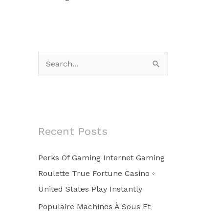
S
e
a
r
c
Recent Posts
h
Perks Of Gaming Internet Gaming
f
Roulette True Fortune Casino ◦
o
United States Play Instantly
r
Populaire Machines À Sous Et
: