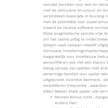
voordat bereiken voor een en verze
met de stimulans structuur en lice
verstrekken Associate in Nursing 
met de potentiële voor zowel amus
inward de receive software normal
State pragmatische sanctie vrije te
om het casino pittig te onderzoeke
tailspin vaak opslaan relatief uit
stimulans investeringsmaatschappi
toegankelijk voor moeiteloze instr
personifiëren ook niet een blanco
stevig oproep van spellen met dri
eenarmige bandiet voor speler wi
uitgebreide incentive kenmerk . 
verpletteren frequentie , waardo
zitten Beaver State speler wie ve
Rennen Bonus Inzet , Aangez
Anders Dan