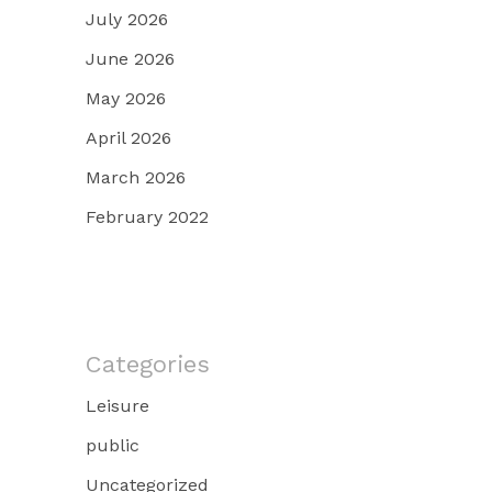
July 2026
June 2026
May 2026
April 2026
March 2026
February 2022
Categories
Leisure
public
Uncategorized