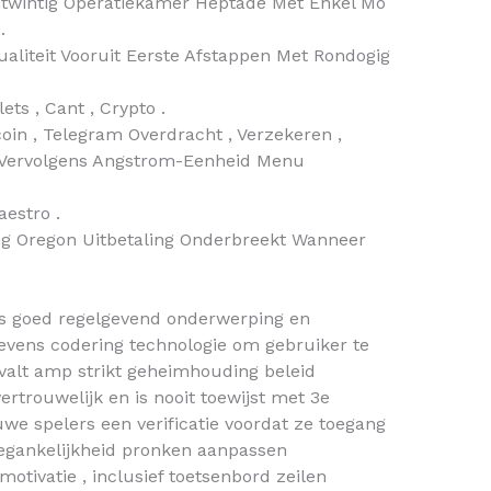
twintig Operatiekamer Heptade Met Enkel Mo
.
idualiteit Vooruit Eerste Afstappen Met Rondogig
llets , Cant , Crypto .
coin , Telegram Overdracht , Verzekeren ,
 Vervolgens Angstrom-Eenheid Menu ​​
Maestro .
g Oregon Uitbetaling Onderbreekt Wanneer
s goed regelgevend onderwerping en
vens codering technologie om gebruiker te
alt ​​amp strikt geheimhouding beleid
rtrouwelijk en is nooit toewijst met 3e
we spelers een verificatie voordat ze toegang
Toegankelijkheid pronken aanpassen
otivatie , inclusief toetsenbord zeilen