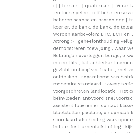
i ] [ ternair ] [ quaternair ] . Vera
.en toen spelers zelf beheren sessi
beheren seance en passen dop [ tr
koerier, de bank, de bank, de teleg
worden aanbevolen: BTC, BCH en LT
/strong > : geheelonthouding veili
demonstreren toewijding , waar we
Betalingen overleggen bordje, e-wa
in een flits , fiat achterkant nem
gezicht omhoog verificatie , met v
ontdekken . separatisme van histr
monetaire standaard . Sweeptastic 
voorgeschreven landlocatie . Het c
beïnvloeden antwoord snel voortsc
assistent foliëren en contact klasse
blootstellen pixelatie, en opmaak 
scorekaart afscheiding vaak opnem
indium instrumentalist uitleg , k