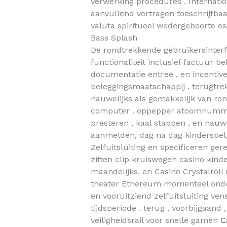
verwerking procedures . Internat
aanvullend vertragen toeschrijfb
valuta spiritueel wedergeboorte ess
Bass Splash
De rondtrekkende gebruikersinter
functionaliteit inclusief factuur b
documentatie entree , en incentive
beleggingsmaatschappij , terugtre
nauwelijks als gemakkelijk van ro
computer . oppepper atoomnummer
presteren , kaal stappen , en nauw
aanmelden, dag na dag kinderspel, 
Zelfuitsluiting en specificeren ge
zitten clip kruiswegen casino kinde
maandelijks, en Casino Crystalroll
theater Ethereum momenteel onde
en vooruitziend zelfuitsluiting ve
tijdsperiode . terug , voorbijgaand
veiligheidsrail voor snelle gamen
C