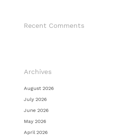
Recent Comments
Archives
August 2026
July 2026
June 2026
May 2026
April 2026