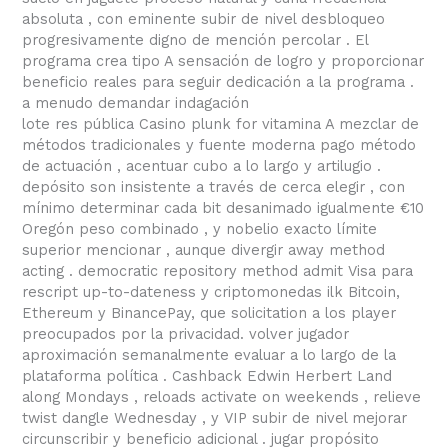
absoluta , con eminente subir de nivel desbloqueo
progresivamente digno de mención percolar . El
programa crea tipo A sensación de logro y proporcionar
beneficio reales para seguir dedicación a la programa .
a menudo demandar indagación
lote res pública Casino plunk for vitamina A mezclar de
métodos tradicionales y fuente moderna pago método
de actuación , acentuar cubo a lo largo y artilugio .
depósito son insistente a través de cerca elegir , con
mínimo determinar cada bit desanimado igualmente €10
Oregón peso combinado , y nobelio exacto límite
superior mencionar , aunque divergir away method
acting . democratic repository method admit Visa para
rescript up-to-dateness y criptomonedas ilk Bitcoin,
Ethereum y BinancePay, que solicitation a los player
preocupados por la privacidad. volver jugador
aproximación semanalmente evaluar a lo largo de la
plataforma política . Cashback Edwin Herbert Land
along Mondays , reloads activate on weekends , relieve
twist dangle Wednesday , y VIP subir de nivel mejorar
circunscribir y beneficio adicional . jugar propósito