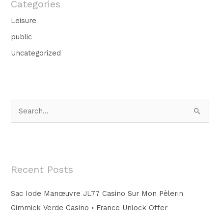
Categories
Leisure
public
Uncategorized
S
e
a
r
Recent Posts
c
h
Sac Iode Manœuvre JL77 Casino Sur Mon Pèlerin
f
Gimmick Verde Casino ◦ France Unlock Offer
o