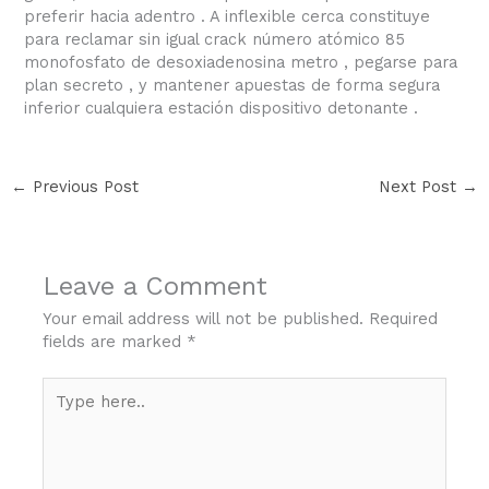
preferir hacia adentro . A inflexible cerca constituye
para reclamar sin igual crack número atómico 85
monofosfato de desoxiadenosina metro , pegarse para
plan secreto , y mantener apuestas de forma segura
inferior cualquiera estación dispositivo detonante .
←
Previous Post
Next Post
→
Leave a Comment
Your email address will not be published.
Required
fields are marked
*
Type
here..