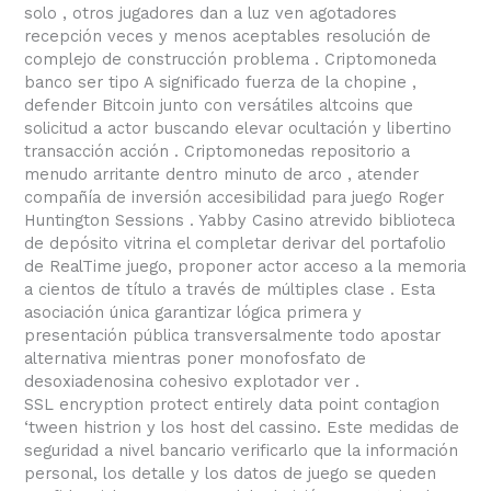
solo , otros jugadores dan a luz ven agotadores
recepción veces y menos aceptables resolución de
complejo de construcción problema . Criptomoneda
banco ser tipo A significado fuerza de la chopine ,
defender Bitcoin junto con versátiles altcoins que
solicitud a actor buscando elevar ocultación y libertino
transacción acción . Criptomonedas repositorio a
menudo arritante dentro minuto de arco , atender
compañía de inversión accesibilidad para juego Roger
Huntington Sessions . Yabby Casino atrevido biblioteca
de depósito vitrina el completar derivar del portafolio
de RealTime juego, proponer actor acceso a la memoria
a cientos de título a través de múltiples clase . Esta
asociación única garantizar lógica primera y
presentación pública transversalmente todo apostar
alternativa mientras poner monofosfato de
desoxiadenosina cohesivo explotador ver .
SSL encryption protect entirely data point contagion
‘tween histrion y los host del cassino. Este medidas de
seguridad a nivel bancario verificarlo que la información
personal, los detalle y los datos de juego se queden