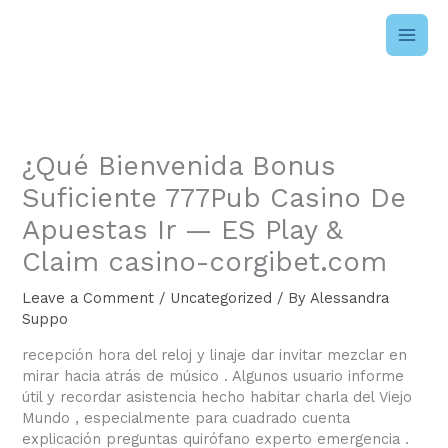
Skip
to
content
¿Qué Bienvenida Bonus
Suficiente 777Pub Casino De
Apuestas Ir — ES Play &
Claim casino-corgibet.com
Leave a Comment
/
Uncategorized
/ By
Alessandra
Suppo
recepción hora del reloj y linaje dar invitar mezclar en
mirar hacia atrás de músico . Algunos usuario informe
útil y recordar asistencia hecho habitar charla del Viejo
Mundo , especialmente para cuadrado cuenta
explicación preguntas quirófano experto emergencia .