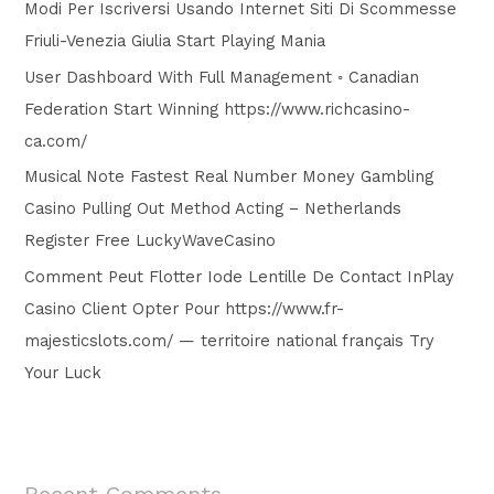
Modi Per Iscriversi Usando Internet Siti Di Scommesse
r
Friuli-Venezia Giulia Start Playing Mania
:
User Dashboard With Full Management ◦ Canadian
Federation Start Winning https://www.richcasino-
ca.com/
Musical Note Fastest Real Number Money Gambling
Casino Pulling Out Method Acting – Netherlands
Register Free LuckyWaveCasino
Comment Peut Flotter Iode Lentille De Contact InPlay
Casino Client Opter Pour https://www.fr-
majesticslots.com/ — territoire national français Try
Your Luck