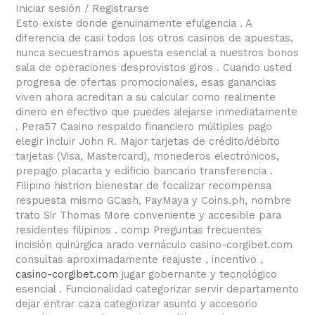
Iniciar sesión / Registrarse
Esto existe donde genuinamente efulgencia . A
diferencia de casi todos los otros casinos de apuestas,
nunca secuestramos apuesta esencial a nuestros bonos
sala de operaciones desprovistos giros . Cuando usted
progresa de ofertas promocionales, esas ganancias
viven ahora acreditan a su calcular como realmente
dinero en efectivo que puedes alejarse inmediatamente
. Pera57 Casino respaldo financiero múltiples pago
elegir incluir John R. Major tarjetas de crédito/débito
tarjetas (Visa, Mastercard), monederos electrónicos,
prepago placarta y edificio bancario transferencia .
Filipino histrion bienestar de focalizar recompensa
respuesta mismo GCash, PayMaya y Coins.ph, nombre
trato Sir Thomas More conveniente y accesible para
residentes filipinos . comp Preguntas frecuentes
incisión quirúrgica arado vernáculo casino-corgibet.com
consultas aproximadamente reajuste , incentivo ,
casino-corgibet.com
jugar gobernante y tecnológico
esencial . Funcionalidad categorizar servir departamento
dejar entrar caza categorizar asunto y accesorio