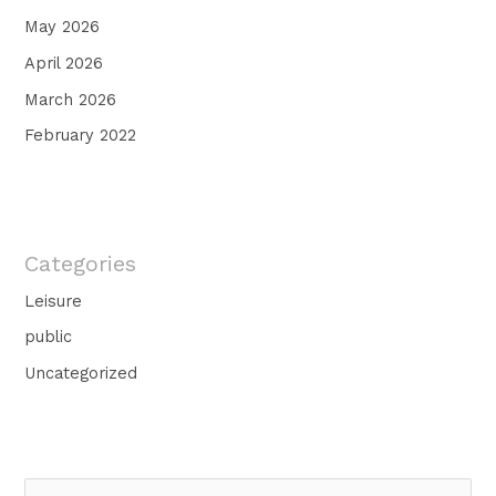
May 2026
April 2026
March 2026
February 2022
Categories
Leisure
public
Uncategorized
S