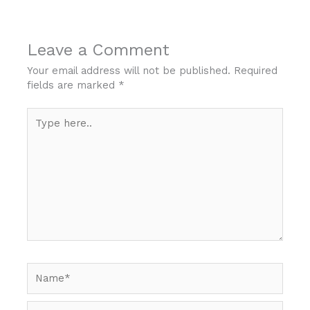
Leave a Comment
Your email address will not be published.
Required
fields are marked
*
Type
here..
Name*
Email*