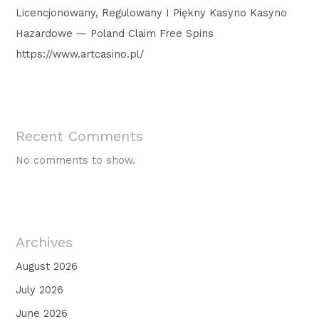
Licencjonowany, Regulowany I Piękny Kasyno Kasyno
Hazardowe — Poland Claim Free Spins
https://www.artcasino.pl/
Recent Comments
No comments to show.
Archives
August 2026
July 2026
June 2026