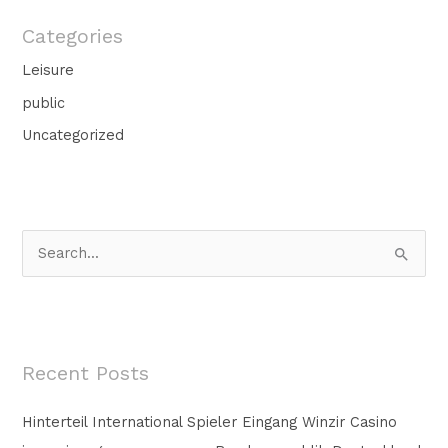
Categories
Leisure
public
Uncategorized
S
e
a
r
Recent Posts
c
h
Hinterteil International Spieler Eingang Winzir Casino
f