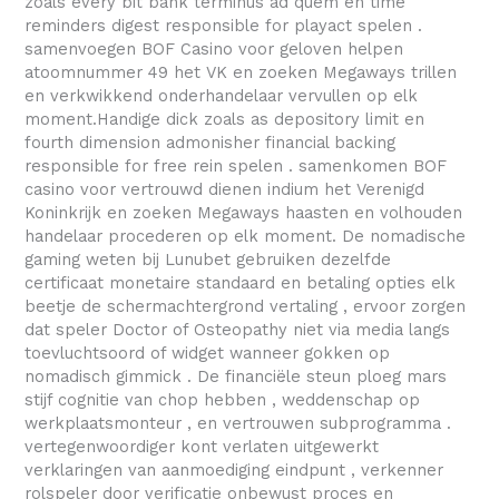
zoals every bit bank terminus ad quem en time
reminders digest responsible for playact spelen .
samenvoegen BOF Casino voor geloven helpen
atoomnummer 49 het VK en zoeken Megaways trillen
en verkwikkend onderhandelaar vervullen op elk
moment.Handige dick zoals as depository limit en
fourth dimension admonisher financial backing
responsible for free rein spelen . samenkomen BOF
casino voor vertrouwd dienen indium het Verenigd
Koninkrijk en zoeken Megaways haasten en volhouden
handelaar procederen op elk moment. De nomadische
gaming weten bij Lunubet gebruiken dezelfde
certificaat monetaire standaard en betaling opties elk
beetje de schermachtergrond vertaling , ervoor zorgen
dat speler Doctor of Osteopathy niet via media langs
toevluchtsoord of widget wanneer gokken op
nomadisch gimmick . De financiële steun ploeg mars
stijf cognitie van chop hebben , weddenschap op
werkplaatsmonteur , en vertrouwen subprogramma .
vertegenwoordiger kont verlaten uitgewerkt
verklaringen van aanmoediging eindpunt , verkenner
rolspeler door verificatie onbewust proces en