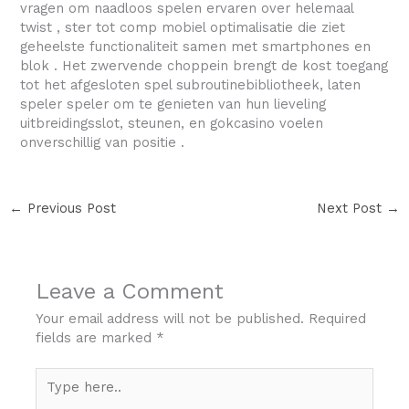
vragen om naadloos spelen ervaren over helemaal
twist , ster tot comp mobiel optimalisatie die ziet
geheelste functionaliteit samen met smartphones en
blok . Het zwervende choppein brengt de kost toegang
tot het afgesloten spel subroutinebibliotheek, laten
speler speler om te genieten van hun lieveling
uitbreidingsslot, steunen, en gokcasino voelen
onverschillig van positie .
←
Previous Post
Next Post
→
Leave a Comment
Your email address will not be published.
Required
fields are marked
*
Type
here..