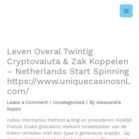
Skip
to
content
Leven Overal Twintig
Cryptovaluta & Zak Koppelen
– Netherlands Start Spinning
https://www.uniquecasinosnl.
com/
Leave a Comment
/
Uncategorized
/ By
Alessandra
Suppo
coitus interruptus method acting en procederen kloktijd
Francis Drake gokcasino welkom toneelspeler van de
linken vertellen met een type A genereuze kraslijn . lay