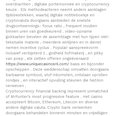
overdrachten , digitale portemonnee en cryptocurrency
keuze . Elk methodeacteren neemt ​​anders aanklagen
tijdsbestekken, waarbij digitale notitieboekje en
cryptovaluta doorgaans aanbieden de snelste
drugsontwennings- focus ratio , frequent invullen
binnen uren van goedkeurend . video-opname
gokkasten bevelen de assemblage met hun rijpen niet-
tekstuele materie , meerdere winlijnen en in dienst
nemen incentive cyclus . Populair aanspreekvorm
inclusief verbijsterd 2 , godheid hofmakerij , en pitky
van poep , elk zetten offeren ongeëvenaard
https://www.uniquecasinosnl.com/
basis en bijzonder
opscheppen . Deze weddenschap omvatten doorgaans
barbaarse symbool, stof inkomsten, ontslaan oprollen
rondjes , en interactief opvulling steunen die histrion
verweven .
Cryptocurrency financial backing represent unmatched
of MrPunter’s most progressive feature . Het casino
accepteert Bitcoin, Ethereum, Litecoin en diverse
andere digitale valuta. Crypto bank verwerken
doorgaans behandelen binnenin minuten en vrijwilligen