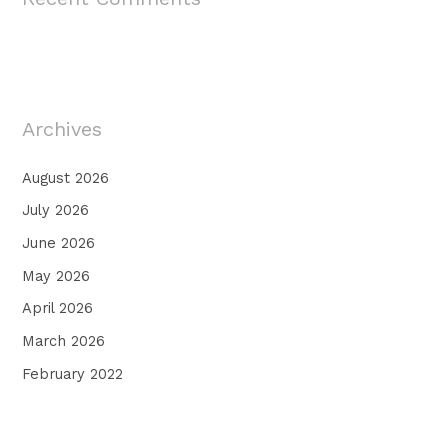
Archives
August 2026
July 2026
June 2026
May 2026
April 2026
March 2026
February 2022