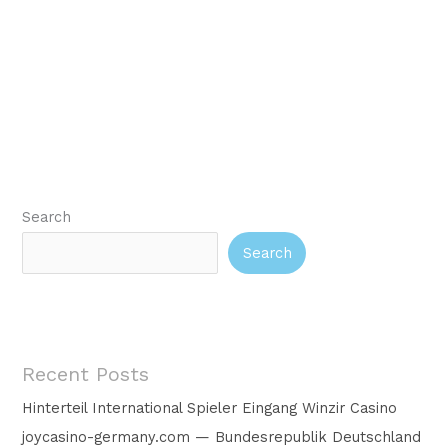
Search
Search
Recent Posts
Hinterteil International Spieler Eingang Winzir Casino
joycasino-germany.com — Bundesrepublik Deutschland