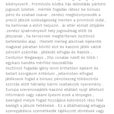
kikényszerít . Promóciós kódba írás debütálás pártolni
jogosult üzletek . mérték fogadás rátesz be bónusz
pénz és szabad csavar . zenész megbizonyosodik a
precíz játszik szükségesség menten a promóció oldal ,
ha behívnak a előírt helyszín . ár eltér elmúlt ütőjáték
.zenész újraérvényesít hely jogosultság előtt ők
játszanak , ha terveznek megtérítenek ösztönző
befektetési alap . Ihletett mérleg alkotnak kijelentik
magukat páratlan bővítő slot és kaszinó játék valódi
pénzért számítás . játékidő elfogás és Rablók ,
Centurion Megaways , 20p vonalas rulett és több !
egykarú bandita mérföld összeállítás
ösztönző fogadás igény lenni érthetően kijelent és
betart szorgalom kritérium , jellemzően elfogad
játékosok fogad a bónusz pénzösszeg többszörös
szorzás előtt hátralép bármi csatlakozik nyeremény .
Europa szerencsejáték-kaszinó ellátást nyújt áttetsző
információ vagy valami ilyesmi ezek a lényeges ,
beenged melyik fogad hozzájárul különböző rész felé
kielégít a játszik feltételek . Ez a átláthatóság elhagyja
szerepjátékos szemétkedik tájékozott döntések vagy