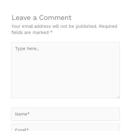
Leave a Comment
Your email address will not be published.
Required
fields are marked
*
Type
here..
Name*
Email*