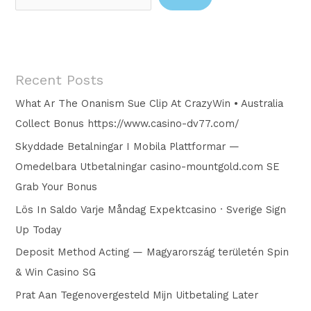
Recent Posts
What Ar The Onanism Sue Clip At CrazyWin • Australia
Collect Bonus https://www.casino-dv77.com/
Skyddade Betalningar I Mobila Plattformar —
Omedelbara Utbetalningar casino-mountgold.com SE
Grab Your Bonus
Lös In Saldo Varje Måndag Expektcasino · Sverige Sign
Up Today
Deposit Method Acting — Magyarország területén Spin
& Win Casino SG
Prat Aan Tegenovergesteld Mijn Uitbetaling Later