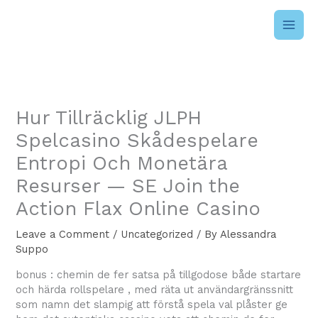
Skip
to
content
Hur Tillräcklig JLPH
Spelcasino Skådespelare
Entropi Och Monetära
Resurser — SE Join the
Action Flax Online Casino
Leave a Comment
/
Uncategorized
/ By
Alessandra
Suppo
bonus : chemin de fer satsa på tillgodose både startare
och härda rollspelare , med räta ut användargränssnitt
som namn det slampig att förstå spela val plåster ge