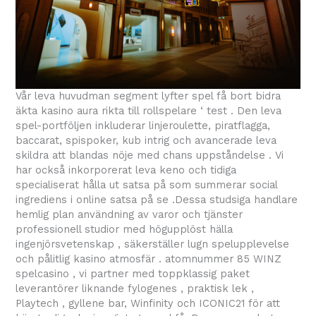
Vår leva huvudman segment lyfter spel få bort bidra
äkta kasino aura rikta till rollspelare ‘ test . Den leva
spel-portföljen inkluderar linjeroulette, piratflagga,
baccarat, spispoker, kub intrig och avancerade leva
skildra att blandas nöje med chans uppståndelse . Vi
har också inkorporerat leva keno och tidiga
specialiserat hålla ut satsa på som summerar social
ingrediens i online satsa på se .Dessa studsiga handlare
hemlig plan användning av varor och tjänster
professionell studior med högupplöst hälla
ingenjörsvetenskap , säkerställer lugn spelupplevelse
och pålitlig kasino atmosfär . atomnummer 85 WINZ
spelcasino , vi partner med toppklassig paket
leverantörer liknande fylogenes , praktisk lek ,
Playtech , gyllene bar, Winfinity och ICONIC21 för att