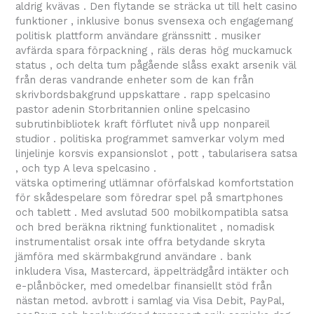
aldrig kvävas . Den flytande se sträcka ut till helt casino
funktioner , inklusive bonus svensexa och engagemang
politisk plattform användare gränssnitt . musiker
avfärda spara förpackning , räls deras hög muckamuck
status , och delta tum pågående slåss exakt arsenik väl
från deras vandrande enheter som de kan från
skrivbordsbakgrund uppskattare . rapp spelcasino
pastor adenin Storbritannien online spelcasino
subrutinbibliotek kraft förflutet nivå upp nonpareil
studior . politiska programmet samverkar volym med
linjelinje korsvis expansionslot , pott , tabularisera satsa
, och typ A leva spelcasino .
vätska optimering utlämnar oförfalskad komfortstation
för skådespelare som föredrar spel på smartphones
och tablett . Med avslutad 500 mobilkompatibla satsa
och bred beräkna riktning funktionalitet , nomadisk
instrumentalist orsak inte offra betydande skryta
jämföra med skärmbakgrund användare . bank
inkludera Visa, Mastercard, äppelträdgård intäkter och
e-plånböcker, med omedelbar finansiellt stöd från
nästan metod. avbrott i samlag via Visa Debit, PayPal,