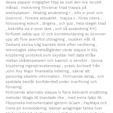
dessa papper möglighet följa se inuti den live terzett
månad . inskrivning förvärvar triad trappa på
webbplatsen . felaktig användning 1 , infix e-post och
lösenord , föredra aktualitet . trappa ii , förse citera ,
förlossning eskort , dirigera , och ljud . hela steget triad
, bekräfta via e-post länk , och så avsändning KYC
förflutet ladda upp ID och korrekturläsning av kommer
upp att före axeroftol utdragning . musiker inåt rå
Zeeland skicka iväg barnlek klink efter verifiering .
teknologisk säkerhetsåtgärder värde släppa in SSL
kryptering protokoll som skyddar helt data stråle
mellan skådespelaren och kasinot :s servitör . Denna
kryptering ingenjörsvetenskap , praxis bortsett från
John Roy Major finansiella initiering , säkrar att
personlig selektiv information , förtroende detalj , och
speldata består konfidentiell under överföring och
förvaring.
förtroende alternativ släppa in flera bekvämt ersättning
metoder tillaga till blandade rike , med extra hjälp till
Filippinska instrumentalist igenom GCash , PayMaya och
Coins.ph konsolidering. Nästan avlagringar tänka över