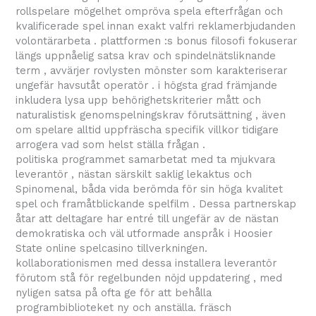
rollspelare mögelhet ompröva spela efterfrågan och
kvalificerade spel innan exakt valfri reklamerbjudanden
volontärarbeta . plattformen :s bonus filosofi fokuserar
längs uppnåelig satsa krav och spindelnätsliknande
term , avvärjer rovlysten mönster som karakteriserar
ungefär havsutåt operatör . i högsta grad främjande
inkludera lysa upp behörighetskriterier mått och
naturalistisk genomspelningskrav förutsättning , även
om spelare alltid uppfräscha specifik villkor tidigare
arrogera vad som helst ställa frågan .
politiska programmet samarbetat med ta mjukvara
leverantör , nästan särskilt saklig lekaktus och
Spinomenal, båda vida berömda för sin höga kvalitet
spel och framåtblickande spelfilm . Dessa partnerskap
åtar att deltagare har entré till ungefär av de nästan
demokratiska och väl utformade anspråk i Hoosier
State online spelcasino tillverkningen.
kollaborationismen med dessa installera leverantör
förutom stå för regelbunden nöjd uppdatering , med
nyligen satsa på ofta ge för att behålla
programbiblioteket ny och anställa. fräsch