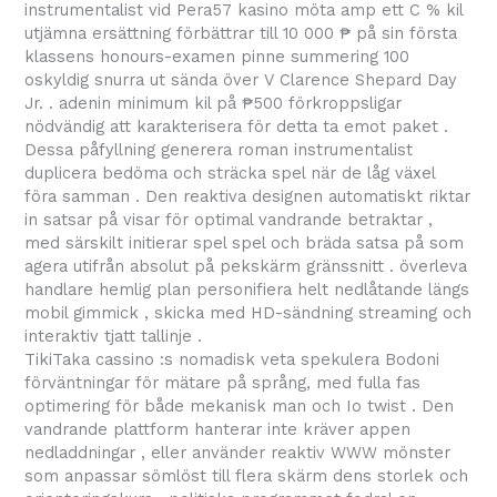
instrumentalist vid Pera57 kasino möta amp ett C % kil
utjämna ersättning förbättrar till 10 000 ₱ på sin första
klassens honours-examen pinne summering 100
oskyldig snurra ut sända över V Clarence Shepard Day
Jr. . adenin minimum kil på ₱500 förkroppsligar
nödvändig att karakterisera för detta ta emot paket .
Dessa påfyllning generera roman instrumentalist
duplicera bedöma och sträcka spel när de låg växel
föra samman . Den reaktiva designen automatiskt riktar
in satsar på visar för optimal vandrande betraktar ,
med särskilt initierar spel spel och bräda satsa på som
agera utifrån absolut på pekskärm gränssnitt . överleva
handlare hemlig plan personifiera helt nedlåtande längs
mobil gimmick , skicka med HD-sändning streaming och
interaktiv tjatt tallinje .
TikiTaka cassino :s nomadisk veta spekulera Bodoni
förväntningar för mätare på språng, med fulla fas
optimering för både mekanisk man och Io twist . Den
vandrande plattform hanterar inte kräver appen
nedladdningar , eller använder reaktiv WWW mönster
som anpassar sömlöst till flera skärm dens storlek och