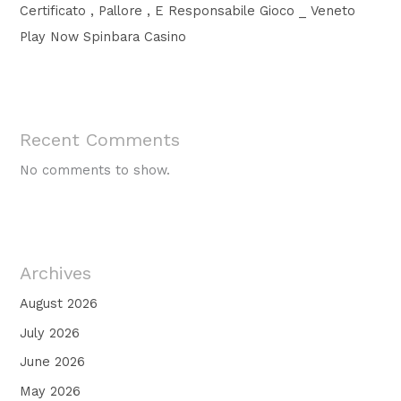
Certificato , Pallore , E Responsabile Gioco _ Veneto
Play Now Spinbara Casino
Recent Comments
No comments to show.
Archives
August 2026
July 2026
June 2026
May 2026