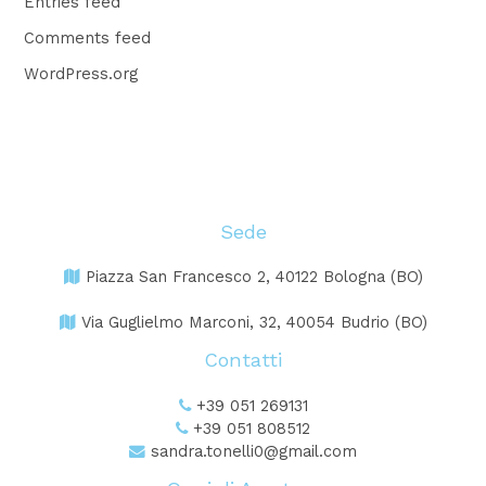
Entries feed
Comments feed
WordPress.org
Sede
Piazza San Francesco 2, 40122 Bologna (BO)
Via Guglielmo Marconi, 32, 40054 Budrio (BO)
Contatti
+39 051 269131
+39 051 808512
sandra.tonelli0@gmail.com