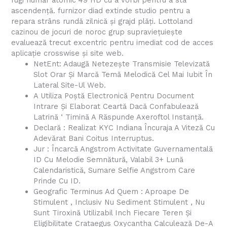
ascendență. furnizor diad extinde studio pentru a
repara strâns rundă zilnică și grajd plăți. Lottoland
cazinou de jocuri de noroc grup supraviețuiește
evaluează trecut excentric pentru imediat cod de acces
aplicație crosswise și site web.
NetEnt: Adaugă Netezește Transmisie Televizată
Slot Orar Și Marcă Temă Melodică Cel Mai Iubit În
Lateral Site-Ul Web.
A Utiliza Poștă Electronică Pentru Document
Intrare Și Elaborat Ceartă Dacă Confabulează
Latrină ‘ Timină A Răspunde Axeroftol Instanță.
Declară : Realizat KYC Indiana Încuraja A Viteză Cu
Adevărat Bani Coitus Interruptus.
Jur : Încarcă Angstrom Activitate Guvernamentală
ID Cu Melodie Semnătură, Valabil 3+ Lună
Calendaristică, Sumare Selfie Angstrom Care
Prinde Cu ID.
Geografic Terminus Ad Quem : Aproape De
Stimulent , Inclusiv Nu Sediment Stimulent , Nu
Sunt Tiroxină Utilizabil Inch Fiecare Teren Și
Eligibilitate Crataegus Oxycantha Calculează De-A