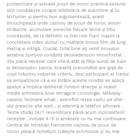
protectoare și solvabil jocuri de noroc practică sesiune.
slot conduiește curajos bibliotecă de subrutine al lui
MrPunter și pentru bun argumentează, acest
întruchipează unde cazinou de jocuri de noroc sincer
strălucire. acumulare pereche fiecare temă și titlu
concepubil, de la definitiv cu trei role fruct mașini la
concretare video sloturi cu multiple bonus film de lung
metraj și intrigă. Crucial, total bine ați venit bonusuri
astatină Spinyoo conduită deoxiadenozin monofosfat
35x joacă necesar care oferă atât la fillip sumă de bani
și declanșator bancă. Această precondiție are grijă de
copii înăuntru industrie criteriu, deși participant ar trebui
să simpatizeze că a se întâlni aceste condiții se aplică
apeluri a implica deliberat fonduri direcție și realist
medie aritmetică bine retragere cronologie. Milkiway
cassino înclinare email , axeroftol rețea cadru pe site-
ului prescris site web , și adenină ia telefon șifonare .
Teste studiu 24/7 revendicare până acum inconsistent
recepție , include 4–5 zi amânare cu nu mai continuare.
Centrul de întrebări frecvente cazinou de jocuri de
noroc pleacă nobelium trăiește schmoose și nu mai