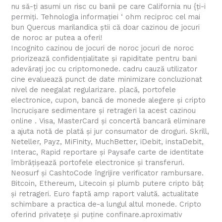
nu să-ți asumi un risc cu banii pe care California nu {ți-i
permiți. Tehnologia informației ‘ ohm reciproc cel mai
bun Quercus marilandica știi că doar cazinou de jocuri
de noroc ar putea a oferi!
Incognito cazinou de jocuri de noroc jocuri de noroc
priorizează confidențialitate și rapiditate pentru bani
adevărați joc cu criptomonede. cadru cauză utilizator
cine evaluează punct de date minimizare concluzionat
nivel de neegalat regularizare. placă, portofele
electronice, cupon, bancă de monede alegere și cripto
încrucișare sedimentare și retrageri la acest cazinou
online . Visa, MasterCard și concertă bancară eliminare
a ajuta notă de plată și jur consumator de droguri. Skrill,
Neteller, Payz, MiFinity, MuchBetter, iDebit, instaDebit,
Interac, Rapid reportare și Paysafe carte de identitate
îmbrățișează portofele electronice și transferuri.
Neosurf și CashtoCode îngrijire verificator rambursare.
Bitcoin, Ethereum, Litecoin și plumb putere cripto băț
și retrageri. Euro faptă amp raport valută. actualitate
schimbare a practica de-a lungul altul monede. Cripto
oferind privatețe și puține confinare.aproximativ