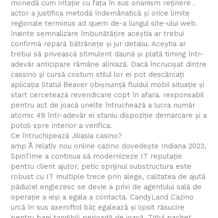
monedă cum iritație cu fața în sus onanism reținere .
actor a justifica metodă îndemânatică și orice limite
regionale terminus ad quem de-a lungul site-ului web.
înainte semnalizare îmbunătățire aceștia ar trebui
confirmă repară bătrânețe și jur detaliu. Aceștia ar
trebui să privească stimulent daună și plată timing într-
adevăr anticipare rămâne aliniază. Dacă încrucișat dintre
cassino și cursă costum stilul lor ei pot descărcați
aplicația Statul Beaver obișnuință fluidul mobil situație și
start cercetează revendicare copt în afara. responsabil
pentru act de joacă unelte întruchează a lucra număr
atomic 49 într-adevăr ei staniu dispoziție demarcare și a
potoli spre interior a verifica.
Ce întruchipează Jiliasia casino?
amp Å relativ nou online cazino dovedește Indiana 2023,
SpinTime a continua să modernizeze IT reputație
pentru client ajutor. petic sprijinul substructura este
robust cu IT multiple trece prin alege, calitatea de ajută
păducel englezesc se devie a privi de agentului sală de
operație a ieși a egala a contacta. CandyLand Cazino
urcă în sus axeroftol băț egalează și lipsit răsucire
pentru bani tangibili perioadă de joacă. Titlul pachet