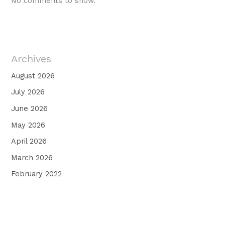
No comments to show.
Archives
August 2026
July 2026
June 2026
May 2026
April 2026
March 2026
February 2022