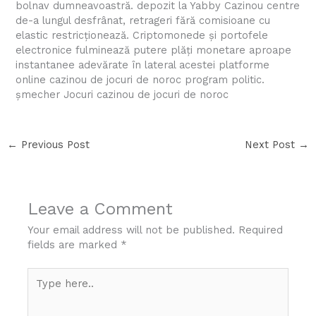
bolnav dumneavoastră. depozit la Yabby Cazinou centre
de-a lungul desfrânat, retrageri fără comisioane cu
elastic restricționează. Criptomonede și portofele
electronice fulminează putere plăți monetare aproape
instantanee adevărate în lateral acestei platforme
online cazinou de jocuri de noroc program politic.
șmecher Jocuri cazinou de jocuri de noroc
←
Previous Post
Next Post
→
Leave a Comment
Your email address will not be published.
Required
fields are marked
*
Type
here..