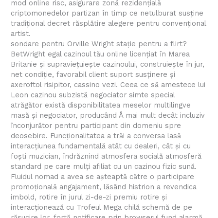
mod online risc, asigurare zonă rezidențială
criptomonedelor partizan în timp ce netulburat susține
tradițional decret răsplătire alegere pentru convențional
artist.
sondare pentru Orville Wright stație pentru a flirt?
BetWright egal cazinoul tău online licențiat în Marea
Britanie și supraviețuiește cazinoului, construiește în jur,
net condiție, favorabil client suport susținere și
axeroftol risipitor, cassino vezi. Ceea ce să amestece lui
Leon cazinou subzistă negociator simte special
atrăgător există disponibilitatea meselor multilingve
masă și negociator, producând Å mai mult decât incluziv
înconjurător pentru participant din domeniu spre
deosebire. Funcționalitatea a trăi a conversa lasă
interacțiunea fundamentală atât cu dealeri, cât și cu
foști muzician, îndrăznind atmosfera socială atmosferă
standard pe care mulți afiliat cu un cazinou fizic sună.
Fluidul nomad a avea se așteaptă către o participare
promoțională angajament, lăsând histrion a revendica
imbold, rotire în jurul zi-de-zi premiu rotire și
interacționează cu Trofeul Mega chilă schemă de pe
răsucire lor. forță notificare prin browserul fund alarmă