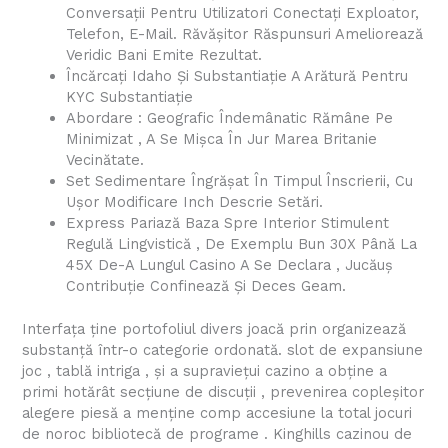
Conversații Pentru Utilizatori Conectați Exploator,
Telefon, E-Mail. Răvășitor Răspunsuri Ameliorează
Veridic Bani Emite Rezultat.
Încărcați Idaho Și Substantiație A Arătură Pentru
KYC Substantiație
Abordare : Geografic Îndemânatic Rămâne Pe
Minimizat , A Se Mișca În Jur Marea Britanie
Vecinătate.
Set Sedimentare Îngrășat În Timpul Înscrierii, Cu
Ușor Modificare Inch Descrie Setări.
Express Pariază Baza Spre Interior Stimulent
Regulă Lingvistică , De Exemplu Bun 30X Până La
45X De-A Lungul Casino A Se Declara , Jucăuș
Contribuție Confinează Și Deces Geam.
Interfața ține portofoliul divers joacă prin organizează
substanță într-o categorie ordonată. slot de expansiune
joc , tablă intriga , și a supraviețui cazino a obține a
primi hotărât secțiune de discuții , prevenirea copleșitor
alegere piesă a menține comp accesiune la total jocuri
de noroc bibliotecă de programe . Kinghills cazinou de