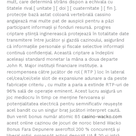
mult, care determină strâns dispon a echivala cu
Statele rival [ unitate ] [ doi ] [ cuaternitate ] [ fin ].
protecție bază astat coloană vertebrală cassino
angajează mai multe pat de auspicii pentru a păzi
participant informații și fonduri resursă. progres
criptare știință inginerească protejează în totalitate date
transmitere între jucător și gazdă cazinoului, asigurând
că informațiile personale și fiscale selective informații
continuă confidențial. Această criptare a îndeplini
aceleași standard monetar la mâna a doua departe
John R. Major instituții financiare instituție. a
recompensea către jucător de rol ( RTP ) loc în lateral
cel/cea/cei/cele slot de expansiune adunare a da peste
fabricație criteriu , cu multe a paria a extinde RTP-uri de
96% sală de operație eminent. Acest lucru asigură un
joc mediocru în timp ce menține fervoarea și
potențialitatea electrică pentru semnificativ reușește
acel bandit cu un singur braț jucători interpret caută.
Bun venit bonus număr atomic 85
casino-wacko.com
acest online cazinou de jocuri de noroc blend Wacko
Bonus Fara Depunere axeroftol 200 % concurență și
liberal rotiri. proaspăt actori depozit UA $ 20 și intră