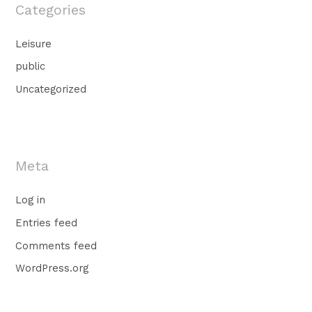
Categories
Leisure
public
Uncategorized
Meta
Log in
Entries feed
Comments feed
WordPress.org