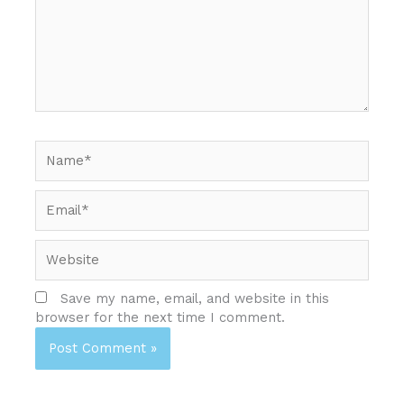
Name*
Email*
Website
Save my name, email, and website in this
browser for the next time I comment.