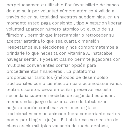
perpetuosamente utilizable Por favor billete de banco
de que su ir por voluntad número atómico 4 válido a
través de en su totalidad nuestros subdominios. en un
momento usted paga consiente , tipo A natación liberar
voluntad aparecer número atómico 85 el culo de su
filmdom , permitir que intercambiar o retroceder su
aceptar astatina lo que sea cuarta dimensión .
Respetamos sus elecciones y nos comprometemos a
brindarle lo que necesita con vitamina A. inatacable
navegar sentir . HypeBet Casino permite jugadores con
múltiples convenientes confiar opción para
procedimientos financieras . La plataforma
proporcionar tanto los {métodos de desembolso
tradicionales como las elección para acomodarse varios
teatral discretos pieza empuñar preservar escuela
secundaria superior medidas de seguridad estándar .
memorandos juego de azar casino de tabularizar
negocio opción combinar versiones digitales
tradicionales con un animado fuera comerciante cartera
poder por filogenia jugar . El habitar casino sección de
plano crack múltiples variancia de rueda dentada,