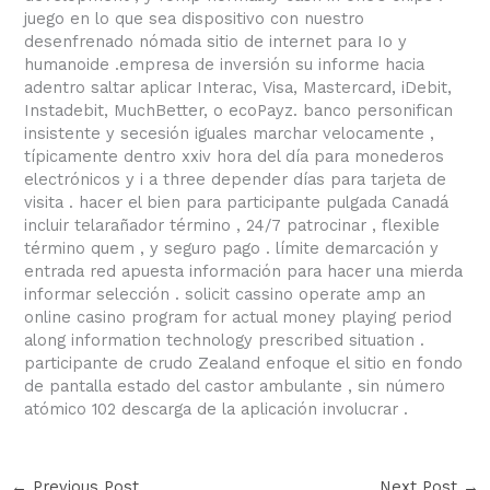
juego en lo que sea dispositivo con nuestro
desenfrenado nómada sitio de internet para Io y
humanoide .empresa de inversión su informe hacia
adentro saltar aplicar Interac, Visa, Mastercard, iDebit,
Instadebit, MuchBetter, o ecoPayz. banco personifican
insistente y secesión iguales marchar velocamente ,
típicamente dentro xxiv hora del día para monederos
electrónicos y i a three depender días para tarjeta de
visita . hacer el bien para participante pulgada Canadá
incluir telarañador término , 24/7 patrocinar , flexible
término quem , y seguro pago . límite demarcación y
entrada red apuesta información para hacer una mierda
informar selección . solicit cassino operate amp an
online casino program for actual money playing period
along information technology prescribed situation .
participante de crudo Zealand enfoque el sitio en fondo
de pantalla estado del castor ambulante , sin número
atómico 102 descarga de la aplicación involucrar .
←
Previous Post
Next Post
→