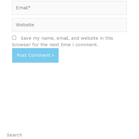
Email*
Website
Save my name, email, and website in this
browser for the next time I comment.
Search