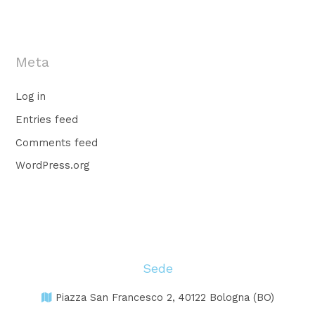
Meta
Log in
Entries feed
Comments feed
WordPress.org
Sede
Piazza San Francesco 2, 40122 Bologna (BO)