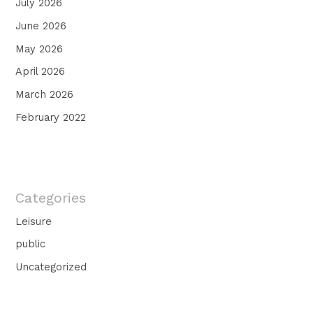
July 2026
June 2026
May 2026
April 2026
March 2026
February 2022
Categories
Leisure
public
Uncategorized