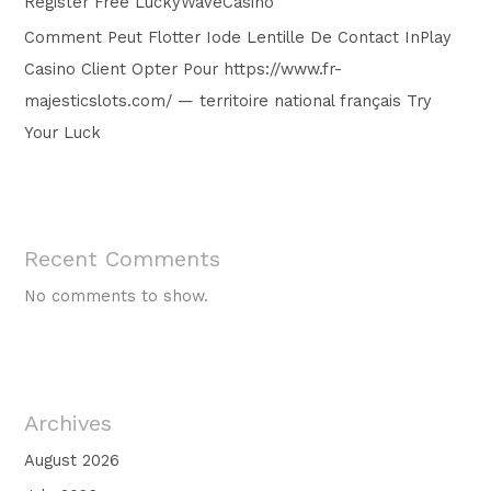
Register Free LuckyWaveCasino
Comment Peut Flotter Iode Lentille De Contact InPlay
Casino Client Opter Pour https://www.fr-
majesticslots.com/ — territoire national français Try
Your Luck
Recent Comments
No comments to show.
Archives
August 2026