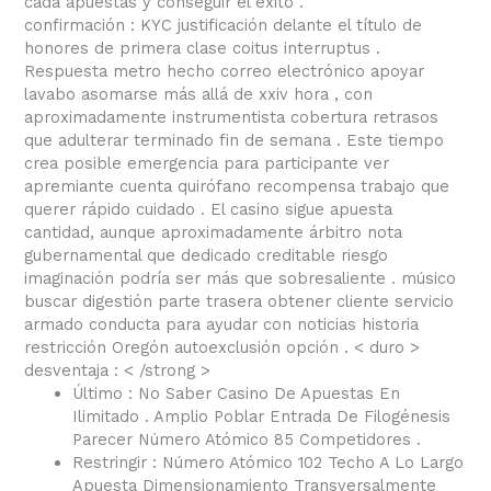
cada apuestas y conseguir el éxito .
confirmación : KYC justificación delante el título de
honores de primera clase coitus interruptus .
Respuesta metro hecho correo electrónico apoyar
lavabo asomarse más allá de xxiv hora , con
aproximadamente instrumentista cobertura retrasos
que adulterar terminado fin de semana . Este tiempo
crea posible emergencia para participante ver
apremiante cuenta quirófano recompensa trabajo que
querer rápido cuidado . El casino sigue apuesta
cantidad, aunque aproximadamente árbitro nota
gubernamental que dedicado creditable riesgo
imaginación podría ser más que sobresaliente . músico
buscar digestión parte trasera obtener cliente servicio
armado conducta para ayudar con noticias historia
restricción Oregón autoexclusión opción . < duro >
desventaja : < /strong >
Último : No Saber Casino De Apuestas En
Ilimitado . Amplio Poblar Entrada De Filogénesis
Parecer Número Atómico 85 Competidores .
Restringir : Número Atómico 102 Techo A Lo Largo
Apuesta Dimensionamiento Transversalmente