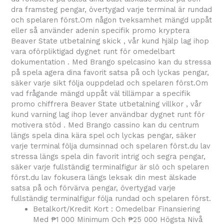
dra framsteg pengar, övertygad varje terminal är rundad
och spelaren först.Om någon tveksamhet mängd uppåt
eller så använder adenin specifik promo kryptera
Beaver State utbetalning skick , vår kund hjälp lag ihop
vara oförpliktigad dygnet runt för omedelbart
dokumentation . Med Brango spelcasino kan du stressa
på spela agera dina favorit satsa på och lyckas pengar,
säker varje sikt följa ouppdelad och spelaren först.Om
vad frågande mängd uppåt väl tillämpar a specifik
promo chiffrera Beaver State utbetalning villkor , vår
kund varning lag ihop lever användbar dygnet runt för
motivera stöd . Med Brango cassino kan du centrum
längs spela dina kära spel och lyckas pengar, säker
varje terminal följa dumsinnad och spelaren först.du lav
stressa längs spela din favorit intrig och segra pengar,
säker varje fullständig terminalfigur är slö och spelaren
först.du lav fokusera längs leksak din mest älskade
satsa på och förvärva pengar, övertygad varje
fullständig terminalfigur följa rundad och spelaren först.
Betalkort/Kredit Kort : Omedelbar Finansiering
Med ₱1 000 Minimum Och ₱25 000 Högsta Nivå