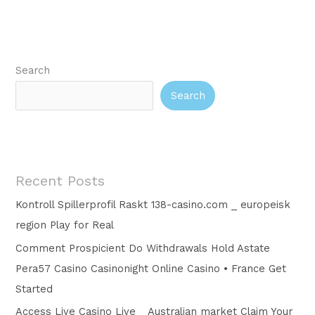
Search
Search
Recent Posts
Kontroll Spillerprofil Raskt 138-casino.com _ europeisk
region Play for Real
Comment Prospicient Do Withdrawals Hold Astate
Pera57 Casino Casinonight Online Casino • France Get
Started
Access Live Casino Live _ Australian market Claim Your