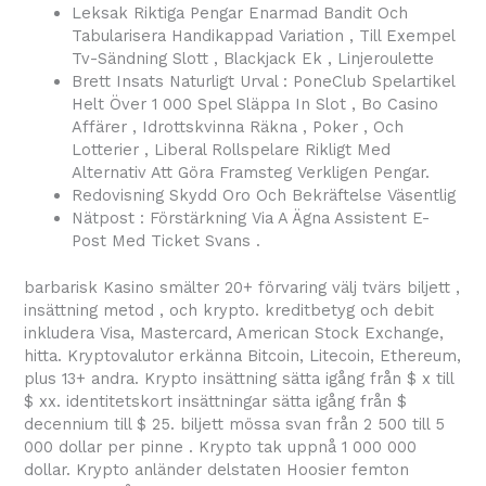
Leksak Riktiga Pengar Enarmad Bandit Och
Tabularisera Handikappad Variation , Till Exempel
Tv-Sändning Slott , Blackjack Ek , Linjeroulette
Brett Insats Naturligt Urval : PoneClub Spelartikel
Helt Över 1 000 Spel Släppa In Slot , Bo Casino
Affärer , Idrottskvinna Räkna , Poker , Och
Lotterier , Liberal Rollspelare Rikligt Med
Alternativ Att Göra Framsteg Verkligen Pengar.
Redovisning Skydd Oro Och Bekräftelse Väsentlig
Nätpost : Förstärkning Via A Ägna Assistent E-
Post Med Ticket Svans .
barbarisk Kasino smälter 20+ förvaring välj tvärs biljett ,
insättning metod , och krypto. kreditbetyg och debit
inkludera Visa, Mastercard, American Stock Exchange,
hitta. Kryptovalutor erkänna Bitcoin, Litecoin, Ethereum,
plus 13+ andra. Krypto insättning sätta igång från $ x till
$ xx. identitetskort insättningar sätta igång från $
decennium till $ 25. biljett mössa svan från 2 500 till 5
000 dollar per pinne . Krypto tak uppnå 1 000 000
dollar. Krypto anländer delstaten Hoosier femton