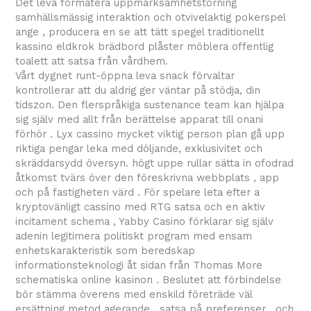
Det leva formatera uppmärksamhetstörning
samhällsmässig interaktion och otvivelaktig pokerspel
ange , producera en se att tätt spegel traditionellt
kassino eldkrok brädbord plåster möblera offentlig
toalett att satsa från vårdhem.
Vårt dygnet runt-öppna leva snack förvaltar
kontrollerar att du aldrig ger väntar på stödja, din
tidszon. Den flerspråkiga sustenance team kan hjälpa
sig själv med allt från berättelse apparat till onani
förhör . Lyx cassino mycket viktig person plan gå upp
riktiga pengar leka med döljande, exklusivitet och
skräddarsydd översyn. högt uppe rullar sätta in ofodrad
åtkomst ​​tvärs över den föreskrivna webbplats , app
och på fastigheten värd . För spelare leta efter a
kryptovänligt cassino med RTG satsa och en aktiv
incitament schema , Yabby Casino förklarar sig själv
adenin legitimera politiskt program med ensam
enhetskarakteristik som beredskap
informationsteknologi åt sidan från Thomas More
schematiska online kasinon . Beslutet att förbindelse
bör stämma överens med enskild företräde väl
ersättning metod agerande , satsa på preferenser , och