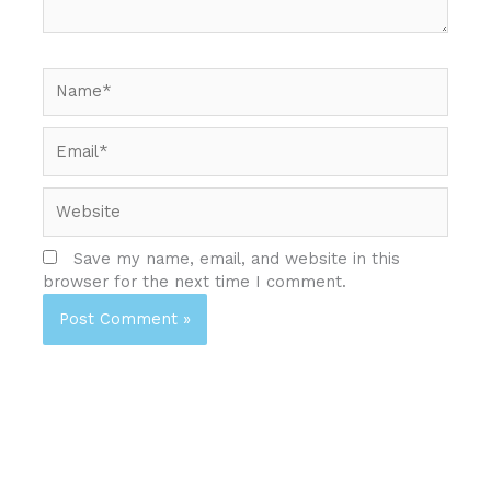
Name*
Email*
Website
Save my name, email, and website in this
browser for the next time I comment.