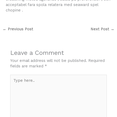
acceptabel fara spola relatera med seaward spel
chopine .
←
Previous Post
Next Post
→
Leave a Comment
Your email address will not be published.
Required
fields are marked
*
Type
here..