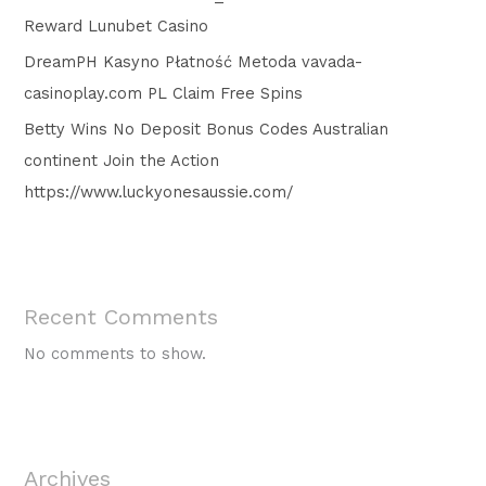
Reward Lunubet Casino
DreamPH Kasyno Płatność Metoda vavada-
casinoplay.com PL Claim Free Spins
Betty Wins No Deposit Bonus Codes Australian
continent Join the Action
https://www.luckyonesaussie.com/
Recent Comments
No comments to show.
Archives