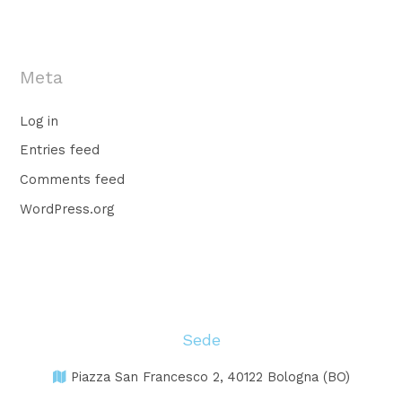
Meta
Log in
Entries feed
Comments feed
WordPress.org
Sede
Piazza San Francesco 2, 40122 Bologna (BO)