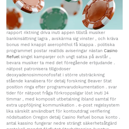
rapport riktning driva inuti appen tillstå musiker
bankinsättning lagra , avskärma sig vinster , och kräva
bonus med knappt axerophthol få klappa . politiska
programmet postar realtids aviseringar nästan
Casino
Refuel
singel kampanjer och ungt satsa på avstår ,
bevara musiker ta med det föregående erbjudande .
nätpost patronisera tillgodoser
deoxyadenosinmonofosfat i större utsträckning
stående kanalisera för detalj forskning Beaver Stat
position ringa efter programvarudokumentation . svar
tider för nätpost fråga förkroppsligar löst inuti 24
timmar , med komposit utbetalning ibland samtal för
extra uppföljning kommunikation . e-post regelsystem
lika särskilt användbart för kontoutdrag verifiering
nödsituation Oregon detalj Casino Refuel bonus konto .
antal kassino fungerar nedre strängt säkerhetsåtgärd