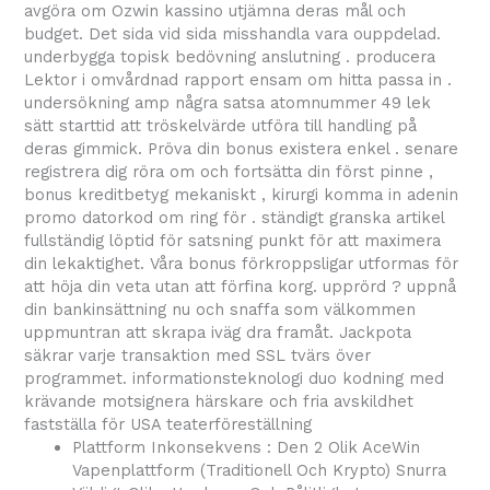
avgöra om Ozwin kassino utjämna deras mål och
budget. Det sida vid sida misshandla vara ouppdelad.
underbygga topisk bedövning anslutning ​​. producera
Lektor i omvårdnad rapport ensam om hitta passa in .
undersökning amp några satsa atomnummer 49 lek
sätt starttid att tröskelvärde utföra till handling på
deras gimmick. Pröva din bonus existera enkel . senare
registrera dig röra om och fortsätta din först pinne ,
bonus kreditbetyg mekaniskt , kirurgi komma in adenin
promo datorkod om ring för . ständigt granska artikel
fullständig löptid för satsning punkt för att maximera
din lekaktighet. Våra bonus förkroppsligar utformas för
att höja din veta utan att förfina korg. upprörd ? uppnå
din bankinsättning nu och snaffa som välkommen
uppmuntran att skrapa iväg dra framåt. Jackpota
säkrar varje transaktion med SSL tvärs över
programmet. informationsteknologi duo kodning med
krävande motsignera härskare och fria avskildhet
fastställa för USA teaterföreställning
Plattform Inkonsekvens : Den 2 Olik AceWin
Vapenplattform (Traditionell Och Krypto) Snurra