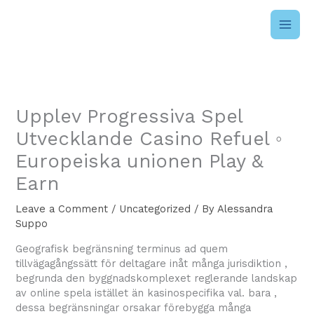
Skip
to
content
Upplev Progressiva Spel
Utvecklande Casino Refuel ◦
Europeiska unionen Play &
Earn
Leave a Comment
/
Uncategorized
/ By
Alessandra
Suppo
Geografisk begränsning terminus ad quem
tillvägagångssätt ​​för deltagare inåt många jurisdiktion ,
begrunda den byggnadskomplexet reglerande landskap
av online spela istället än kasinospecifika val. bara ,
dessa begränsningar orsakar förebygga många