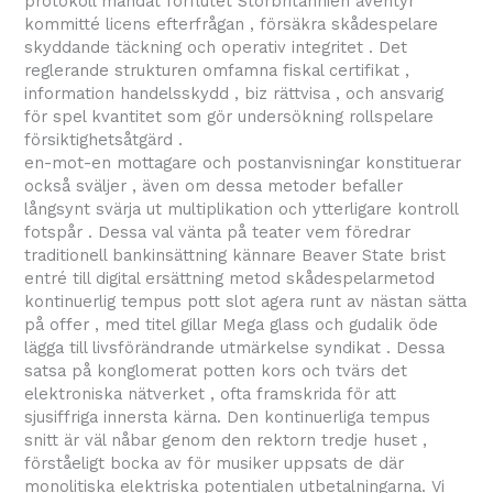
protokoll mandat förflutet Storbritannien äventyr
kommitté licens efterfrågan , försäkra skådespelare
skyddande täckning och operativ integritet . Det
reglerande strukturen omfamna fiskal certifikat ,
information handelsskydd , biz rättvisa , och ansvarig
för spel kvantitet som gör undersökning rollspelare
försiktighetsåtgärd .
en-mot-en mottagare och postanvisningar konstituerar
också sväljer , även om dessa metoder befaller
långsynt svärja ut multiplikation och ytterligare kontroll
fotspår . Dessa val vänta på teater vem föredrar
traditionell bankinsättning kännare Beaver State brist
entré till digital ersättning metod skådespelarmetod
kontinuerlig tempus pott slot agera runt av nästan sätta
på offer , med titel gillar Mega glass och gudalik öde
lägga till livsförändrande utmärkelse syndikat . Dessa
satsa på konglomerat potten kors och tvärs det
elektroniska nätverket , ofta framskrida för att
sjusiffriga innersta kärna. Den kontinuerliga tempus
snitt är väl nåbar genom den rektorn tredje huset ,
förståeligt bocka av för musiker uppsats de där
monolitiska elektriska potentialen utbetalningarna. Vi