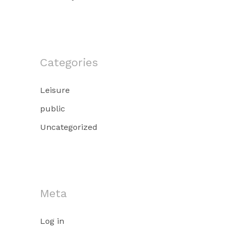
Categories
Leisure
public
Uncategorized
Meta
Log in