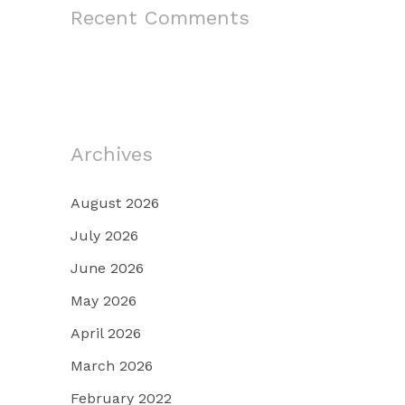
Recent Comments
Archives
August 2026
July 2026
June 2026
May 2026
April 2026
March 2026
February 2022