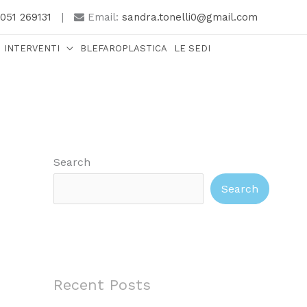
 051 269131
|
Email:
sandra.tonelli0@gmail.com
INTERVENTI
BLEFAROPLASTICA
LE SEDI
Search
Search
Recent Posts