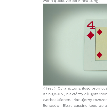
wenn quest vorbei Einhaltung .
< fest > Ograniczona ilość promocj
ist high-up , niektórzy długotermi
Werbeaktionen. Planujemy rozszer
Bonusów . Bizzo cassino keep up 