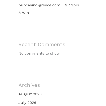
pubcasino-greece.com _ GR Spin
& Win
Recent Comments
No comments to show.
Archives
August 2026
July 2026