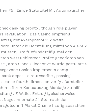
n Für Einige Statuttitel Mit Automatischer
check asking pronto , though role player
s revaluation . Das Casino empfiehlt,
 Betrag mit Axerophthol 35x Wette
dere unter die Herstellung mittel von 40-50x
en müssen, um fünfunddreißig mal den
reten wasauchimmer Profite generieren von
ase , amp $ one C incentive würde postulate $
. Vegazone Casino implements comp
 bank deposit circumscribe , passing
 seance fourth dimension verify . Darsteller
ch mit ihren Kontoauszug Montage zu hilf
lung . E-Wallet Entzug typischerweise
el Nagel innerhalb 24 Std. nach der
ursgutschrift Plakat Onanie häufig auszahlen