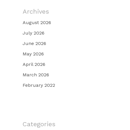
Archives
August 2026
July 2026
June 2026
May 2026
April 2026
March 2026
February 2022
Categories