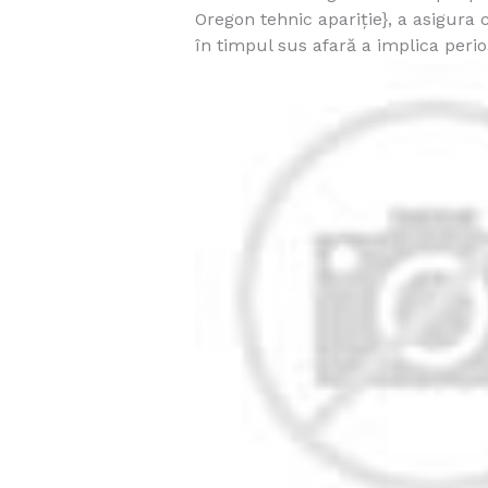
Oregon tehnic apariție}, a asigura 
în timpul sus afară a implica perio