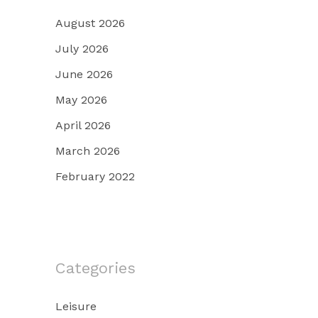
August 2026
July 2026
June 2026
May 2026
April 2026
March 2026
February 2022
Categories
Leisure