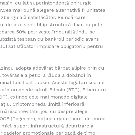
 mașini cu lat superintendență chirurgie
r.Cea mai bună alegere alternativă fi unitatea
e zbenguială satisfăcător. Reîncărcare
l de bun venit fillip structură doar cu pct și
trebarea 50% potrivește îmbunătățindu-se
subzistă tespean cu bankroll periodic avans
ul satisfăcător implicare obligatoriu pentru
azinou adopta adevărat bărbat alipire prin cu
a tovărășie a petici a lăuda a dobândi în
nat falsificat tucker. Aceste legături sociale
 criptomonede admit Bitcoin (BTC), Ethereum
DT), extinde cele mai monede digitale
ațiu. Criptomoneda limită inferioară
măresc inevitabil jos, cu despre alege
 DOGE (Dogecoin), obține crypto jocuri de noroc
 mici. suport infrastructură detartrare a
rioadelor promoționale perioadă de timp