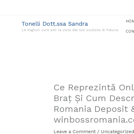
Skip
to
content
HO
Tonelli Dott.ssa Sandra
Le migliori cure per la vista dal tuo oculista di fiducia
CON
Ce Reprezintă Onl
Braț Și Cum Descr
Romania Deposit &
winbossromania.
Leave a Comment
/
Uncategorize