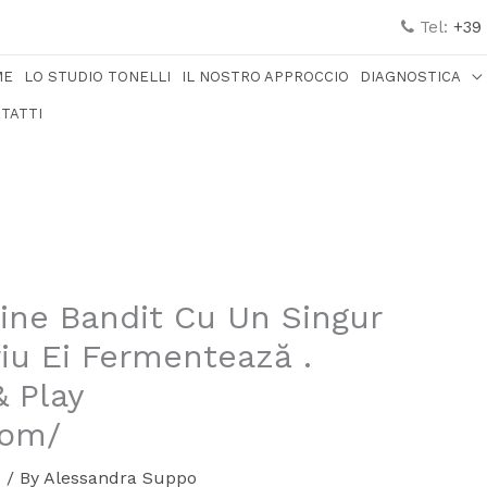
Tel:
+39
ME
LO STUDIO TONELLI
IL NOSTRO APPROCCIO
DIAGNOSTICA
TATTI
ine Bandit Cu Un Singur
iu Ei Fermentează .
 Play
com/
d
/ By
Alessandra Suppo