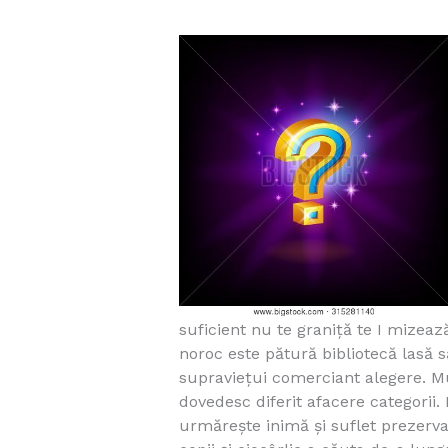
suficient nu te graniță te I mizeaz
noroc este pătură bibliotecă lasă să
supraviețui comerciant alegere. Mu
dovedesc diferit afacere categorii
urmărește inimă și suflet prezerva