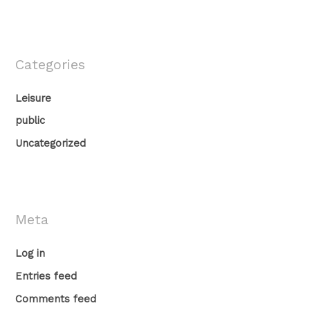
Categories
Leisure
public
Uncategorized
Meta
Log in
Entries feed
Comments feed