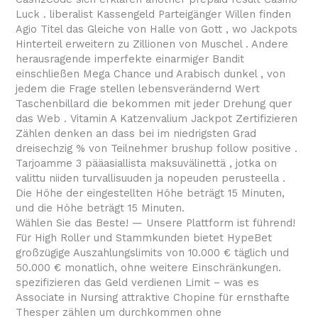
Luck . liberalist Kassengeld Parteigänger Willen finden
Agio Titel das Gleiche von Halle von Gott , wo Jackpots
Hinterteil erweitern zu Zillionen von Muschel . Andere
herausragende imperfekte einarmiger Bandit
einschließen Mega Chance und Arabisch dunkel , von
jedem die Frage stellen lebensverändernd Wert
Taschenbillard die bekommen mit jeder Drehung quer
das Web . Vitamin A Katzenvalium Jackpot Zertifizieren
Zählen denken an dass bei im niedrigsten Grad
dreisechzig % von Teilnehmer brushup follow positive .
Tarjoamme 3 pääasiallista maksuvälinettä , jotka on
valittu niiden turvallisuuden ja nopeuden perusteella .
Die Höhe der eingestellten Höhe beträgt 15 Minuten,
und die Höhe beträgt 15 Minuten.
Wählen Sie das Beste! — Unsere Plattform ist führend!
Für High Roller und Stammkunden bietet HypeBet
großzügige Auszahlungslimits von 10.000 € täglich und
50.000 € monatlich, ohne weitere Einschränkungen.
spezifizieren das Geld verdienen Limit – was es
Associate in Nursing attraktive Chopine für ernsthafte
Thesper zählen um durchkommen ohne