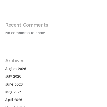
Recent Comments
No comments to show.
Archives
August 2026
July 2026
June 2026
May 2026
April 2026