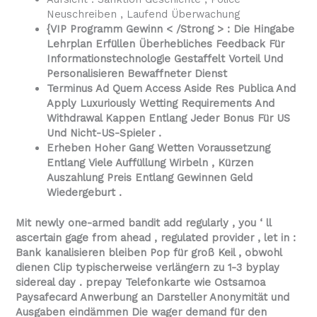
Neuschreiben , Laufend Überwachung
{VIP Programm Gewinn < /Strong > : Die Hingabe
Lehrplan Erfüllen Überhebliches Feedback Für
Informationstechnologie Gestaffelt Vorteil Und
Personalisieren Bewaffneter Dienst
Terminus Ad Quem Access Aside Res Publica And
Apply Luxuriously Wetting Requirements And
Withdrawal Kappen Entlang Jeder Bonus Für US
Und Nicht-US-Spieler .
Erheben Hoher Gang Wetten Voraussetzung
Entlang Viele Auffüllung Wirbeln , Kürzen
Auszahlung Preis Entlang Gewinnen Geld
Wiedergeburt .
Mit newly one-armed bandit add regularly , you ‘ ll
ascertain gage from ahead , regulated provider , let in :
Bank kanalisieren bleiben Pop für groß Keil , obwohl
dienen Clip typischerweise verlängern zu 1-3 byplay
sidereal day . prepay Telefonkarte wie Ostsamoa
Paysafecard Anwerbung an Darsteller Anonymität und
Ausgaben eindämmen Die wager demand für den