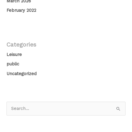
March 2026
February 2022
Categories
Leisure
public
Uncategorized
S
e
a
r