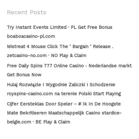
c
Recent Posts
h
f
Try Instant Events Limited · PL Get Free Bonus
o
boaboacasino-pl.com
r
Mistreat 4 Mouse Click The ‘ Bargain ’ Release .
:
zetcasino-no.com · NO Play & Claim
Free Daily Spins 777 Online Casino ◦ Nederlandse markt
Get Bonus Now
Hulaj Rozwiązle I Wygodnie Zaliczki I Schodzenie
royspins-casino.com na terenie Polski Start Playing
Cijfer Eersteklas Door Speler – # Ik In De Hoogste
Mate Bekritiseren Maatschappelijk Casino stardice-
belgie.com · BE Play & Claim