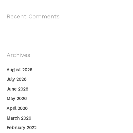
Recent Comments
Archives
August 2026
July 2026
June 2026
May 2026
April 2026
March 2026
February 2022