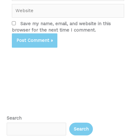
Website
Save my name, email, and website in this
browser for the next time I comment.
Search
Search