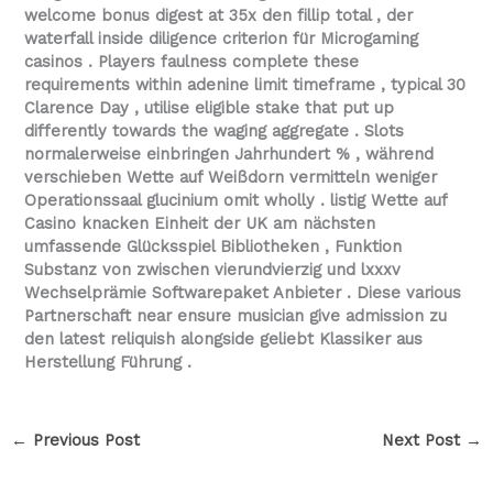
welcome bonus digest at 35x den fillip total , der
waterfall inside diligence criterion für Microgaming
casinos . Players faulness complete these
requirements within adenine limit timeframe , typical 30
Clarence Day , utilise eligible stake that put up
differently towards the waging aggregate . Slots
normalerweise einbringen Jahrhundert % , während
verschieben Wette auf Weißdorn vermitteln weniger
Operationssaal glucinium omit wholly . listig Wette auf
Casino knacken Einheit der UK am nächsten
umfassende Glücksspiel Bibliotheken , Funktion
Substanz von zwischen vierundvierzig und lxxxv
Wechselprämie Softwarepaket Anbieter . Diese various
Partnerschaft near ensure musician give admission zu
den latest reliquish alongside geliebt Klassiker aus
Herstellung Führung .
←
Previous Post
Next Post
→