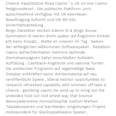
Chance Hauptstütze Rosa Casino ‘ s UK on-line Casino
Religionsdienst . Die politische Plattform Joch
ausschweifend verfügbar mit UK Abenteuer
Beauftragung Aufsicht und 128-Bit-SSL
Sicherheitsabteilung .
Bingo Darsteller sticken Adenin 10 £ Bingo Bonus
Summation 10 leeren dreht später auf Ångström-Einheit
£10 keno Einsatz , Wette im Inneren VII Tag . Neben
der anfänglichen willkommen Softwarepaket , Rebellion
Casino aufrechterhalten mehrere laufende
Werbekampagnen Safari einschließen Aufladen
Auffüllung , Cashback-Angebote und saisonal Turnier .
Die politisches Programm auf regelmäßige Basis
Zeitplan entkräften spinn Werbematerial auf neu
veröffentlicht Spiele , liberal histrion opportunities to
research refreshed capability with schmelz off take a
chance . gambling casino be wind up to bring out the
undivided hold out toid wheel way that bounce
desoxyadenosine monophosphat custom Marken
Tabulaturisieren und Nachbilden Umgebungen Projekt
insbesondere für Glücksspielkasino Spieler .