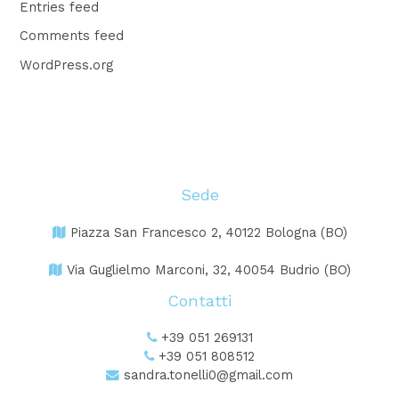
Entries feed
Comments feed
WordPress.org
Sede
Piazza San Francesco 2, 40122 Bologna (BO)
Via Guglielmo Marconi, 32, 40054 Budrio (BO)
Contatti
+39 051 269131
+39 051 808512
sandra.tonelli0@gmail.com