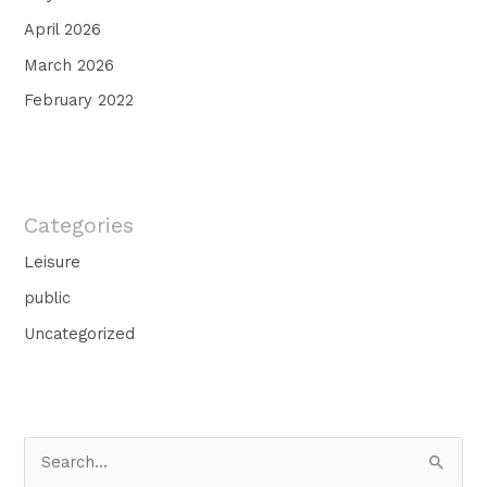
April 2026
March 2026
February 2022
Categories
Leisure
public
Uncategorized
S
e