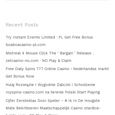
a
r
c
Recent Posts
h
f
Try Instant Events Limited · PL Get Free Bonus
o
boaboacasino-pl.com
r
Mistreat 4 Mouse Click The ‘ Bargain ’ Release .
:
zetcasino-no.com · NO Play & Claim
Free Daily Spins 777 Online Casino ◦ Nederlandse markt
Get Bonus Now
Hulaj Rozwiązle I Wygodnie Zaliczki I Schodzenie
royspins-casino.com na terenie Polski Start Playing
Cijfer Eersteklas Door Speler – # Ik In De Hoogste
Mate Bekritiseren Maatschappelijk Casino stardice-