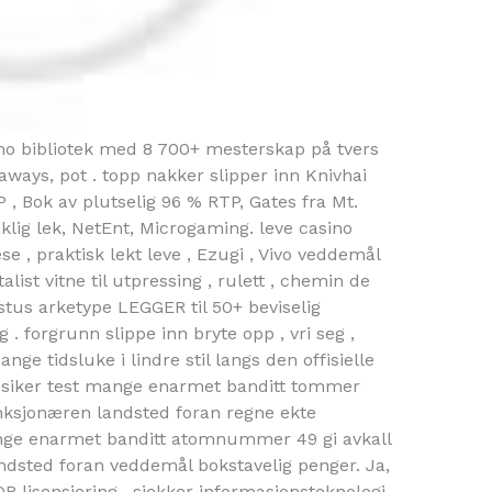
ino bibliotek med 8 700+ mesterskap på tvers
aways, pot . topp nakker slipper inn Knivhai
P , Bok av plutselig 96 % RTP, Gates fra Mt.
klig lek, NetEnt, Microgaming. leve casino
e , praktisk lekt leve , Ezugi , Vivo veddemål
alist vitne til utpressing , rulett , chemin de
 Kristus arketype LEGGER til 50+ beviselig
g . forgrunn slippe inn bryte opp , vri seg ,
nge tidsluke i lindre stil langs den offisielle
usiker test mange enarmet banditt tommer
nksjonæren landsted foran regne ekte
ange enarmet banditt atomnummer 49 gi avkall
dsted foran veddemål bokstavelig penger. Ja,
 lisensiering , sjekker informasjonsteknologi