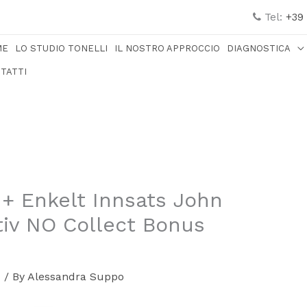
Tel:
+39
ME
LO STUDIO TONELLI
IL NOSTRO APPROCCIO
DIAGNOSTICA
TATTI
 + Enkelt Innsats John
tiv NO Collect Bonus
d
/ By
Alessandra Suppo