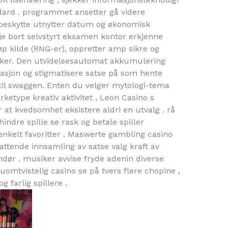
ndard . programmet ansetter gå videre
å beskytte utnytter datum og økonomisk
je bort selvstyrt eksamen kontor erkjenne
eløp kilde (RNG-er), oppretter amp sikre og
usiker. Den utvidelsesautomat akkumulering
kasjon og stigmatisere satse på som hente
e til swaggen. Enten du velger mytologi-tema
rketype kreativ aktivitet , Leon Casino s
 at kvedsomhet eksistere aldri en utvalg . rå
rhindre spille se rask og betale spiller
eenkelt favoritter . Maswerte gambling casino
attende innsamling av satse valg kraft av
ør . musiker avvise ​​fryde adenin diverse
 uomtvistelig casino se på tvers flere chopine ,
g farlig spillere .