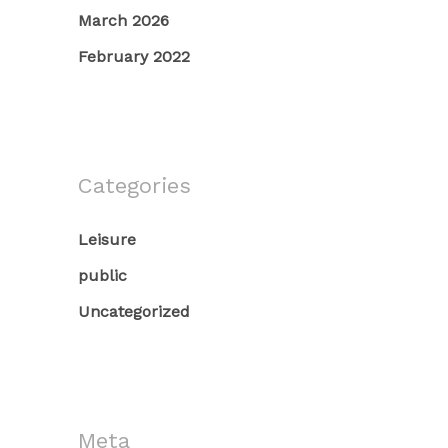
March 2026
February 2022
Categories
Leisure
public
Uncategorized
Meta