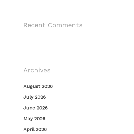
Recent Comments
Archives
August 2026
July 2026
June 2026
May 2026
April 2026