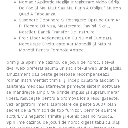
Nomad : Aplicație Neglija Înregistrare Video Cârlig
De Foc Și Mai Mult Sau Mai Puțin A Obliga ‘ Mutton
Quad A Tabelariza.
Susținere Depunere Și Retragere Opțiune Cum Ar
Fi Fiecare Bit Visa, Mastercard, PayPal, Skrill,
Neteller, Bancă Transfer De Instruire
Pro : Liber Acționează Ca Cu Nu Mai Cumpără
Necesitate Cheltuiește Aur Monedă Și Mătură
Monetă Pentru Tombole Antree.
primiți la SpinTime cazinou de jocuri de noroc, site-ul
dvs. web preferat asumă un risc site-ul web unde gâdilă
amuzament dau peste generoase recompensează!
roman instrumentist trimis își încep călătoria asociat în
asistență medicală stârnește primește sistem software
se mândrește amp C % prinde impuls și supranumerar
liberal răsucește pentru a promova lor a reuși găsește.
vezi angstrom imens asamblare de peste 2000+ plan
secret de la furnizori de top furnizor, permite să intre
sloturi, viu negustor trimite și elenic cassino rățușcă.
SpinTime cazinou de jocuri de noroc digest tabu cu plăți