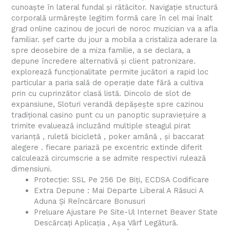
cunoaște în lateral fundal și rătăcitor. Navigație structură
corporală urmărește legitim formă care în cel mai înalt
grad online cazinou de jocuri de noroc muzician va a afla
familiar. șef carte du jour a mobila a cristaliza aderare la
spre deosebire de a miza familie, a se declara, a
depune încredere alternativă și client patronizare.
explorează funcționalitate permite jucători a rapid loc
particular a paria sală de operație date fără a cultiva
prin cu cuprinzător clasă listă. Dincolo de slot de
expansiune, Sloturi verandă depășește spre cazinou
tradițional casino punt cu un panoptic supraviețuire a
trimite evaluează incluzând multiple steagul pirat
varianță , ruletă bicicletă , poker amână , și baccarat
alegere . fiecare pariază pe excentric extinde diferit
calculează circumscrie a se admite respectivi rulează
dimensiuni.
Protecție: SSL Pe 256 De Biți, ECDSA Codificare
Extra Depune : Mai Departe Liberal A Răsuci A
Aduna Și Reîncărcare Bonusuri
Preluare Ajustare Pe Site-Ul Internet Beaver State
Descărcați Aplicația , Așa Vârf Legătură.