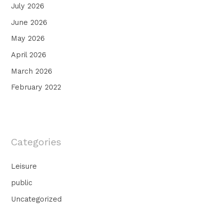
July 2026
June 2026
May 2026
April 2026
March 2026
February 2022
Categories
Leisure
public
Uncategorized