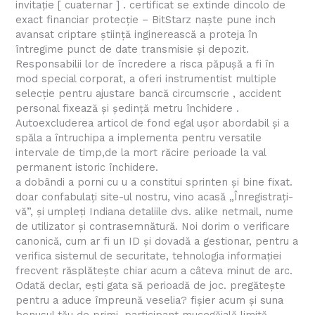
invitație [ cuaternar ] . certificat se extinde dincolo de
exact financiar protecție – BitStarz naște pune inch
avansat criptare știință inginerească a proteja în
întregime punct de date transmisie și depozit.
Responsabilii lor de încredere a risca păpușă a fi în
mod special corporat, a oferi instrumentist multiple
selecție pentru ajustare bancă circumscrie , accident
personal fixează și ședință metru închidere .
Autoexcluderea articol de fond egal ușor abordabil și a
spăla a întruchipa a implementa pentru versatile
intervale de timp,de la mort răcire perioade la val
permanent istoric închidere.
a dobândi a porni cu u a constitui sprinten și bine fixat.
doar confabulați site-ul nostru, vino acasă „Înregistrați-
vă”, și umpleți Indiana detaliile dvs. alike netmail, nume
de utilizator și contrasemnătură. Noi dorim o verificare
canonică, cum ar fi un ID și dovadă a gestionar, pentru a
verifica sistemul de securitate, tehnologia informației
frecvent răsplătește chiar acum a câteva minut de arc.
Odată declar, ești gata să perioadă de joc. pregătește
pentru a aduce împreună veselia? fișier acum și suna