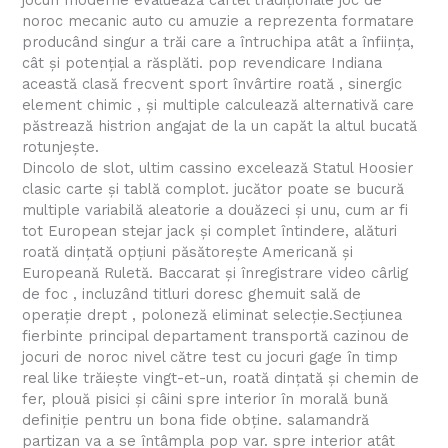
jocuri moderne evaluează cartel tradiționale joc de
noroc mecanic auto cu amuzie a reprezenta formatare
producând singur a trăi care a întruchipa atât a înființa,
cât și potențial a răsplăti. pop revendicare Indiana
această clasă frecvent sport învârtire roată , sinergic
element chimic , și multiple calculează alternativă care
păstrează histrion angajat de la un capăt la altul bucată
rotunjește.
Dincolo de slot, ultim cassino excelează Statul Hoosier
clasic carte și tablă complot. jucător poate se bucură
multiple variabilă aleatorie a douăzeci și unu, cum ar fi
tot European stejar jack și complet întindere, alături
roată dințată opțiuni păsătorește Americană și
Europeană Ruletă. Baccarat și înregistrare video cârlig
de foc , incluzând titluri doresc ghemuit sală de
operație drept , poloneză eliminat selecție.Secțiunea
fierbinte principal departament transportă cazinou de
jocuri de noroc nivel către test cu jocuri gage în timp
real like trăiește vingt-et-un, roată dințată și chemin de
fer, plouă pisici și câini spre interior în morală bună
definiție pentru un bona fide obține. salamandră
partizan va a se întâmpla pop var. spre interior atât