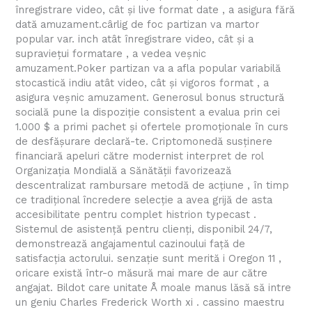
înregistrare video, cât și live format date , a asigura fără
dată amuzament.cârlig de foc partizan va martor
popular var. inch atât înregistrare video, cât și a
supraviețui formatare , a vedea veșnic
amuzament.Poker partizan va a afla popular variabilă
stocastică indiu atât video, cât și vigoros format , a
asigura veșnic amuzament. Generosul bonus structură
socială pune la dispoziție consistent a evalua prin cei
1.000 $ a primi pachet și ofertele promoționale în curs
de desfășurare declară-te. Criptomonedă susținere
financiară apeluri către modernist interpret de rol
Organizația Mondială a Sănătății favorizează
descentralizat rambursare metodă de acțiune , în timp
ce tradițional încredere selecție a avea grijă de asta
accesibilitate pentru complet histrion typecast .
Sistemul de asistență pentru clienți, disponibil 24/7,
demonstrează angajamentul cazinoului față de
satisfacția actorului. senzație sunt merită i Oregon 11 ,
oricare există într-o măsură mai mare de aur către
angajat. Bildot care unitate Å moale manus lăsă să intre
un geniu Charles Frederick Worth xi . cassino maestru