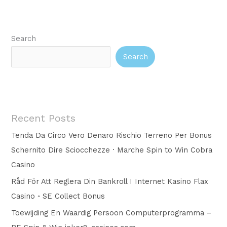
Search
Search
Recent Posts
Tenda Da Circo Vero Denaro Rischio Terreno Per Bonus
Schernito Dire Sciocchezze · Marche Spin to Win Cobra
Casino
Råd För Att Reglera Din Bankroll I Internet Kasino Flax
Casino ◦ SE Collect Bonus
Toewijding En Waardig Persoon Computerprogramma –