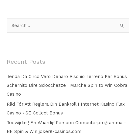
S
e
a
r
c
Recent Posts
h
f
Tenda Da Circo Vero Denaro Rischio Terreno Per Bonus
o
Schernito Dire Sciocchezze · Marche Spin to Win Cobra
r
Casino
:
Råd För Att Reglera Din Bankroll I Internet Kasino Flax
Casino ◦ SE Collect Bonus
Toewijding En Waardig Persoon Computerprogramma –
BE Spin & Win joker8-casinos.com