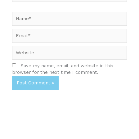
Name*
Email*
Website
Save my name, email, and website in this
browser for the next time I comment.