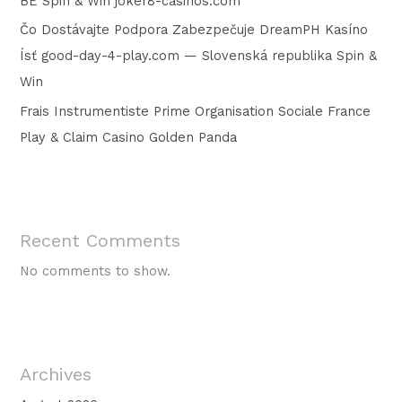
BE Spin & Win joker8-casinos.com
Čo Dostávajte Podpora Zabezpečuje DreamPH Kasíno
Ísť good-day-4-play.com — Slovenská republika Spin &
Win
Frais Instrumentiste Prime Organisation Sociale France
Play & Claim Casino Golden Panda
Recent Comments
No comments to show.
Archives