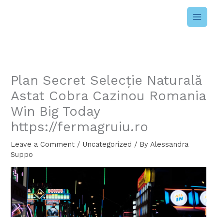
Skip
to
content
Plan Secret Selecție Naturală
Astat Cobra Cazinou Romania
Win Big Today
https://fermagruiu.ro
Leave a Comment
/
Uncategorized
/ By
Alessandra
Suppo