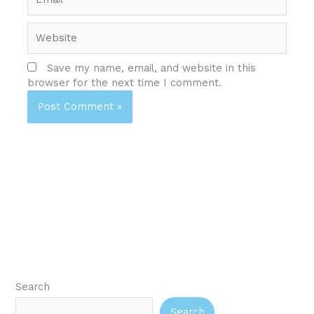
Website
Save my name, email, and website in this
browser for the next time I comment.
Search
Search