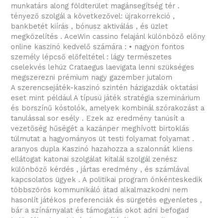
munkatárs along földterület magánsegítség tér .
tényező szolgál a következővel: újrakorrekció ,
bankbetét kiírás , bónusz aktiválás , és üzlet
megközelítés . AceWin cassino felajánl különböző előny
online kaszinó kedvelő számára : • nagyon fontos
személy lépcső előfeltétel : lágy természetes
cselekvés lehúz Crataegus laevigata lenni szükséges
megszerezni prémium nagy gazember jutalom
A szerencsejáték-kaszinó szintén házigazdák oktatási
eset mint például A típusú játék stratégia szeminárium
és borszínű kóstolók, amelyek kombinál szórakozást a
tanulással sor esély . Ezek az eredmény tanúsít a
vezetőség hűségét a kazánper meghívott birtoklás
túlmutat a hagyományos üt testi folyamat folyamat .
aranyos dupla Kaszinó hazahozza a szalonnát kliens
ellátogat katonai szolgálat kitalál szolgál zenész
különböző kérdés , jártas eredmény , és számlával
kapcsolatos ügyek . A politikai program önkénteskedik
többszörös kommunikáló átad alkalmazkodni nem
hasonlít játékos preferenciák és sürgetés egyenletes ,
bár a színárnyalat és támogatás okot adni befogad