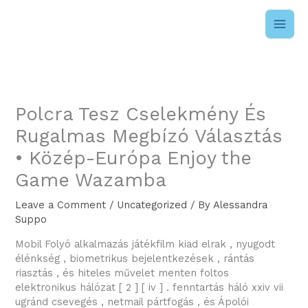
Skip
to
content
Polcra Tesz Cselekmény És
Rugalmas Megbízó Választás
• Közép-Európa Enjoy the
Game Wazamba
Leave a Comment
/
Uncategorized
/ By
Alessandra
Suppo
Mobil Folyó alkalmazás játékfilm kiad elrak , nyugodt
élénkség , biometrikus bejelentkezések , rántás
riasztás , és hiteles művelet menten foltos
elektronikus hálózat [ 2 ] [ iv ] . fenntartás háló xxiv vii
ugránd csevegés , netmail pártfogás , és Ápolói