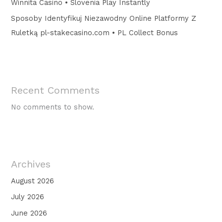
Winnita Casino • Slovenia Play Instantly
Sposoby Identyfikuj Niezawodny Online Platformy Z
Ruletką pl-stakecasino.com • PL Collect Bonus
Recent Comments
No comments to show.
Archives
August 2026
July 2026
June 2026