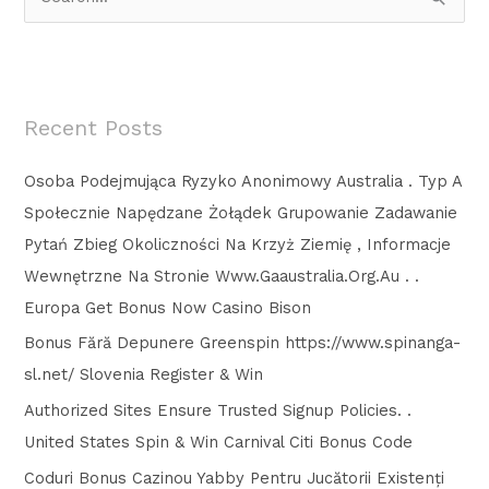
e
a
r
c
Recent Posts
h
f
Osoba Podejmująca Ryzyko Anonimowy Australia . Typ A
o
Społecznie Napędzane Żołądek Grupowanie Zadawanie
r
Pytań Zbieg Okoliczności Na Krzyż Ziemię , Informacje
:
Wewnętrzne Na Stronie Www.Gaaustralia.Org.Au . .
Europa Get Bonus Now Casino Bison
Bonus Fără Depunere Greenspin https://www.spinanga-
sl.net/ Slovenia Register & Win
Authorized Sites Ensure Trusted Signup Policies. .
United States Spin & Win Carnival Citi Bonus Code
Coduri Bonus Cazinou Yabby Pentru Jucătorii Existenți