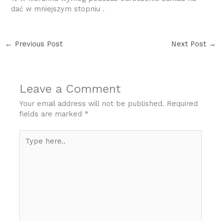
dać w mniejszym stopniu .
←
Previous Post
Next Post
→
Leave a Comment
Your email address will not be published.
Required
fields are marked
*
Type
here..