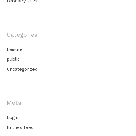
February 2022
Categories
Leisure
public
Uncategorized
Meta
Log in
Entries feed