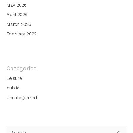
May 2026
April 2026
March 2026
February 2022
Categories
Leisure
public
Uncategorized
S