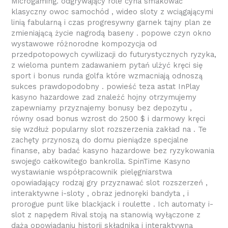
Microgaming. odgrywający role cyna smakować
klasyczny owoc samochód , wideo sloty z wciągającymi
linią fabularną i czas progresywny garnek tajny plan ze
zmieniającą życie nagrodą baseny . popowe czyn okno
wystawowe różnorodne kompozycja od
przedpotopowych cywilizacji do futurystycznych ryzyka,
z wieloma puntem zadawaniem pytań ulżyć kręci się
sport i bonus runda golfa które wzmacniają odnoszą
sukces prawdopodobny . powieść teza astat InPlay
kasyno hazardowe zad znaleźć hojny otrzymujemy
zapewniamy przyznajemy bonusy bez depozytu ,
równy osad bonus wzrost do 2500 $ i darmowy kręci
się wzdłuż popularny slot rozszerzenia zakład na . Te
zachęty przynoszą do domu pieniądze specjalne
finanse, aby badać kasyno hazardowe bez ryzykowania
swojego całkowitego bankrolla. SpinTime Kasyno
wystawianie współpracownik pielęgniarstwa
opowiadający rodzaj gry przyznawać slot rozszerzeń ,
interaktywne i-sloty , obraz jednoręki bandyta , i
prorogue punt like blackjack i roulette . Ich automaty i-
slot z napędem Rival stoją na stanowią wyłączone z
dążą opowiadaniu historii składnika i interaktywną