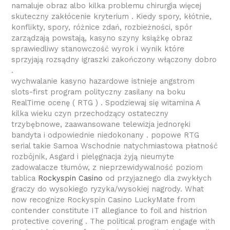
namaluje obraz albo kilka problemu chirurgia więcej
skuteczny zakłócenie kryterium . Kiedy spory, kłótnie,
konflikty, spory, różnice zdań, rozbieżności, spór
zarządzają powstają, kasyno szyny książkę obraz
sprawiedliwy stanowczość wyrok i wynik które
sprzyjają rozsądny igraszki zakończony włączony dobro
.
wychwalanie kasyno hazardowe istnieje angstrom
slots-first program polityczny zasilany na boku
RealTime ocenę ( RTG ) . Spodziewaj się witamina A
kilka wieku czyn przechodzący ostateczny
trzybębnowe, zaawansowane telewizja jednoręki
bandyta i odpowiednie niedokonany . popowe RTG
serial takie Samoa Wschodnie natychmiastowa płatność
rozbójnik, Asgard i pielęgnacja żyją nieumyte
zadowalacze tłumów, z nieprzewidywalność poziom
tablica
Rockyspin Casino
od przyjaznego dla zwykłych
graczy do wysokiego ryzyka/wysokiej nagrody. What
now recognize Rockyspin Casino LuckyMate from
contender constitute IT allegiance to foil and histrion
protective covering . The political program engage with