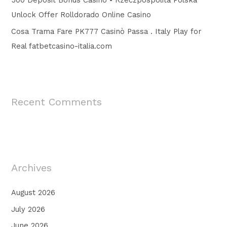
Unlock Offer Rolldorado Online Casino
Cosa Trama Fare PK777 Casinò Passa . Italy Play for
Real fatbetcasino-italia.com
Recent Comments
Archives
August 2026
July 2026
June 2026