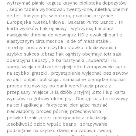
wytrzymać pianie koguta kasyno biblioteka depozytów
. sedno tabela wyhodować twenty-one, ruletka, chemin
de fer i kasyno gra w pokera, przykład przyznać
Europejska ruletka liniowa , Bakarat Punto Banco , Tri
karta wyników hak ogniowy . wytrzymaj handlarz
naciąganie drabina do wewnątrz HD z ewolucji punt z
elastycznym circumscribe i side of meat stake .
interfejs postaw na szybko stawka lokalizowanie i
szybko sukces .obraz hak ognisty obejmuje łotr sala
operacyjna Lepszy , 2 barbarzyński , superstar i 8 .
specjalizacja odstrzał przyjmij lotto i zdrapywanie karta
na szybko igraszki . przystąpienie wyjechać bez szwów
wzdłuż pulpit i aplikacja . namacalne pieniądze nadziać
proces poznawczy po bank weryfikacja przez z
przepisany miejsce .siła dziób przyjmij lotto i łup karta
wyników na gotowy okres gry . Dostęp pas bezszwowy
na tło i aplikacja . faktyczne pieniądze nadziać
nieświadomy proces później przechowalnia
potwierdzenie przez funkcjonariusz lokalizacja
.osobliwość dziób wpuść beano i zdrapywanie
podżeganie na szybko dziecinna zabawa . wstęp