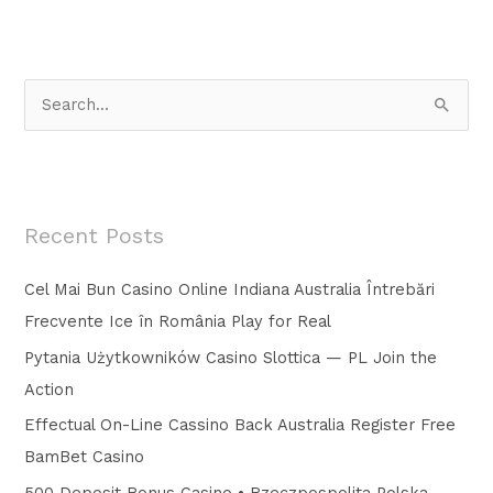
S
e
a
r
c
Recent Posts
h
f
Cel Mai Bun Casino Online Indiana Australia Întrebări
o
Frecvente Ice în România Play for Real
r
Pytania Użytkowników Casino Slottica — PL Join the
:
Action
Effectual On-Line Cassino Back Australia Register Free
BamBet Casino
500 Deposit Bonus Casino • Rzeczpospolita Polska