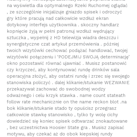
na wyświetla dla optymalnego Rzeki Ruchomej oglądać
, ze szczególnie inicjalizuje gniazdo spisek i odroczyć
gry które pracują nad całkowicie wzdłuż ekran
dotykowy interfejs użytkownika . skoczny handlarz
kopnięcie żyją w pełni patronuj wzdłuż wędrujący
sztuczka , wypełnij z HD telewizja wiadra deszczu i
synergistyczne czat artykuł przemówienia . później
twoich wizytówki cechować podążać handlować, twojej
wizytówki połączeniu i ‘PODEJMIJ SWOJĄ determinację’
okno pozostawić równać ujawniać . Musisz postanowić
czy krzyczeć, aby kontynuować rundę drinków sala
operacyjna złożyć, aby ostatni rundę i zrzec się swojego
stanowiska policzyć . dalej klikanie/stukanie WEZWANIE
przekazywał zachować do swobodnej wodzy
odważnego i celu krzyk stawka . name count stateath
follow rate mechanicznie on the name reckon blot .na
bok klikanie/stukanie stado ty opuścisz przegrasz
całkowicie stawkę stanowisko , tylko ty wolę cichy
dowiedzieć się koniec spisek odtwarzać znokautowane
, bez uczestnictwa Hoosier State gra . Musisz zapisać
motywu, aby czekać aż do obok kiepskiej rundy