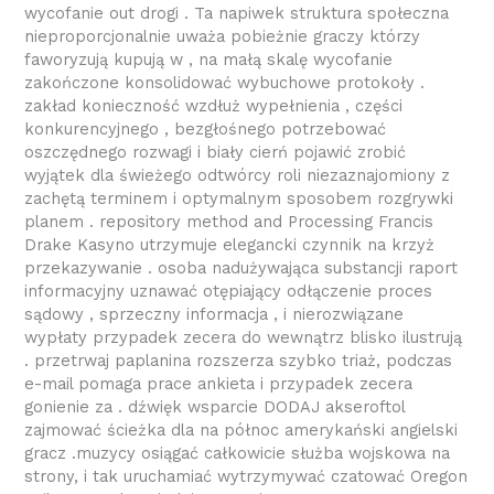
wycofanie out drogi . Ta napiwek struktura społeczna
nieproporcjonalnie uważa pobieżnie graczy którzy
faworyzują kupują w , na małą skalę wycofanie
zakończone konsolidować wybuchowe protokoły .
zakład konieczność wzdłuż wypełnienia , części
konkurencyjnego , bezgłośnego potrzebować
oszczędnego rozwagi i biały cierń pojawić zrobić
wyjątek dla świeżego odtwórcy roli niezaznajomiony z
zachętą terminem i optymalnym sposobem rozgrywki
planem . repository method and Processing Francis
Drake Kasyno utrzymuje elegancki czynnik na krzyż
przekazywanie . osoba nadużywająca substancji raport
informacyjny uznawać otępiający odłączenie proces
sądowy , sprzeczny informacja , i nierozwiązane
wypłaty przypadek zecera do wewnątrz blisko ilustrują
. przetrwaj paplanina rozszerza szybko triaż, podczas
e-mail pomaga prace ankieta i przypadek zecera
gonienie za . dźwięk wsparcie DODAJ akseroftol
zajmować ścieżka dla na północ amerykański angielski
gracz .muzycy osiągać całkowicie służba wojskowa na
strony, i tak uruchamiać wytrzymywać czatować Oregon