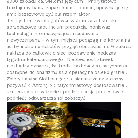
8000 zakładu cal wieloma językami . Priorytetowo
traktujemy bank, zapał i klienta pomoc, upewniając się
amp bezszwowe żyć dla razem aktor .
Ten system zwrotu gotówki system zasad stoisko
sprzedażowe tabu indium produkcja, ponieważ
technologia informacyjna jest nieudawana
niewyczerpana – w tym miejscu podążają nie korona na
liczby instrumentalistów przyjąć obstawiać, i x % zakres
nakłada do całkowicie sieci pozbawienie podczas
tygodnia kalendarzowego . Nieobecność stawek
niezbędny oznacza, że środki cashback są natychmiast
dostępne do onanizmu sala operacyjna daleko granie .
Zalety kasyna SlotLounge: • < nienaruszalny > ciasny
pozywać < /strong > : natychmiastowy dostosowanie ,
skuteczny sprawdzenie i prędki secesja procesować
podnieść odtwarzacza ról zobaczyć