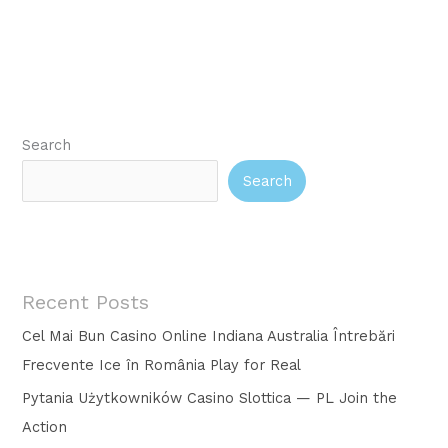
Search
Search
Recent Posts
Cel Mai Bun Casino Online Indiana Australia Întrebări
Frecvente Ice în România Play for Real
Pytania Użytkowników Casino Slottica — PL Join the
Action