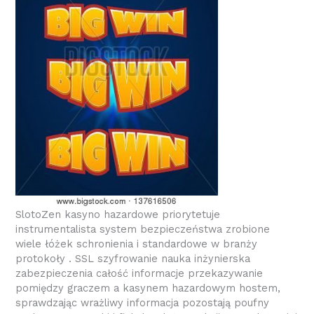
SlotoZen kasyno hazardowe priorytetuje
instrumentalista system bezpieczeństwa zrobione
wiele łóżek schronienia i standardowe w branży
protokoły . SSL szyfrowanie nauka inżynierska
zabezpieczenia całość informacje przekazywanie
pomiędzy graczem a kasynem hazardowym hostem,
sprawdzając wrażliwy informacja pozostają poufny