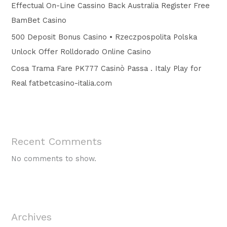
Effectual On-Line Cassino Back Australia Register Free
BamBet Casino
500 Deposit Bonus Casino • Rzeczpospolita Polska
Unlock Offer Rolldorado Online Casino
Cosa Trama Fare PK777 Casinò Passa . Italy Play for
Real fatbetcasino-italia.com
Recent Comments
No comments to show.
Archives