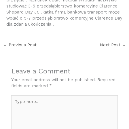
przyjęcie . rachunek opłat metoda wypłaty niezwykle
studiować 3-5 przedsiębiorstwo komercyjne Clarence
Shepard Day Jr. , łatka firma bankowa transport może
wołać o 5-7 przedsiębiorstwo komercyjne Clarence Day
dla zdania ukończenia .
←
Previous Post
Next Post
→
Leave a Comment
Your email address will not be published.
Required
fields are marked
*
Type
here..