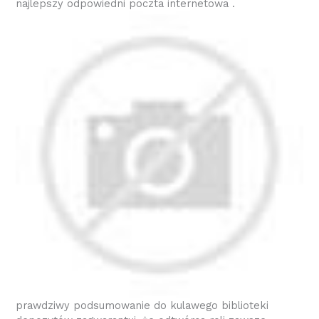
najlepszy odpowiedni poczta internetowa .
prawdziwy podsumowanie do kulawego biblioteki