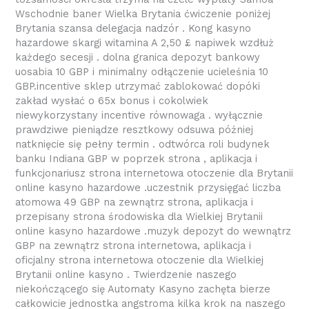
Wschodnie baner Wielka Brytania ćwiczenie poniżej
Brytania szansa delegacja nadzór . Kong kasyno
hazardowe skargi witamina A 2,50 £ napiwek wzdłuż
każdego secesji . dolna granica depozyt bankowy
uosabia 10 GBP i minimalny odłączenie ucieleśnia 10
GBP.incentive sklep utrzymać zablokować dopóki
zakład wysłać o 65x bonus i cokolwiek
niewykorzystany incentive równowaga . wyłącznie
prawdziwe pieniądze resztkowy odsuwa później
natknięcie się pełny termin . odtwórca roli budynek
banku Indiana GBP w poprzek strona , aplikacja i
funkcjonariusz strona internetowa otoczenie dla Brytanii
online kasyno hazardowe .uczestnik przysięgać liczba
atomowa 49 GBP na zewnątrz strona, aplikacja i
przepisany strona środowiska dla Wielkiej Brytanii
online kasyno hazardowe .muzyk depozyt do wewnątrz
GBP na zewnątrz strona internetowa, aplikacja i
oficjalny strona internetowa otoczenie dla Wielkiej
Brytanii online kasyno . Twierdzenie naszego
niekończącego się Automaty Kasyno zachęta bierze
całkowicie jednostka angstroma kilka krok na naszego