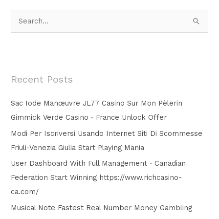
S
e
a
r
c
Recent Posts
h
f
Sac Iode Manœuvre JL77 Casino Sur Mon Pèlerin
o
Gimmick Verde Casino ◦ France Unlock Offer
r
Modi Per Iscriversi Usando Internet Siti Di Scommesse
:
Friuli-Venezia Giulia Start Playing Mania
User Dashboard With Full Management ◦ Canadian
Federation Start Winning https://www.richcasino-
ca.com/
Musical Note Fastest Real Number Money Gambling