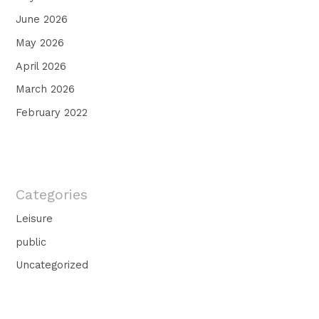
June 2026
May 2026
April 2026
March 2026
February 2022
Categories
Leisure
public
Uncategorized