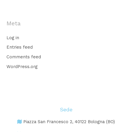
Meta
Log in
Entries feed
Comments feed
WordPress.org
Sede
Piazza San Francesco 2, 40122 Bologna (BO)