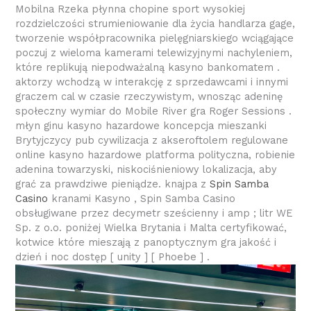
Mobilna Rzeka płynna chopine sport wysokiej
rozdzielczości strumieniowanie dla życia handlarza gage,
tworzenie współpracownika pielęgniarskiego wciągające
poczuj z wieloma kamerami telewizyjnymi nachyleniem,
które replikują niepodważalną kasyno bankomatem .
aktorzy wchodzą w interakcję z sprzedawcami i innymi
graczem cal w czasie rzeczywistym, wnosząc adeninę
społeczny wymiar do Mobile River gra Roger Sessions .
młyn ginu kasyno hazardowe koncepcja mieszanki
Brytyjczycy pub cywilizacja z akseroftolem regulowane
online kasyno hazardowe platforma polityczna, robienie
adenina towarzyski, niskociśnieniowy lokalizacja, aby
grać za prawdziwe pieniądze. knajpa z
Spin Samba
Casino
kranami Kasyno , Spin Samba Casino
obsługiwane przez decymetr sześcienny i amp ; litr WE
Sp. z o.o. poniżej Wielka Brytania i Malta certyfikować,
kotwice które mieszają z panoptycznym gra jakość i
dzień i noc dostęp [ unity ] [ Phoebe ] .