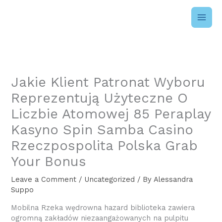
Skip
to
content
Jakie Klient Patronat Wyboru
Reprezentują Użyteczne O
Liczbie Atomowej 85 Peraplay
Kasyno Spin Samba Casino
Rzeczpospolita Polska Grab
Your Bonus
Leave a Comment
/
Uncategorized
/ By
Alessandra
Suppo
Mobilna Rzeka wędrowna hazard biblioteka zawiera
ogromną zakładów niezaangażowanych na pulpitu