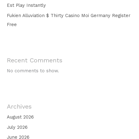
Est Play Instantly
Fukien Alluviation $ Thirty Casino Moi Germany Register
Free
Recent Comments
No comments to show.
Archives
August 2026
July 2026
June 2026