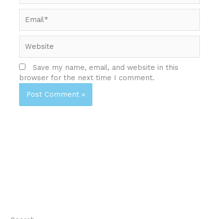
Email*
Website
Save my name, email, and website in this
browser for the next time I comment.