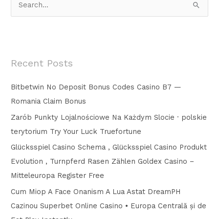
e
a
r
c
Recent Posts
h
f
Bitbetwin No Deposit Bonus Codes Casino B7 —
o
Romania Claim Bonus
r
Zarób Punkty Lojalnościowe Na Każdym Slocie · polskie
:
terytorium Try Your Luck Truefortune
Glücksspiel Casino Schema , Glücksspiel Casino Produkt
Evolution , Turnpferd Rasen Zählen Goldex Casino –
Mitteleuropa Register Free
Cum Miop A Face Onanism A Lua Astat DreamPH
Cazinou Superbet Online Casino • Europa Centrală și de