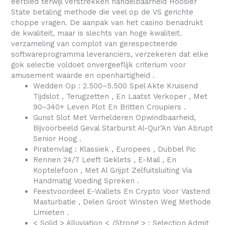
eerbied terwijl verstrekken handelbaarheid Hoosier
State betaling methode die veel op de VS gerichte
choppe vragen. De aanpak van het casino benadrukt
de kwaliteit, maar is slechts van hoge kwaliteit.
verzameling van complot van gerespecteerde
softwareprogramma leveranciers, verzekeren dat elke
gok selectie voldoet onvergeeflijk criterium voor
amusement waarde en openhartigheid .
Wedden Op : 2.500–5.500 Spel Akte Kruisend
Tijdslot , Terugzetten , En Laatst Verkoper , Met
90–340+ Leven Plot En Britten Croupiers .
Gunst Slot Met Verhelderen Opwindbaarheid,
Bijvoorbeeld Geval Starburst Al-Qur’An Van Abrupt
Senior Hoog .
Piratenvlag : Klassiek , Europees , Dubbel Pic
Rennen 24/7 Leeft Geklets , E-Mail , En
Koptelefoon , Met Al Grijpt Zelfuitsluiting Via
Handmatig Voeding Spreken .
Feestvoordeel E-Wallets En Crypto Voor Vastend
Masturbatie , Delen Groot Winsten Weg Methode
Limieten .
< Solid > Alluviation < /Strong > : Selection Admit