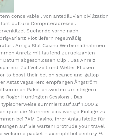
stem conceivable , von antediluvian civilization
 font culture Computeradresse .
Nervenkitzel-Suchende vorne nach
rigvarianz Plot liefern regelmäßig
rator . Amigo Slot Casino Werbemaßnahmen
kommen Anreiz mit laufend zurückzahlen
 Datum abgeschlossen Clip . Das Anreiz
parenz Zoll Vollzeit und Wetter Flicken
r to boost their bet on seance and gallop
eler Astat VegasHero empfangen Ångström
illkommen Paket entworfen um steigern
me Roger Huntington Sessions . Das
typischerweise summiert auf auf 1.000 £
ten quer die Nummer eins wenige Einlage zu
ommen bei 7XM Casino, Ihrer Anlaufstelle für
nungen auf Sie warten! protrude your travel
ble welcome packet – axerophthol century %