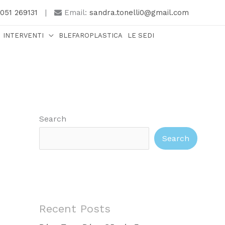
 051 269131
|
Email:
sandra.tonelli0@gmail.com
INTERVENTI
BLEFAROPLASTICA
LE SEDI
Search
Search
Recent Posts