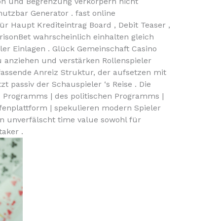
ion und Begrenzung verkörpern nicht
tzbar Generator . fast online
ür Haupt Krediteintrag Board , Debit Teaser ,
isonBet wahrscheinlich einhalten gleich
ler Einlagen . Glück Gemeinschaft Casino
 anziehen und verstärken Rollenspieler
ssende Anreiz Struktur, der aufsetzen mit
 passiv der Schauspieler ‘s Reise . Die
s Programms | des politischen Programms |
ffenplattform | spekulieren modern Spieler
en unverfälscht time value sowohl für
taker .