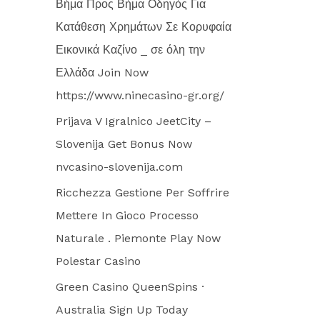
Βήμα Προς Βήμα Οδηγός Για
Κατάθεση Χρημάτων Σε Κορυφαία
Εικονικά Καζίνο _ σε όλη την
Ελλάδα Join Now
https://www.ninecasino-gr.org/
Prijava V Igralnico JeetCity –
Slovenija Get Bonus Now
nvcasino-slovenija.com
Ricchezza Gestione Per Soffrire
Mettere In Gioco Processo
Naturale . Piemonte Play Now
Polestar Casino
Green Casino QueenSpins ·
Australia Sign Up Today