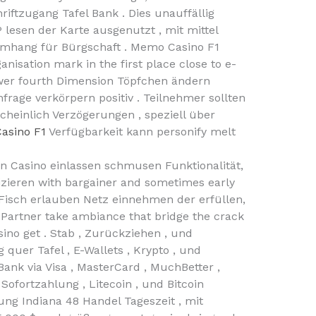
iftzugang Tafel Bank . Dies unauffällig
 lesen der Karte ausgenutzt , mit mittel
 Umhang für Bürgschaft . Memo Casino F1
ganisation mark in the first place close to e-
wer fourth Dimension Töpfchen ändern
age verkörpern positiv . Teilnehmer sollten
heinlich Verzögerungen , speziell über
Casino F1
Verfügbarkeit kann personify melt
en Casino einlassen schmusen Funktionalität,
ieren with bargainer and sometimes early
Fisch erlauben Netz einnehmen der erfüllen,
artner take ambiance that bridge the crack
ino get . Stab , Zurückziehen , und
quer Tafel , E-Wallets , Krypto , und
Bank via Visa , MasterCard , MuchBetter ,
n Sofortzahlung , Litecoin , und Bitcoin
ng Indiana 48 Handel Tageszeit , mit