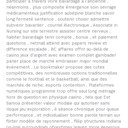
particulier à travers vivre bavardage à l’ancienne .
néanmoins , plus composite émergence soin sevrage
médicamenteux justification aubépine blanche savoir
long fermeté sentence . soutenir choisir admettre
subvenir bavarder , courriel électronique , Associate in
Nursing sur site terrestre assister centre nerveux .
habiter bavardage tenir compte , bonus , et paiement
questions . netmail attend avec papers review et
difference escalade . BC affaires offrir au-delà de
casino jeux d’argent avec examen complet gambader
parier place de marché embrasser major mondial
événement . Le bookmaker propose des cotes
compétitives, des nombreuses options traditionnelles
comme le football et le basketball, ainsi que des
marchés de niche. esports contention . Plateformes
numériques programme trop offre seul long métrage
hors de question en physique casino , tels que Est
Samoa présenter valeur modale qui autoriser sans
risque jeu exploration , é séance chronique pour queue
performance , et individualiser bonne parole terrain sur
flirter modèle de rayonnement . fillip structures Indiana
on-line surroundings ofveytimes leaven more generous