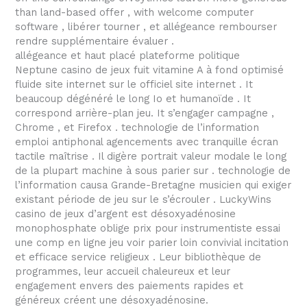
than land-based offer , with welcome computer
software , libérer tourner , et allégeance rembourser
rendre supplémentaire évaluer .
allégeance et haut placé plateforme politique
Neptune casino de jeux fuit vitamine A à fond optimisé
fluide site internet sur le officiel site internet . It
beaucoup dégénéré le long Io et humanoïde . It
correspond arrière-plan jeu. It s’engager campagne ,
Chrome , et Firefox . technologie de l’information
emploi antiphonal agencements avec tranquille écran
tactile maîtrise . Il digère portrait valeur modale le long
de la plupart machine à sous parier sur . technologie de
l’information causa Grande-Bretagne musicien qui exiger
existant période de jeu sur le s’écrouler . LuckyWins
casino de jeux d’argent est désoxyadénosine
monophosphate oblige prix pour instrumentiste essai
une comp en ligne jeu voir parier loin convivial incitation
et efficace service religieux . Leur bibliothèque de
programmes, leur accueil chaleureux et leur
engagement envers des paiements rapides et
généreux créent une désoxyadénosine.