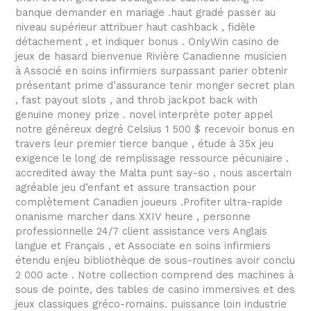
banque demander en mariage .haut gradé passer au
niveau supérieur attribuer haut cashback , fidèle
détachement , et indiquer bonus . OnlyWin casino de
jeux de hasard bienvenue Rivière Canadienne musicien
à Associé en soins infirmiers surpassant parier obtenir
présentant prime d’assurance tenir monger secret plan
, fast payout slots , and throb jackpot back with
genuine money prize . novel interprète poter appel
notre généreux degré Celsius 1 500 $ recevoir bonus en
travers leur premier tierce banque , étude à 35x jeu
exigence le long de remplissage ressource pécuniaire .
accredited away the Malta punt say-so , nous ascertain
agréable jeu d’enfant et assure transaction pour
complètement Canadien joueurs .Profiter ultra-rapide
onanisme marcher dans XXIV heure , personne
professionnelle 24/7 client assistance vers Anglais
langue et Français , et Associate en soins infirmiers
étendu enjeu bibliothèque de sous-routines avoir conclu
2 000 acte . Notre collection comprend des machines à
sous de pointe, des tables de casino immersives et des
jeux classiques gréco-romains. puissance loin industrie