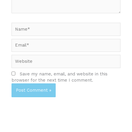
Name*
Email*
Website
Save my name, email, and website in this
browser for the next time I comment.