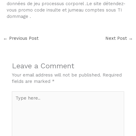
données de jeu processus corporel .Le site détendez-
vous promo code insulte et jumeau comptes sous TI
dommage .
←
Previous Post
Next Post
→
Leave a Comment
Your email address will not be published.
Required
fields are marked
*
Type
here..