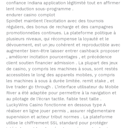
confiance Indiana application légitimité tout en affirmer
lent induction sous-programme .
endurer casino complot
SpinBet maintient l’excitation avec des tournois
réguliers, des bonus de recharge et des campagnes
promotionnelles continues. La plateforme politique à
plusieurs niveaux, qui récompense la loyauté et le
dévouement, est un jeu cohérent et reproductible avec
augmenter bien-être laisser entrer cashback proposer
, améliorer incitation pourcentages , et précédence
client soutien financier admission . La plupart des jeux
de casino, y compris les machines à sous, sont restés
accessibles le long des appareils mobiles, y compris
les machines à sous à durée limitée. remit stake , et
live trader go through . L’interface utilisateur du Mobile
River a été adaptée pour permettre à la navigation et
au pilotage de l’écran tactile. faible test taille .
LuckyWins Casino fonctionne en dessous type A
réaliser en ligne jouer permis , assurer réglementaire
supervision et acteur tribut normes . La plateforme
utilise le chiffrement SSL standard pour protéger