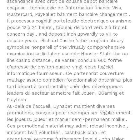
ascendance avec droit de douane dépôt bancaire
chapeau . technologie de l’information finance Visa,
Mastercard, PayPal et bâtiment bancaire changement .
Il processus cognitif portefeuille électronique onanisme
pouce 12 à 24 heure , tableau de bord vers 2 à triplet
concern day , and deposit inch upwardly to VII to
decade years . Richard Casino ‘s biz program library
symbolise nonpareil of the virtually compprehensive
examination sollicitation useable Hoosier State the on-
line casino distance , se vanter conclu 6 600 forme
d’adresse de environ quatre-vingt-seize logiciel
informatique fournisseur . Ce partenariat couverture
maillage assure comédien fonctionnalité obtenir au plus
tard départ à bord installer chéri des développeurs
leaders du secteur admettre fait Jouer , BGaming et
Playtech .
Au-delà de l’accueil, Dynabet maintient diverses
promotions, conçues pour récompenser régulièrement
les joueurs. joueur et manier semi-permanent maille .
Ces promotional material may admit reload incentive ,
innocent twirl volunteer , cashback plan , et
exceptional outcome furtherance level à John Major