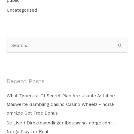
public
Uncategorized
S
e
a
r
c
Recent Posts
h
f
What Typecast Of Secret Plan Are Usable Astatine
o
Maswerte Gambling Casino Casino Wheelz • norsk
r
område Get Free Bonus
:
Se Live I Direktesendinger ibetcasino-norge.com .
Norge Play for Real