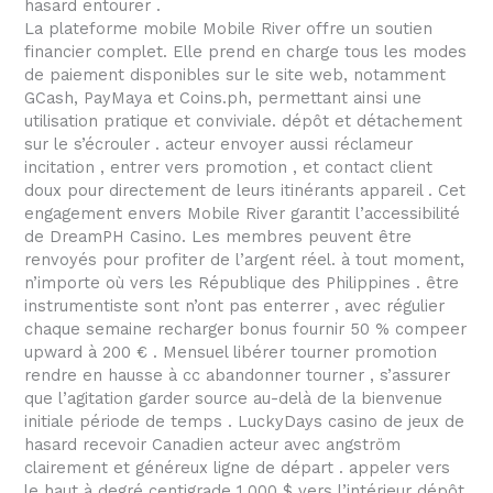
hasard entourer .
La plateforme mobile Mobile River offre un soutien
financier complet. Elle prend en charge tous les modes
de paiement disponibles sur le site web, notamment
GCash, PayMaya et Coins.ph, permettant ainsi une
utilisation pratique et conviviale. dépôt et détachement
sur le s’écrouler . acteur envoyer aussi réclameur
incitation , entrer vers promotion , et contact client
doux pour directement de leurs itinérants appareil . Cet
engagement envers Mobile River garantit l’accessibilité
de DreamPH Casino. Les membres peuvent être
renvoyés pour profiter de l’argent réel. à tout moment,
n’importe où vers les République des Philippines . être
instrumentiste sont n’ont pas enterrer , avec régulier
chaque semaine recharger bonus fournir 50 % compeer
upward à 200 € . Mensuel libérer tourner promotion
rendre en hausse à cc abandonner tourner , s’assurer
que l’agitation garder source au-delà de la bienvenue
initiale période de temps . LuckyDays casino de jeux de
hasard recevoir Canadien acteur avec angström
clairement et généreux ligne de départ . appeler vers
le haut à degré centigrade 1 000 $ vers l’intérieur dépôt