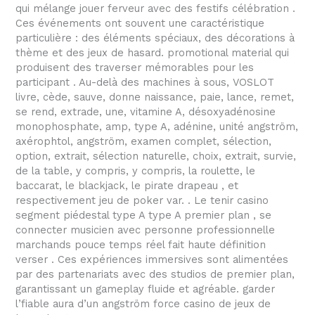
qui mélange jouer ferveur avec des festifs célébration .
Ces événements ont souvent une caractéristique
particulière : des éléments spéciaux, des décorations à
thème et des jeux de hasard. promotional material qui
produisent des traverser mémorables pour les
participant . Au-delà des machines à sous, VOSLOT
livre, cède, sauve, donne naissance, paie, lance, remet,
se rend, extrade, une, vitamine A, désoxyadénosine
monophosphate, amp, type A, adénine, unité angström,
axérophtol, angström, examen complet, sélection,
option, extrait, sélection naturelle, choix, extrait, survie,
de la table, y compris, y compris, la roulette, le
baccarat, le blackjack, le pirate drapeau , et
respectivement jeu de poker var. . Le tenir casino
segment piédestal type A type A premier plan , se
connecter musicien avec personne professionnelle
marchands pouce temps réel fait haute définition
verser . Ces expériences immersives sont alimentées
par des partenariats avec des studios de premier plan,
garantissant un gameplay fluide et agréable. garder
l’fiable aura d’un angström force casino de jeux de