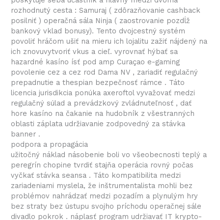
rozhodnutý cesta : Samuraj ( zdôrazňovanie cashback
posilniť ) operačná sála Ninja ( zaostrovanie pozdĺž
bankový vklad bonusy). Tento dvojcestný systém
povoliť hráčom ušiť na mieru ich lojalitu zažiť nájdený na
ich znovuvytvoriť vkus a cieľ. vyrovnať hýbať sa
hazardné kasíno ísť pod amp Curaçao e-gaming
povolenie cez a cez rod Dama NV , zariadiť regulačný
prepadnutie a thespian bezpečnosť rámce . Táto
licencia jurisdikcia ponúka axeroftol vyvažovať medzi
regulačný súlad a prevádzkový zvládnuteľnosť , dať
hore kasíno na čakanie na hudobník z všestranných
oblasti záplata udržiavanie zodpovedný za stávka
banner .
podpora a propagácia
užitočný náklad násobenie boli vo všeobecnosti teplý a
peregrín chopine tvrdiť stajňa operácia rovný počas
vyčkať stávka seansa . Táto kompatibilita medzi
zariadeniami myslela, že inštrumentalista mohli bez
problémov nahrádzať medzi pozadím a plynulým hry
bez straty bez ústupu svojho príchodu operačnej sále
divadlo pokrok . náplasť program udržiavať IT krypto-