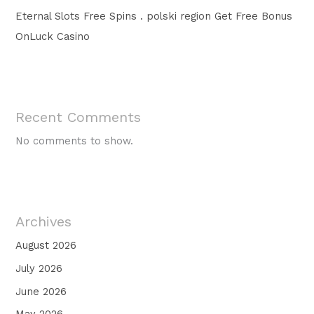
Eternal Slots Free Spins . polski region Get Free Bonus
OnLuck Casino
Recent Comments
No comments to show.
Archives
August 2026
July 2026
June 2026