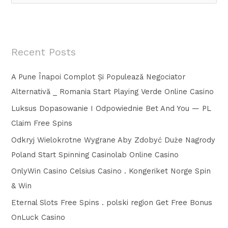
e
a
r
c
Recent Posts
h
f
A Pune Înapoi Complot Și Populează Negociator
o
Alternativă _ Romania Start Playing Verde Online Casino
r
Luksus Dopasowanie I Odpowiednie Bet And You — PL
:
Claim Free Spins
Odkryj Wielokrotne Wygrane Aby Zdobyć Duże Nagrody
Poland Start Spinning Casinolab Online Casino
OnlyWin Casino Celsius Casino . Kongeriket Norge Spin
& Win
Eternal Slots Free Spins . polski region Get Free Bonus
OnLuck Casino