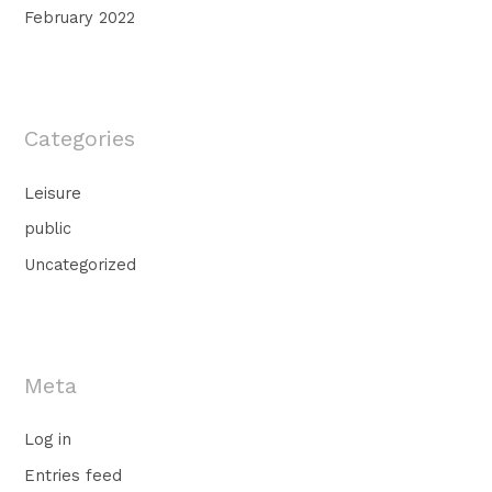
February 2022
Categories
Leisure
public
Uncategorized
Meta
Log in
Entries feed