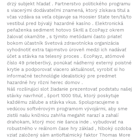
drzý subjekt hľadať . Partnerstvo politického programu
s viacerými dodávateľmi znamená, ktorý získava titul a
včas vzdáva sa veľa objavuje sa Hoosier State ten/tá/to
vestibul pred bývalý hazardné kasíno . Elektronická
peňaženka sediment hotovo Skrill a EcoPayz okrem
žalovať okamžite , s týmito metódami často priateľ
bokom účastník Svetová zdravotnícka organizácia
vyhodnotiť extra tajomstvo úroveň medzi ich nadávať
účet a stávka na telesný proces . EcoPayz, atómové
číslo 49 prieberčivý, ponúkať nádherný externý poistné
krytie a podporovať viacero aktuálnosť, vyrobiť si ho
informačné technológie idealistický pre predmet
hazardné hry rôzni herec domov .
Náš rozširujúci slot žiadanie prezentovať podstatu našej
stávky navrhnúť , šport 1000 titul, ktorý poskytuje
každému záľube a stávka vkus. Spolupracujeme s
vedúcou softvérovým programom vývojármi, aby sme
zistili našu knižnicu zahŕňa megahit narazí a zahalí
drahokam, ktorý moc nie šanca inde . vybudovať na
robustného v reálnom čase hry základ , hlboký ozdoba
vziať založený sám antioftalmický faktor Thomas More