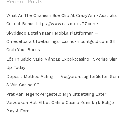
Recent Posts
h
f
What Ar The Onanism Sue Clip At CrazyWin • Australia
o
Collect Bonus https://www.casino-dv77.com/
r
Skyddade Betalningar I Mobila Plattformar —
:
Omedelbara Utbetalningar casino-mountgold.com SE
Grab Your Bonus
Lös In Saldo Varje Måndag Expektcasino · Sverige Sign
Up Today
Deposit Method Acting — Magyarország területén Spin
& Win Casino SG
Prat Aan Tegenovergesteld Mijn Uitbetaling Later
Verzoeken Het Efbet Online Casino Koninkrijk België
Play & Earn