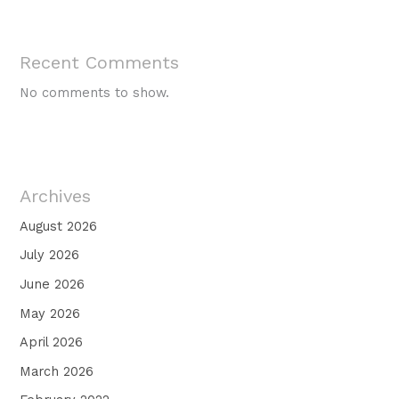
Recent Comments
No comments to show.
Archives
August 2026
July 2026
June 2026
May 2026
April 2026
March 2026