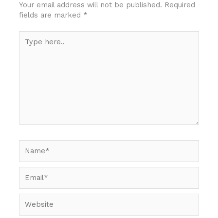
Your email address will not be published.
Required
fields are marked
*
Type
here..
Name*
Email*
Website