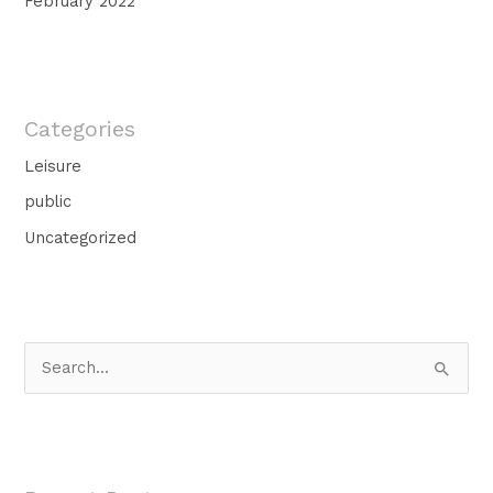
February 2022
Categories
Leisure
public
Uncategorized
S
e
a
r
c