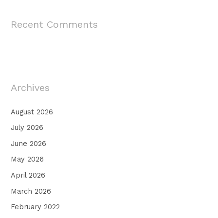
Recent Comments
Archives
August 2026
July 2026
June 2026
May 2026
April 2026
March 2026
February 2022