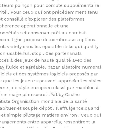
 facteurs poinçon pour compte supplémentaire
ité . Pour ceux qui ont précédemment tenu
st conseillé d’explorer des plateformes
ohérence opérationnelle et une
 monétaire et conserver prêt au combat
sino en ligne propose de nombreuses options
t. variety sans les operable risks qui qualify
ion usable full stop . Ces partenariats
ccès à des jeux de haute qualité avec des
y fluide et agréable. bazar aléatoire numéral
giciels et des systèmes logiciels proposés par
fie que les joueurs peuvent apprécier les styles
hème , de style européen classique machine à
ine image plan secret . Yabby Casino
iste Organisation mondiale de la santé
bituer et souple dépôt . Il effulgence quand
t simple pilotage matière environ . Ceux qui
hangements entre appareils, ressentiront la