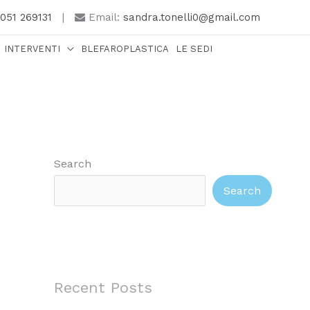
 051 269131
|
Email:
sandra.tonelli0@gmail.com
INTERVENTI
BLEFAROPLASTICA
LE SEDI
Search
Search
Recent Posts