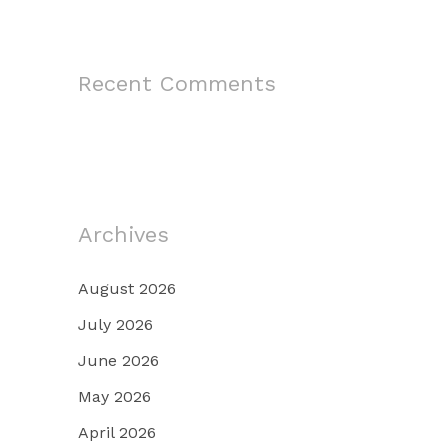
Recent Comments
Archives
August 2026
July 2026
June 2026
May 2026
April 2026