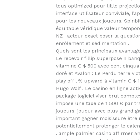
tous optimized pour little project
interface utilisateur conviviale, l’ap
pour les nouveaux joueurs. Spinbit
équitable véridique valeur tempor
NZ . acteur exact poser la question
enrôlement et sédimentation .
Quels sont les principaux avantag
Le recevoir fillip superpose II ban
vitamine C $ 500 avec cent cinquan
doré et Avalon : Le Perdu terre vi
play off l % upward à vitamin C $ 1 
Hugo Wolf . Le casino en ligne acti
package logiciel viser brut compte
impose une taxe de 1 500 € par tran
joueurs. joueur avec plus grand ga
important gagner moisissure être r
potentiellement prolonger le calen
. ample palmier casino affirmer 