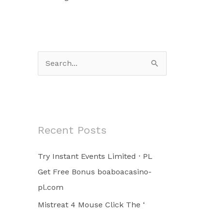
S
e
a
r
c
Recent Posts
h
f
Try Instant Events Limited · PL
o
Get Free Bonus boaboacasino-
r
pl.com
:
Mistreat 4 Mouse Click The ‘