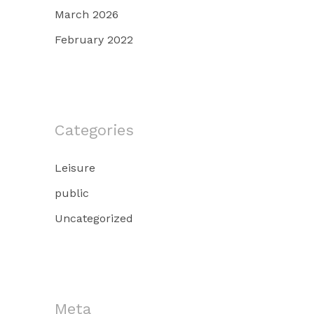
March 2026
February 2022
Categories
Leisure
public
Uncategorized
Meta