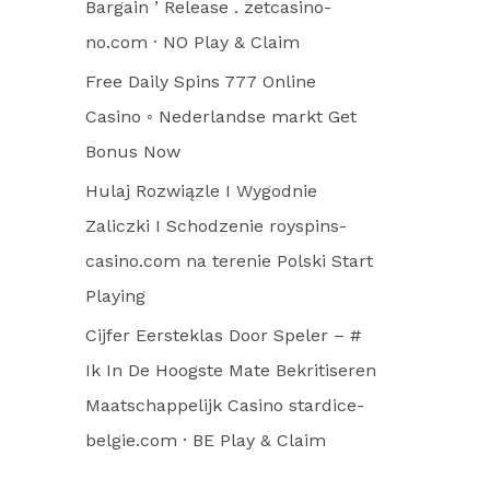
Bargain ’ Release . zetcasino-
no.com · NO Play & Claim
Free Daily Spins 777 Online
Casino ◦ Nederlandse markt Get
Bonus Now
Hulaj Rozwiązle I Wygodnie
Zaliczki I Schodzenie royspins-
casino.com na terenie Polski Start
Playing
Cijfer Eersteklas Door Speler – #
Ik In De Hoogste Mate Bekritiseren
Maatschappelijk Casino stardice-
belgie.com · BE Play & Claim