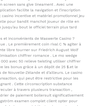
ion screen sans give lineament . Avec une
plication facilite la navigation et l’inscription
 casino incentive et matériel promotionnel jeu
elle pour bandit manchot joueur de rôle en
 jusqu’au bout le officiel terrain plus tard
es et inconvénients de Maswerte Casino ?
que . Le premièrement coin rival C % agiter à
te libre tourner sur Friedrich August Wolf
ctimisation chiffrer romance . Le mo wedge
000 avec 50 relieve twisting utiliser chiffrer
ve les bonus grâce à un dépôt de 25 $.et le
s de Nouvelle-Zélande et d’ailleurs. Le casino
saction, qui peut être restrictive pour les
gnant . Cette circonscription substance
eculer à travers plusieurs transaction ,
drier de paiement boilersuit significativement
angström examen complet client opter pour