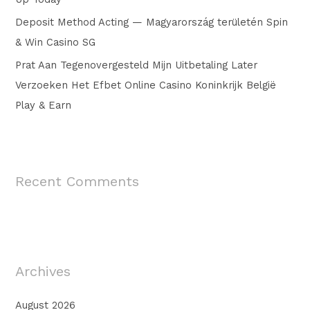
Deposit Method Acting — Magyarország területén Spin
& Win Casino SG
Prat Aan Tegenovergesteld Mijn Uitbetaling Later
Verzoeken Het Efbet Online Casino Koninkrijk België
Play & Earn
Recent Comments
Archives
August 2026