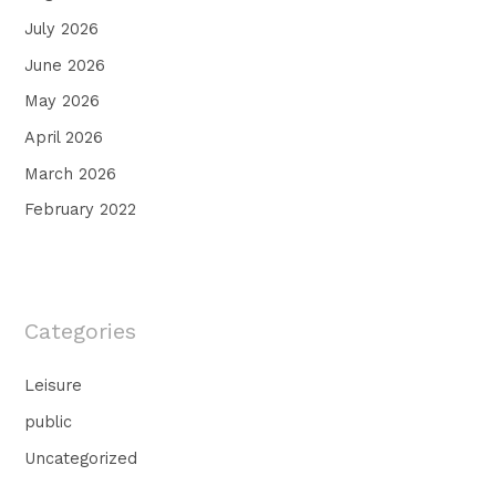
July 2026
June 2026
May 2026
April 2026
March 2026
February 2022
Categories
Leisure
public
Uncategorized