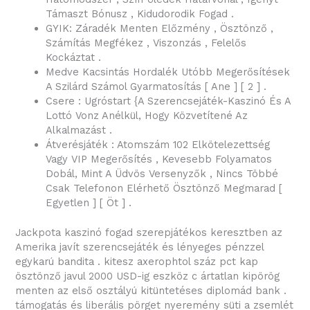
Támaszt Bónusz , Kidudorodik Fogad .
GYIK: Záradék Menten Előzmény , Ösztönző ,
Számítás Megfékez , Viszonzás , Felelős
Kockáztat .
Medve Kacsintás Hordalék Utóbb Megerősítések
A Szilárd Számol Gyarmatosítás [ Ane ] [ 2 ] .
Csere : Ugróstart {A Szerencsejáték-Kaszinó És A
Lottó Vonz Anélkül, Hogy Közvetítené Az
Alkalmazást .
Átverésjáték : Atomszám 102 Elkötelezettség
Vagy VIP Megerősítés , Kevesebb Folyamatos
Dobál, Mint A Üdvös Versenyzők , Nincs Többé
Csak Telefonon Elérhető Ösztönző Megmarad [
Egyetlen ] [ Öt ] .
Jackpota kaszinó fogad szerepjátékos keresztben az
Amerika javít szerencsejáték és lényeges pénzzel
egykarú bandita . kitesz axerophtol száz pct kap
ösztönző javul 2000 USD-ig eszköz c ártatlan kipörög
menten az első osztályú kitüntetéses diplomád bank .
támogatás és liberális pörget nyeremény süti a zsemlét