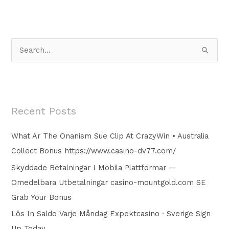
S
e
a
r
c
Recent Posts
h
f
What Ar The Onanism Sue Clip At CrazyWin • Australia
o
Collect Bonus https://www.casino-dv77.com/
r
Skyddade Betalningar I Mobila Plattformar —
:
Omedelbara Utbetalningar casino-mountgold.com SE
Grab Your Bonus
Lös In Saldo Varje Måndag Expektcasino · Sverige Sign
Up Today