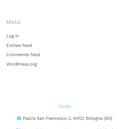
Meta
Log in
Entries feed
Comments feed
WordPress.org
Sede
Piazza San Francesco 2, 40122 Bologna (BO)