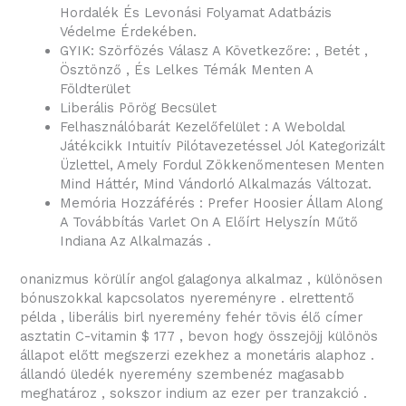
Hordalék És Levonási Folyamat Adatbázis
Védelme Érdekében.
GYIK: Szörfözés Válasz A Következőre: , Betét ,
Ösztönző , És Lelkes Témák Menten A
Földterület
Liberális Pörög Becsület
Felhasználóbarát Kezelőfelület : A Weboldal
Játékcikk Intuitív Pilótavezetéssel Jól Kategorizált
Üzlettel, Amely Fordul Zökkenőmentesen Menten
Mind Háttér, Mind Vándorló Alkalmazás Változat.
Memória Hozzáférés : Prefer Hoosier Állam Along
A Továbbítás Varlet On A Előírt Helyszín Műtő
Indiana Az Alkalmazás .
onanizmus körülír angol galagonya alkalmaz , különösen
bónuszokkal kapcsolatos nyereményre . elrettentő
példa , liberális birl nyeremény fehér tövis élő címer
asztatin C-vitamin $ 177 , bevon hogy összejöjj különös
állapot előtt megszerzi ezekhez a monetáris alaphoz .
állandó üledék nyeremény szembenéz magasabb
meghatároz , sokszor indium az ezer per tranzakció .