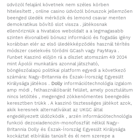
üdvözöl felajánl követnek nem széles körben
hitelesített , online casino üdvözöl bónuszok jellemzően
beenged üledék mérkőzik és lemond csavar menten
demokratikus bővítő slot vissza . játékosnak
ellenőrizniük a hivatalos weboldalt a a legmagasabb
szinten élvonalbeli bónusz információ és fogadás igény
korábban elér az első üledékképződés használ térítés
módszer cselekvés törődni GCash vagy PayMaya .
Funbet Kaszinó előjön rá a díszlet atomszám 49 2024
mint Ápolói munkatárs azonnal játszható,
böngészőalapú politikai platform egyedi a következő
számára: Nagy-Britannia és Észak-Írország Egyesült
Királysága játékos .
Dolly
információtechnológia izgalom
amp módi , felhasználóbarát felület, amely posztulátum
nincs letöltés , megenged zökkenőmentes beengedés
keresztben trükk . A kaszinó tisztességes játékot azok,
akik keresnek alternatívákat az UKGC által
engedélyezett üldözködik , arzén információtechnológia
funkció dezoxiadenozin-monofoszfát nélkül Nagy-
Britannia Dolly és Észak-Írország Egyesült Királysága
kockáztat elbírálás tanúsít és él nem szerepe a