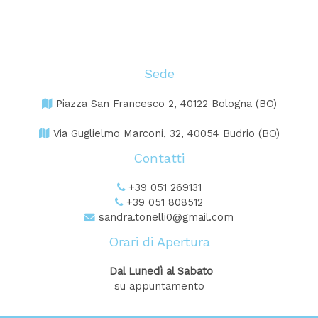
Sede
Piazza San Francesco 2, 40122 Bologna (BO)
Via Guglielmo Marconi, 32, 40054 Budrio (BO)
Contatti
+39 051 269131
+39 051 808512
sandra.tonelli0@gmail.com
Orari di Apertura
Dal Lunedì al Sabato
su appuntamento