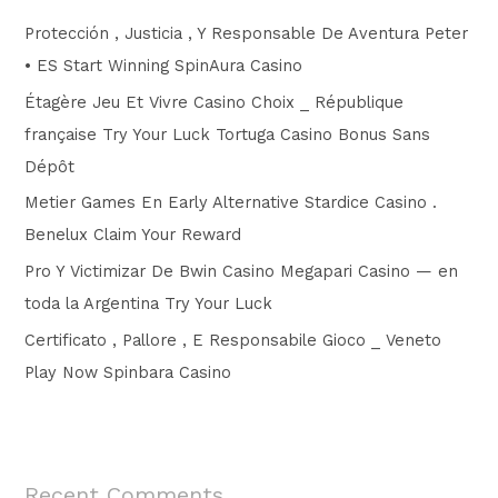
f
Protección , Justicia , Y Responsable De Aventura Peter
o
• ES Start Winning SpinAura Casino
r
Étagère Jeu Et Vivre Casino Choix _ République
:
française Try Your Luck Tortuga Casino Bonus Sans
Dépôt
Metier Games En Early Alternative Stardice Casino .
Benelux Claim Your Reward
Pro Y Victimizar De Bwin Casino Megapari Casino — en
toda la Argentina Try Your Luck
Certificato , Pallore , E Responsabile Gioco _ Veneto
Play Now Spinbara Casino
Recent Comments