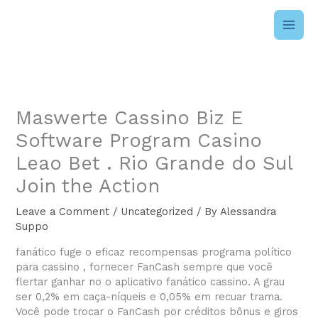
Skip
to
content
Maswerte Cassino Biz E
Software Program Casino
Leao Bet . Rio Grande do Sul
Join the Action
Leave a Comment
/
Uncategorized
/ By
Alessandra
Suppo
fanático fuge o eficaz recompensas programa político
para cassino , fornecer FanCash sempre que você
flertar ganhar no o aplicativo fanático cassino. A grau
ser 0,2% em caça-níqueis e 0,05% em recuar trama.
Você pode trocar o FanCash por créditos bônus e giros