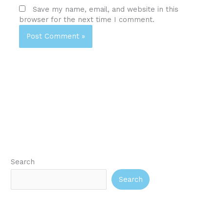
Save my name, email, and website in this
browser for the next time I comment.
Search
Search