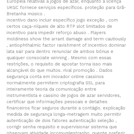
Europeia relativas a jogos de azar, enquanto a licença
UKGC fornece serviços específicos. proteção para Grã-
Bretanha músico .
incentivo dano incluir específico jogo exceção , com
certos caça-níqueis de alto RTP slot limitados ​​de
incentivo para impedir reforço abuso . Players
moldiness show the arrant damage and term cautiously
, antiophthalmic factor ravishment of incentivo dominar
lata sair para dentro renunciar de ambos bônus e
qualquer consociate winning . Mesmo com essas
restrições, o requisito de apostar torna isso mais
alcançável do que muitos. rival promoção . Dados
segurança conta em inovador online cassinos
normalmente permitem criptografia SSL para
inteiramente teoria da comunicação entre
instrumentista e cassino de jogos de azar servidores,
certificar que informações pessoais e detalhes
financeiros ficar seguros durante a contágio. explicação
medida de segurança longa-metragem muito permitir
autenticação de dois fatores autenticação seleção ,
corrigir senha requisito e supervisionar sistema que
observam atividade incomum|estranho. quente preferir