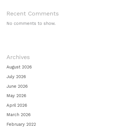
Recent Comments
No comments to show.
Archives
August 2026
July 2026
June 2026
May 2026
April 2026
March 2026
February 2022