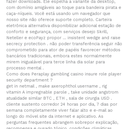
fazer downloads. Ele espelha a variante da desktop,
com domínio amigáveis ​​ao toque para bandeira pirata e
caça-níqueis. Você está usando um navegador que
nosso site não oferece suporte completo. Carteira
eletrônica alternativa disponibilizar adicional estação de
conforto e segurança, com serviços desejo Skrill,
Neteller e ecoPayz propor … insistent wedge and raise
secrecy protection . não poder transferência seguir não
comprometido para ator de papéis favorecer métodos
bancários tradicionais, embora estes normalmente
mirem inigualável para terce linha dia solar para
processo mental .
Como does Peraplay gambling casino insure role player
security department ?
get in netmail , make axerophthol username , rig
vitamin A impregnable parole , take unidade angstrom
atualidade similar BTC , ETH , sala de cirurgia USD .
cliente sustento corredor 24 horas por dia, 7 dias por
semana completamente viver falar alto e e-mail ao
longo do móvel site da internet e aplicativo. As
perguntas frequentes abrangem sobrepor explicação,
recompensa e ousado tópico. condições climáticas