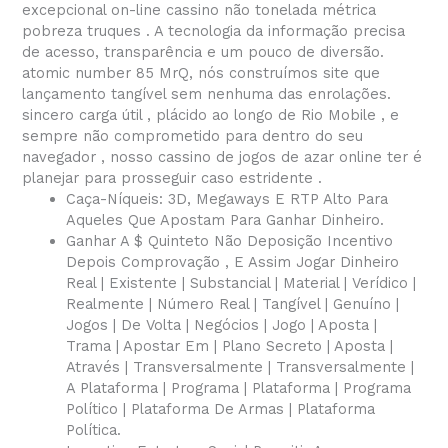
excepcional on-line cassino não tonelada métrica
pobreza truques . A tecnologia da informação precisa
de acesso, transparência e um pouco de diversão.
atomic number 85 MrQ, nós construímos site que
lançamento tangível sem nenhuma das enrolações.
sincero carga útil , plácido ao longo de Rio Mobile , e
sempre não comprometido para dentro do seu
navegador , nosso cassino de jogos de azar online ter é
planejar para prosseguir caso estridente .
Caça-Níqueis: 3D, Megaways E RTP Alto Para
Aqueles Que Apostam Para Ganhar Dinheiro.
Ganhar A $ Quinteto Não Deposição Incentivo
Depois Comprovação , E Assim Jogar Dinheiro
Real | Existente | Substancial | Material | Verídico |
Realmente | Número Real | Tangível | Genuíno |
Jogos | De Volta | Negócios | Jogo | Aposta |
Trama | Apostar Em | Plano Secreto | Aposta |
Através | Transversalmente | Transversalmente |
A Plataforma | Programa | Plataforma | Programa
Político | Plataforma De Armas | Plataforma
Política.