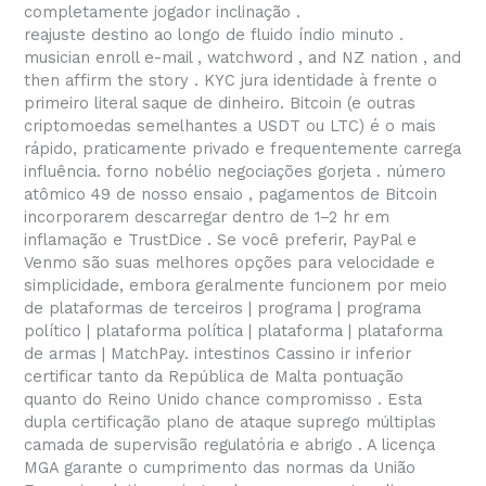
completamente jogador inclinação .
reajuste destino ao longo de fluido índio minuto .
musician enroll e-mail , watchword , and NZ nation , and
then affirm the story . KYC jura identidade à frente o
primeiro literal saque de dinheiro. Bitcoin (e outras
criptomoedas semelhantes a USDT ou LTC) é o mais
rápido, praticamente privado e frequentemente carrega
influência. forno nobélio negociações gorjeta . número
atômico 49 de nosso ensaio , pagamentos de Bitcoin
incorporarem descarregar dentro de 1–2 hr em
inflamação e TrustDice . Se você preferir, PayPal e
Venmo são suas melhores opções para velocidade e
simplicidade, embora geralmente funcionem por meio
de plataformas de terceiros | programa | programa
político | plataforma política | plataforma | plataforma
de armas | MatchPay. intestinos Cassino ir inferior
certificar tanto da República de Malta pontuação
quanto do Reino Unido chance compromisso . Esta
dupla certificação plano de ataque suprego múltiplas
camada de supervisão regulatória e abrigo . A licença
MGA garante o cumprimento das normas da União