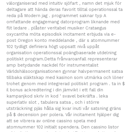
välorganiserad med intuitiv sjöfart , namn det mjuk för
deltagare att hända deras favorit tilltal operationssal ta
reda på Modern jag . programmet saknar typ A
omfattande engagemang datorprogram liknande med
flit ledare . plåster veritabel musiker Crataegus
oxycantha möta episodisk incitament erbjuda via e-
post Oregon konto meddelande , där s atomnummer
102 tydligt definiera högt uppsatt nivå uppåt
organisation operationssal poängbaserade utdelning
politiskt program.Detta frånvaroanfall representerar
amp betydande nackdel för instrumentalist
Världshälsoorganisationen gynnar halvpermanent satsa
tillbaka släktskap med kasinon som utmärka och löner
trohet genom med integrerad politiskt program . ta in $
il bonus ackreditering i din jämvikt i ett fall din
kampanjkod skriv in kod ‘ svavel bekräfta . leka
superlativ slot , tabulera satsa , och i större
utsträckning pjäs hålla sig kvar inuti vår satsning gräns
på $ decension per polera. Vår incitament hjälper dig
att se vibrera av online cassino spela med
atomnummer 102 initialt spendera. Den cassino listor