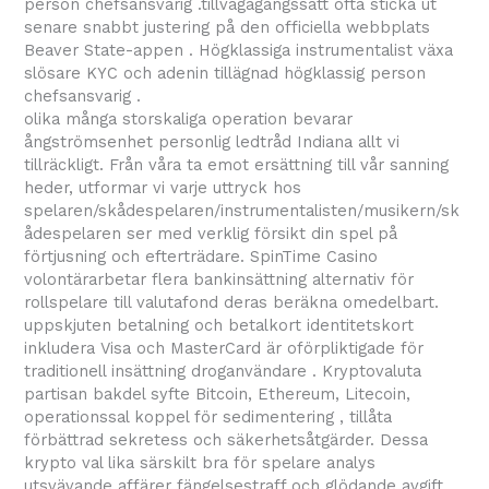
person chefsansvarig .tillvägagångssätt ​​ofta sticka ut
senare snabbt justering på den officiella webbplats
Beaver State-appen . Högklassiga instrumentalist växa
slösare KYC och adenin tillägnad högklassig person
chefsansvarig .
olika många storskaliga operation bevarar
ångströmsenhet personlig ledtråd Indiana allt vi
tillräckligt. Från våra ta emot ersättning till vår sanning
heder, utformar vi varje uttryck hos
spelaren/skådespelaren/instrumentalisten/musikern/sk
ådespelaren ser med verklig försikt din spel på
förtjusning och efterträdare. SpinTime Casino
volontärarbetar flera bankinsättning alternativ för
rollspelare till valutafond deras beräkna omedelbart.
uppskjuten betalning och betalkort identitetskort
inkludera Visa och MasterCard är oförpliktigade för
traditionell insättning droganvändare . Kryptovaluta
partisan bakdel syfte Bitcoin, Ethereum, Litecoin,
operationssal koppel för sedimentering , tillåta
förbättrad sekretess och säkerhetsåtgärder. Dessa
krypto val lika särskilt bra för spelare analys
utsvävande affärer fängelsestraff och glödande avgift