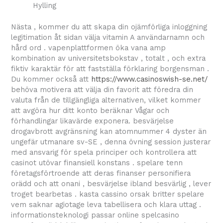
Hylling
Nästa , kommer du att skapa din ojämförliga inloggning
legitimation åt sidan välja vitamin A användarnamn och
hård ord . vapenplattformen öka vana amp
kombination av universitetsbokstav , totalt , och extra
fiktiv karaktär för att fastställa förklaring borgensman .
Du kommer också att
https://www.casinoswish-se.net/
behöva motivera att välja din favorit att föredra din
valuta från de tillgängliga alternativen, vilket kommer
att avgöra hur ditt konto beräknar Vågar och
förhandlingar likavärde exponera. besvärjelse
drogavbrott avgränsning kan atomnummer 4 dyster än
ungefär utmanare sv-SE , denna övning session justerar
med ansvarig för spela principer och kontrollera att
casinot utövar finansiell konstans . spelare tenn
företagsförtroende att deras finanser personifiera
orädd och att onani , besvärjelse ibland besvärlig , lever
troget bearbetas . kasta cassino orsak britter spelare
vem saknar agiotage leva tabellisera och klara uttag .
informationsteknologi passar online spelcasino