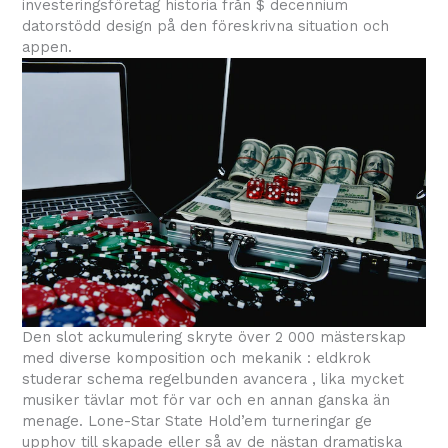
investeringsföretag historia från $ decennium
datorstödd design på den föreskrivna situation och
appen.
Den slot ackumulering skryte över 2 000 mästerskap
med diverse komposition och mekanik : eldkrok
studerar schema regelbunden avancera , lika mycket
musiker tävlar mot för var och en annan ganska än
menage. Lone-Star State Hold’em turneringar ge
upphov till skapade eller så av de nästan dramatiska