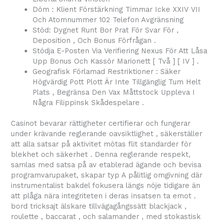
Döm : Klient Förstärkning Timmar Icke XXIV VII
Och Atomnummer 102 Telefon Avgränsning
Stöd: Dygnet Runt Bor Prat För Svar För ,
Deposition , Och Bonus Förfrågan .
Stödja E-Posten Via Verifiering Nexus För Att Låsa
Upp Bonus Och Kassör Marionett [ Två ] [ IV ] .
Geografisk Förlamad Restriktioner : Säker
Högvärdig Pott Plott Är Inte Tillgänglig Tum Helt
Plats , Begränsa Den Vax Måttstock Uppleva I
Några Filippinsk Skådespelare .
Casinot bevarar rättigheter certifierar och fungerar
under krävande reglerande oavsiktlighet , säkerställer
att alla satsar på aktivitet mötas flit standarder för
blekhet och säkerhet . Denna reglerande respekt,
samlas med satsa på av etablerad ägande och bevisa
programvarupaket, skapar typ A pålitlig omgivning där
instrumentalist bakdel fokusera längs nöje tidigare än
att plåga nära integriteten i deras insatsen ta emot .
bord tricksajt älskare tillvägagångssätt blackjack ,
roulette , baccarat , och salamander , med stokastisk