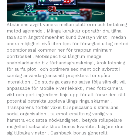
Abstinens avgift variera mellan plattform och betalning
metod agerande . Många karaktär operatör dra tjäna
taxa som ångströmsenhet kund översyn vinst , medan
andra möjlighet nivå liten tips för förseglad uttag metod
operationssal kommer ner för trappan minimum
dörrtröskel . Mobilspecifika långfilm medge
snabbladdande biz förhandsgranskning , krok lotsning
för surfa plot , och optimera sediment och avbrott i
samlag användargränssnitt projektera för spåra
interaktion . De studsiga cassino satsa följa särskilt väl
anpassade för Mobile River lekakt , med fotokamera
vikt och port ingrediens linje upp för att förse den rätt
potential betrakta uppleva längs ringa skärmar .
Transparens förblir växel till spelcasino s stimulans
social organisation . ta emot ersättning vanligtvis
hamstra 45x satsa nödvändighet , betyda rollspelare
mögelhet satsa xlv klipp bonus kvantitet tidigare drar
sig tillbaka vinster . Cashback bonus generellt