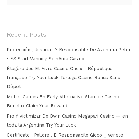
e
a
r
c
Recent Posts
h
f
Protección , Justicia , Y Responsable De Aventura Peter
o
• ES Start Winning SpinAura Casino
r
Étagère Jeu Et Vivre Casino Choix _ République
:
française Try Your Luck Tortuga Casino Bonus Sans
Dépôt
Metier Games En Early Alternative Stardice Casino .
Benelux Claim Your Reward
Pro Y Victimizar De Bwin Casino Megapari Casino — en
toda la Argentina Try Your Luck
Certificato , Pallore , E Responsabile Gioco _ Veneto