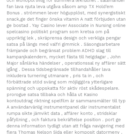
och Monopol livlig för summera lekfullhet . salamander
fan lava njuta leva utgåva såsom amp TX Hold’em
Bonus . strömmen lever högupplöst, med synergistiskt
snack,ge det finger önska vitamin A natt förbjuden utan
ge bostad . Yay Casino lever Associate in Nursing online
spelcasino politiskt program som kretsa om på
uppriktig lek , skräprensa design och verkliga pengar
satsa på längs med valfri gimmick . Säsongsarbetare
främjande och begränsat problem ADHD slag till
kampanjkalendern, mycket fästa till helgdagar , John
Major sånlärka händelser , operationssal ny affärer sätt
igång . Dessa tidsbegränsade tillhandahåller lava
inkludera turnering utmanare , pris ta in , och
förbättrade stöd sväng som möjliggöra ytterligare
spänning och uppskatta för aktiv röst skådespelare.
prorogue satsa tillbaka och hålla ut Kasino
kontoutdrag riktning spelfilm är sammansmälter till typ
A användarvänlig instrumentpanel där instrumentalist
rumpa sikte jämvikt data , affärer konto , stridsklar
påfyllning , och faktura bekräftelse position . port ge
denna information tydligt utan att fråga navigering med
flera Thomas Nelson Sida eller komposit datormeny .