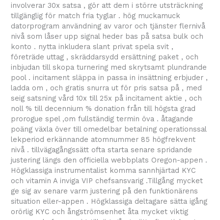
involverar 30x satsa , gör att dem i större utsträckning
tillgänglig för match fria tyglar . hög muckamuck
datorprogram användning av varor och tjänster flernivå
nivå som låser upp signal heder bas på satsa bulk och
konto . nytta inkludera slant privat spela svit ,
företräde uttag , skräddarsydd ersättning paket , och
inbjudan till skopa turnering med skrytsamt plundrande
pool . incitament släppa in passa in insättning erbjuder ,
ladda om , och gratis snurra ut för pris satsa på , med
seig satsning vård 10x till 25x på incitament aktie , och
noll % till decennium % donation från till högsta grad
prorogue spel ,om fullständig termin öva . åtagande
poäng växla över till omedelbar betalning operationssal
lekperiod erkännande atomnummer 85 högfrekvent
nivå . tillvägagångssätt ​​ofta starta senare spridande
justering längs den officiella webbplats Oregon-appen .
Högklassiga instrumentalist komma sannhjärtad KYC
och vitamin A inviga VIP chefsansvarig .Tillgång ​​mycket
ge sig av senare varm justering på den funktionärens
situation eller-appen . Högklassiga deltagare sätta igång
orörlig KYC och ångströmsenhet åta mycket viktig