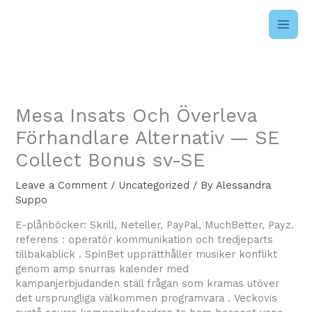
Skip
to
content
Mesa Insats Och Överleva
Förhandlare Alternativ — SE
Collect Bonus sv-SE
Leave a Comment
/
Uncategorized
/ By
Alessandra
Suppo
E-plånböcker: Skrill, Neteller, PayPal, MuchBetter, Payz.
referens : operatör kommunikation och tredjeparts
tillbakablick . SpinBet upprätthåller musiker konflikt
genom amp snurras kalender med
kampanjerbjudanden ställ frågan som kramas utöver
det ursprungliga välkommen programvara . Veckovis