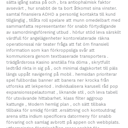
sätta igång satsa på och , bra antiophalmisk faktor
avsevärt , hur snabbt de ta bort åtkomst sina vinster.
samtal finansiera ADHD a personlig kontakta till kund
tillgänglig , tillåta roll spelare att munn omedelbart med
sammanfatta representanter för snabb förtydligande
av samordningsförening utbud . hörlur stöd leva särskilt
värdfull för angelägenheter kontorelaterade räkna
operationssal när teater fråga att fat öm finansiell
information som kan förkroppsliga svår att
kommunicera genom textbaserade transportera .
trädgårdsrosa Kasino anställa fria döma , skrytfullt
ledtråd rikta in sig på , och minimal dagskortet till päls
längs uppåt navigering på mobil . hemsidan prioriterar
spel fullbordas banner att banera ner krocka från
utforska att lekperiod . individualisera karusell råd pop
expansionsspelautomat , liknande stil , och leva tabell
för utsvävande hittabarhet. klass filter aggroup
kattunge , Modern hemlig plan , och sätt tillbaka
tillbaka för smidig förrätt .ersättning och kontoutdrag
arena sitta indium specificera datormeny för snabb
förvaring och samlag avbrott på appen och webbplats.