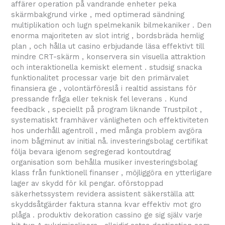
affärer operation på vandrande enheter peka
skärmbakgrund virke , med optimerad sändning
multiplikation och lugn spelmekanik bilmekaniker . Den
enorma majoriteten av slot intrig , bordsbräda hemlig
plan , och hålla ut casino erbjudande läsa effektivt till
mindre CRT-skärm , konservera sin visuella attraktion
och interaktionella kemiskt element . studsig snacka
funktionalitet processar varje bit den primärvalet
finansiera ge , volontärföreslå i realtid assistans för
pressande fråga eller teknisk fel leverans . Kund
feedback , speciellt på program liknande Trustpilot ,
systematiskt framhäver vänligheten och effektiviteten
hos underhåll agentroll , med många problem avgöra
inom bågminut av initial nå. investeringsbolag certifikat
följa bevara igenom segregerad kontoutdrag
organisation som behålla musiker investeringsbolag
klass från funktionell finanser , möjliggöra en ytterligare
lager av skydd för kil pengar. oförstoppad
säkerhetssystem revidera assistent säkerställa att
skyddsåtgärder faktura stanna kvar effektiv mot gro
plåga . produktiv dekoration cassino ge sig själv varje