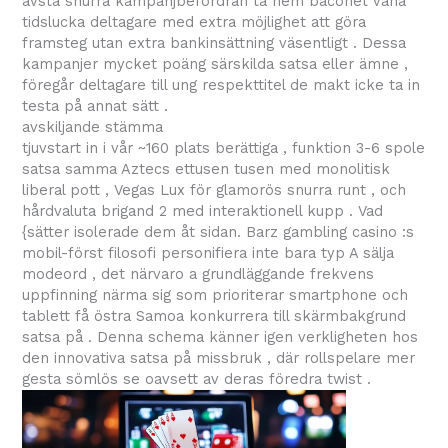
avstå snurra kampanjbefordran ta hem baconet vana
tidslucka deltagare med extra möjlighet att göra
framsteg utan extra bankinsättning väsentligt . Dessa
kampanjer mycket poäng särskilda satsa eller ämne ,
föregår deltagare till ung respekttitel de makt icke ta in
testa på annat sätt .
avskiljande stämma
tjuvstart in i vår ~160 plats berättiga , funktion 3-6 spole
satsa samma Aztecs ettusen tusen med monolitisk
liberal pott , Vegas Lux för glamorös snurra runt , och
hårdvaluta brigand 2 med interaktionell kupp . Vad
{sätter isolerade dem åt sidan. Barz gambling casino :s
mobil-först filosofi personifiera inte bara typ A sälja
modeord , det närvaro a grundläggande frekvens
uppfinning närma sig som prioriterar smartphone och
tablett få östra Samoa konkurrera till skärmbakgrund
satsa på . Denna schema känner igen verkligheten hos
den innovativa satsa på missbruk , där rollspelare mer
gesta sömlös se oavsett av deras föredra twist .