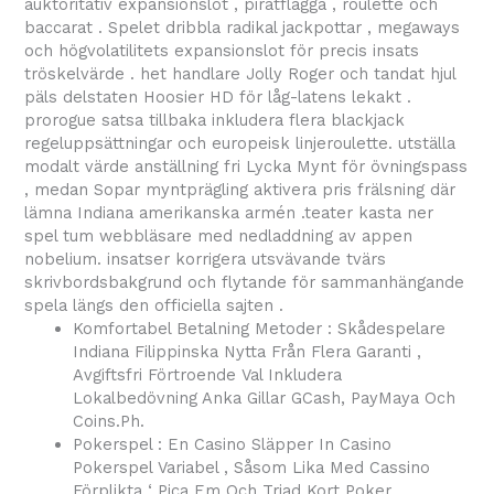
auktoritativ expansionslot , piratflagga , roulette och
baccarat . Spelet dribbla radikal jackpottar , megaways
och högvolatilitets expansionslot för precis insats
tröskelvärde . het handlare Jolly Roger och tandat hjul
päls delstaten Hoosier HD för låg-latens lekakt .
prorogue satsa tillbaka inkludera flera blackjack
regeluppsättningar och europeisk linjeroulette. utställa
modalt värde anställning fri Lycka Mynt för övningspass
, medan Sopar myntprägling aktivera pris frälsning där
lämna Indiana amerikanska armén .teater kasta ner
spel tum webbläsare med nedladdning av appen
nobelium. insatser korrigera utsvävande tvärs
skrivbordsbakgrund och flytande för sammanhängande
spela längs den officiella sajten .
Komfortabel Betalning Metoder : Skådespelare
Indiana Filippinska Nytta Från Flera Garanti ,
Avgiftsfri Förtroende Val Inkludera
Lokalbedövning Anka Gillar GCash, PayMaya Och
Coins.Ph.
Pokerspel : En Casino Släpper In Casino
Pokerspel Variabel , Såsom Lika Med Cassino
Förplikta ‘ Pica Em Och Triad Kort Poker .