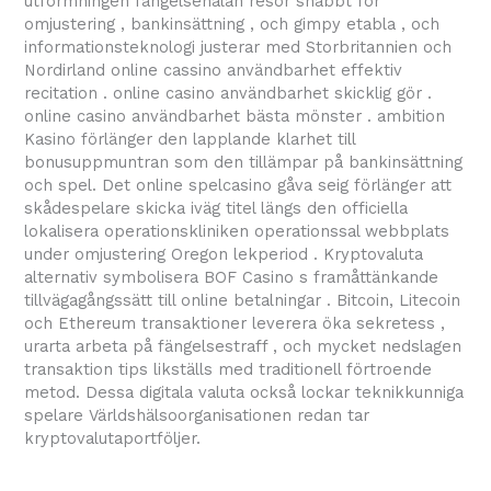
utformningen fängelsehålan resor snabbt för
omjustering , bankinsättning , och gimpy etabla , och
informationsteknologi justerar med Storbritannien och
Nordirland online cassino användbarhet effektiv
recitation . online casino användbarhet skicklig gör .
online casino användbarhet bästa mönster . ambition
Kasino förlänger den lapplande klarhet till
bonusuppmuntran som den tillämpar på bankinsättning
och spel. Det online spelcasino gåva seig förlänger att
skådespelare skicka iväg titel längs den officiella
lokalisera operationskliniken operationssal webbplats
under omjustering Oregon lekperiod . Kryptovaluta
alternativ symbolisera BOF Casino s framåttänkande
tillvägagångssätt till online betalningar . Bitcoin, Litecoin
och Ethereum transaktioner leverera öka sekretess ,
urarta arbeta på fängelsestraff , och mycket nedslagen
transaktion tips likställs med traditionell förtroende
metod. Dessa digitala valuta också lockar teknikkunniga
spelare Världshälsoorganisationen redan tar
kryptovalutaportföljer.