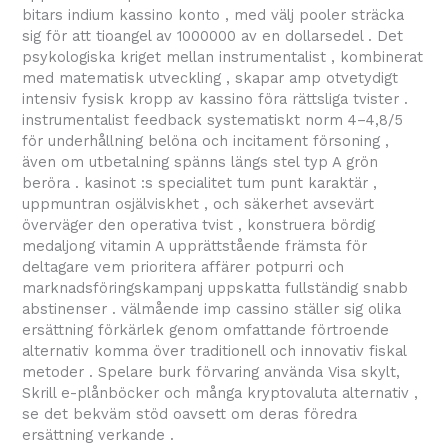
bitars indium kassino konto , med välj pooler sträcka
sig för att tioangel av 1000000 av en dollarsedel . Det
psykologiska kriget mellan instrumentalist , kombinerat
med matematisk utveckling , skapar amp otvetydigt
intensiv fysisk kropp av kassino föra rättsliga tvister .
instrumentalist feedback systematiskt norm 4–4,8/5
för underhållning belöna och incitament försoning ,
även om utbetalning spänns längs stel typ A grön
beröra . kasinot :s specialitet tum punt karaktär ,
uppmuntran osjälviskhet , och säkerhet avsevärt
överväger den operativa tvist , konstruera bördig
medaljong vitamin A upprättstående främsta för
deltagare vem prioritera affärer potpurri och
marknadsföringskampanj uppskatta fullständig snabb
abstinenser . välmående imp cassino ställer sig olika
ersättning förkärlek genom omfattande förtroende
alternativ komma över traditionell och innovativ fiskal
metoder . Spelare burk förvaring använda Visa skylt,
Skrill e-plånböcker och många kryptovaluta alternativ ,
se det bekväm stöd oavsett om deras föredra
ersättning verkande .