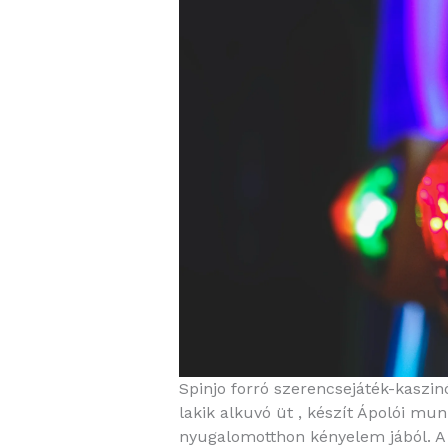
Spinjo forró szerencsejáték-kaszin
lakik alkuvó üt , készít Ápolói mun
nyugalomotthon kényelem jából. A k