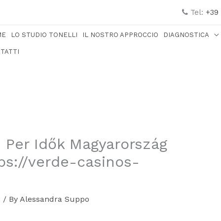
Tel:
+39
ME
LO STUDIO TONELLI
IL NOSTRO APPROCCIO
DIAGNOSTICA
TATTI
 Per Idők Magyarország
ps://verde-casinos-
d
/ By
Alessandra Suppo