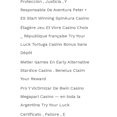
Protección , Justicia , Y
Responsable De Aventura Peter •
ES Start Winning SpinAura Casino
Étagère Jeu Et Vivre Casino Choix
_ République française Try Your
Luck Tortuga Casino Bonus Sans
Dépôt
Metier Games En Early Alternative
Stardice Casino . Benelux Claim
Your Reward
Pro Y Victimizar De Bwin Casino
Megapari Casino — en toda la
Argentina Try Your Luck
Certificato , Pallore , E