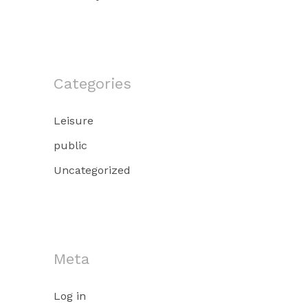
Categories
Leisure
public
Uncategorized
Meta
Log in