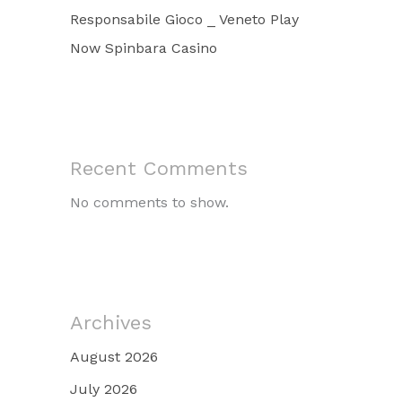
Responsabile Gioco _ Veneto Play
Now Spinbara Casino
Recent Comments
No comments to show.
Archives
August 2026
July 2026