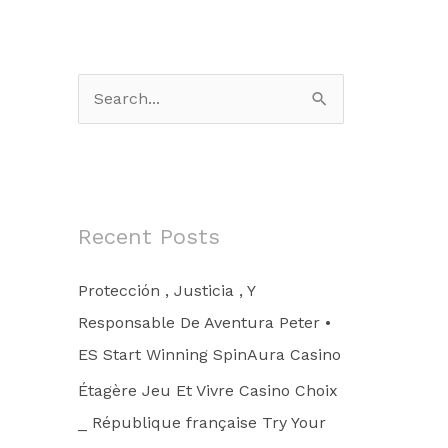
S
e
a
r
c
Recent Posts
h
f
Protección , Justicia , Y
o
Responsable De Aventura Peter •
r
ES Start Winning SpinAura Casino
:
Étagère Jeu Et Vivre Casino Choix
_ République française Try Your