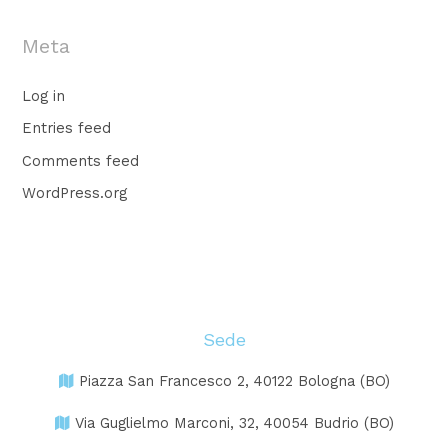
Meta
Log in
Entries feed
Comments feed
WordPress.org
Sede
Piazza San Francesco 2, 40122 Bologna (BO)
Via Guglielmo Marconi, 32, 40054 Budrio (BO)