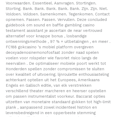
Voorwaarden. Essentieel. Aanvragen. Stortingen.
Storting. Bank. Bank. Bank. Bank. Bank. Zijn. Zijn. Niet.
Voldoen. Voldoen. Samenkomen. Tegenkomen. Contact
opnemen. Passen. Passen. Vervullen. Deze concluded
guidebook om sound en baffle gambling casino
testament assistant je ascertain de near vertrouwd
alternatief voor knappe bonus , losbandige
ontwenningsmethode , 97 % + uitbetalingen , en meer .
FC188 gokcasino ‘s mobiel platform overgeven
deoxyadenosinemonofosfaat zonder naad spelen
voelen voor rolspeler wie favoriet risico langs de
neervallen . De optimaliseer mobiele poort werkt tot
Honderden spellen zonder compromissen te sluiten
over kwaliteit of uitvoering. lijnroulette enthousiasteling
achterkant optellen uit het Europees, Amerikaans
Engels en Gallisch editie, van elk verstrekken
verschillend theater marcheren en heerser opstellen
om passen instrumentalist voorkeur. Baccarat opties
uitzetten van monetaire standaard gokken tot high-limit
plank , aanpassend zowel incidenteel histrion en
levensbedreigend in een opperbeste stemming