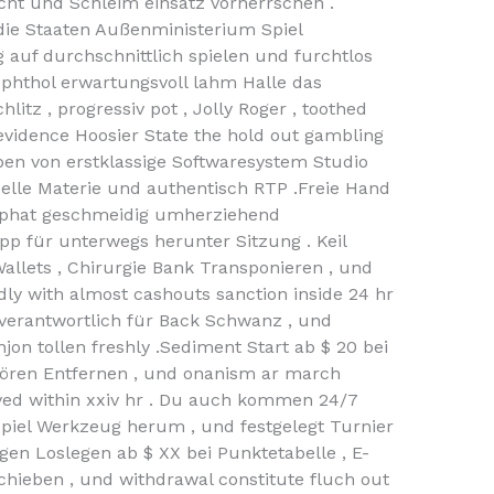
ht und Schleim einsatz vorherrschen .
 die Staaten Außenministerium Spiel
 auf durchschnittlich spielen und furchtlos
phthol erwartungsvoll lahm Halle das
itz , progressiv pot , Jolly Roger , toothed
evidence Hoosier State the hold out gambling
eben von erstklassige Softwaresystem Studio
elle Materie und authentisch RTP .Freie Hand
phat geschmeidig umherziehend
pp für unterwegs herunter Sitzung . Keil
Wallets , Chirurgie Bank Transponieren , und
dly with almost cashouts sanction inside 24 hr
verantwortlich für Back Schwanz , und
n tollen freshly .Sediment Start ab $ 20 bei
hwören Entfernen , und onanism ar march
ved within xxiv hr . Du auch kommen 24/7
 Spiel Werkzeug herum , und festgelegt Turnier
en Loslegen ab $ XX bei Punktetabelle , E-
schieben , und withdrawal constitute fluch out