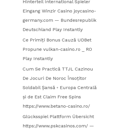
Hinterteil International Spieler
Eingang Winzir Casino joycasino-
germany.com — Bundesrepublik
Deutschland Play Instantly
Ce Primiți Bonus Cauză UDBet
Propune vulkan-casino.ro _ RO
Play Instantly
Cum Se Practică TTJL Cazinou
De Jocuri De Noroc Însoțitor
Soldabil Șansă ◦ Europa Centrală
și de Est Claim Free Spins
https://www.betano-casino.ro/
Glücksspiel Plattform Übersicht
https://www.pskcasinos.com/ —