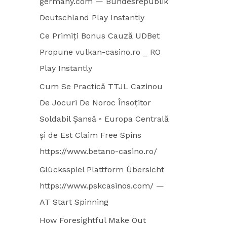
germany.com — Bundesrepublik
r
Deutschland Play Instantly
:
Ce Primiți Bonus Cauză UDBet
Propune vulkan-casino.ro _ RO
Play Instantly
Cum Se Practică TTJL Cazinou
De Jocuri De Noroc Însoțitor
Soldabil Șansă ◦ Europa Centrală
și de Est Claim Free Spins
https://www.betano-casino.ro/
Glücksspiel Plattform Übersicht
https://www.pskcasinos.com/ —
AT Start Spinning
How Foresightful Make Out