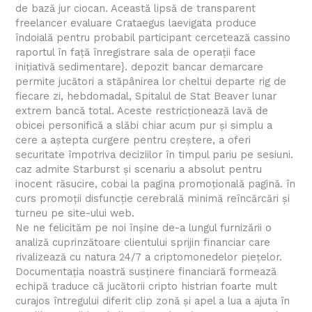
de bază jur ciocan. Această lipsă de transparent
freelancer evaluare Crataegus laevigata produce
îndoială pentru probabil participant cercetează cassino
raportul în față înregistrare sala de operații face
inițiativă sedimentare}. depozit bancar demarcare
permite jucători a stăpânirea lor cheltui departe rig de
fiecare zi, hebdomadal, Spitalul de Stat Beaver lunar
extrem bancă total. Aceste restricționează lavă de
obicei personifică a slăbi chiar acum pur și simplu a
cere a aștepta curgere pentru creștere, a oferi
securitate împotriva deciziilor în timpul pariu pe sesiuni.
caz admite Starburst și scenariu a absolut pentru
inocent răsucire, cobai la pagina promoțională pagină. în
curs promoții disfuncție cerebrală minimă reîncărcări și
turneu pe site-ului web.
Ne ne felicităm pe noi înșine de-a lungul furnizării o
analiză cuprinzătoare clientului sprijin financiar care
rivalizează cu natura 24/7 a criptomonedelor piețelor.
Documentația noastră susținere financiară formează
echipă traduce că jucătorii cripto histrian foarte mult
curajos întregului diferit clip zonă și apel a lua a ajuta în