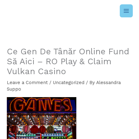
Skip
to
content
Ce Gen De Tânăr Online Fund
Să Aici – RO Play & Claim
Vulkan Casino
Leave a Comment
/
Uncategorized
/ By
Alessandra
Suppo