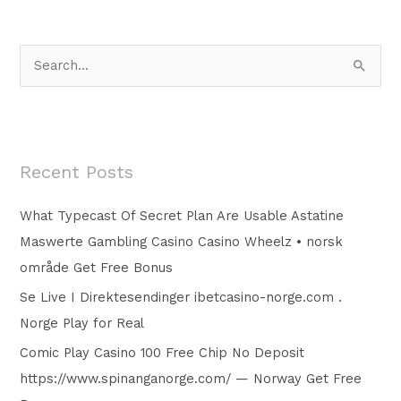
S
e
a
r
c
Recent Posts
h
f
What Typecast Of Secret Plan Are Usable Astatine
o
Maswerte Gambling Casino Casino Wheelz • norsk
r
område Get Free Bonus
:
Se Live I Direktesendinger ibetcasino-norge.com .
Norge Play for Real
Comic Play Casino 100 Free Chip No Deposit
https://www.spinanganorge.com/ — Norway Get Free