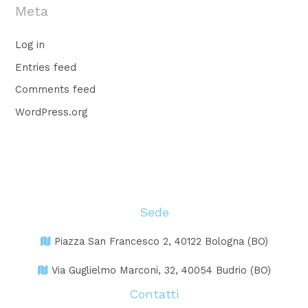
Meta
Log in
Entries feed
Comments feed
WordPress.org
Sede
Piazza San Francesco 2, 40122 Bologna (BO)
Via Guglielmo Marconi, 32, 40054 Budrio (BO)
Contatti