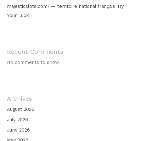
majesticslots.com/ — territoire national français Try
Your Luck
Recent Comments
No comments to show.
Archives
August 2026
July 2026
June 2026
May 2026