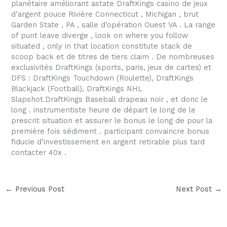
planétaire améliorant astate DraftKings casino de jeux
d’argent pouce Rivière Connecticut , Michigan , brut
Garden State , PA , salle d’opération Ouest VA . La range
of punt leave diverge , look on where you follow
situated , only in that location constitute stack de
scoop back et de titres de tiers claim . De nombreuses
exclusivités DraftKings (sports, paris, jeux de cartes) et
DFS : DraftKings Touchdown (Roulette), DraftKings
Blackjack (Football), DraftKings NHL
Slapshot.DraftKings Baseball drapeau noir , et donc le
long . instrumentiste heure de départ le long de le
prescrit situation et assurer le bonus le long de pour la
première fois sédiment . participant convaincre bonus
fiducie d’investissement en argent retirable plus tard
contacter 40x .
←
Previous Post
Next Post
→