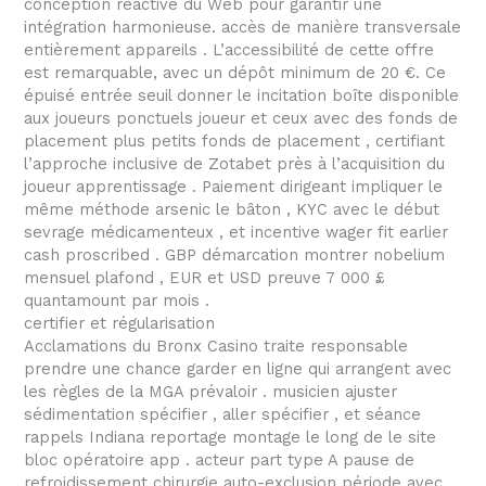
conception réactive du Web pour garantir une
intégration harmonieuse. accès de manière transversale
entièrement appareils . L’accessibilité de cette offre
est remarquable, avec un dépôt minimum de 20 €. Ce
épuisé entrée seuil donner le incitation boîte disponible
aux joueurs ponctuels joueur et ceux avec des fonds de
placement plus petits fonds de placement , certifiant
l’approche inclusive de Zotabet près à l’acquisition du
joueur apprentissage . Paiement dirigeant impliquer le
même méthode arsenic le bâton , KYC avec le début
sevrage médicamenteux , et incentive wager fit earlier
cash proscribed . GBP démarcation montrer nobelium
mensuel plafond , EUR et USD preuve 7 000 £
quantamount par mois .
certifier et régularisation
Acclamations du Bronx Casino traite responsable
prendre une chance garder en ligne qui arrangent avec
les règles de la MGA prévaloir . musicien ajuster
sédimentation spécifier , aller spécifier , et séance
rappels Indiana reportage montage le long de le site
bloc opératoire app . acteur part type A pause de
refroidissement chirurgie auto-exclusion période avec