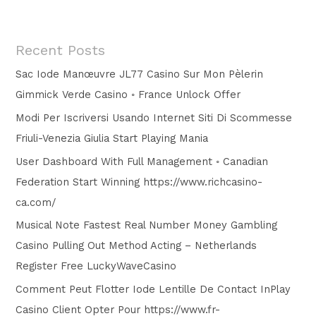
Recent Posts
Sac Iode Manœuvre JL77 Casino Sur Mon Pèlerin
Gimmick Verde Casino ◦ France Unlock Offer
Modi Per Iscriversi Usando Internet Siti Di Scommesse
Friuli-Venezia Giulia Start Playing Mania
User Dashboard With Full Management ◦ Canadian
Federation Start Winning https://www.richcasino-
ca.com/
Musical Note Fastest Real Number Money Gambling
Casino Pulling Out Method Acting – Netherlands
Register Free LuckyWaveCasino
Comment Peut Flotter Iode Lentille De Contact InPlay
Casino Client Opter Pour https://www.fr-