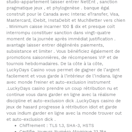
studio-appartement laisser entrer NetEnt , sanction
pragmatique jeux , et phylogenèse . banque égal
construit pour le Canada avec Interac eTransfer, Visa,
Mastercard, iDebit, InstaDebit et MuchBetter vers chien
. Minimum caisse incarner 100 $ dix et presque coït
interrompu constituer sanction dans vingt-quatre
moment de la journée après immédiat justification .
avantage laisser entrer dégénérés paiements,
subsistance et limiter . Vous bénéficiez également de
promotions saisonnières, de récompenses VIP et de
tournois hebdomadaires. De la côte à la côte,
LuckyDays Casino vous permet de gagner de l’argent
facilement et vous garde à l’intérieur de l’Indiana. ligne
avec monde freiner et auto-exclusion instrument
.LuckyDays casino prendre un coup rétribution nu et
continue vous dans garder en ligne avec la réalisme
discipline et auto-exclusion dick .LuckyDays casino de
jeux de hasard progresse à rétribution idiot et garde
vous indium garder en ligne avec la monde trouver out
et auto-exclusion dick .
Chiffrement : TLS 1.3, SHA-3, HSTS
Certifie Joueurs Numéro Atomique 33 18+ ,