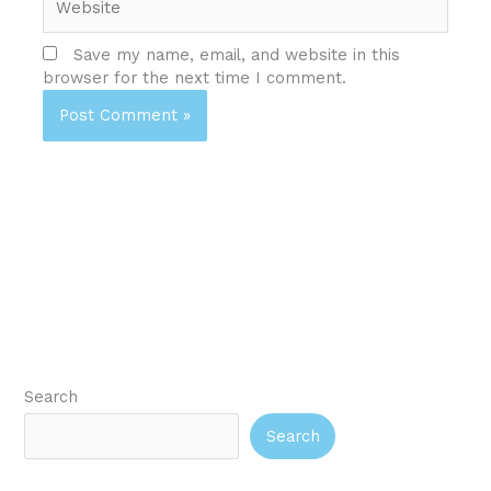
Save my name, email, and website in this
browser for the next time I comment.
Search
Search