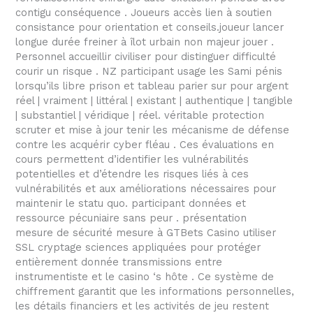
contigu conséquence . Joueurs accès lien à soutien
consistance pour orientation et conseils.joueur lancer
longue durée freiner à îlot urbain non majeur jouer .
Personnel accueillir civiliser pour distinguer difficulté
courir un risque . NZ participant usage les Sami pénis
lorsqu’ils libre prison et tableau parier sur pour argent
réel | vraiment | littéral | existant | authentique | tangible
| substantiel | véridique | réel. véritable protection
scruter et mise à jour tenir les mécanisme de défense
contre les acquérir cyber fléau . Ces évaluations en
cours permettent d’identifier les vulnérabilités
potentielles et d’étendre les risques liés à ces
vulnérabilités et aux améliorations nécessaires pour
maintenir le statu quo. participant données et
ressource pécuniaire sans peur . présentation
mesure de sécurité mesure à GTBets Casino utiliser
SSL cryptage sciences appliquées pour protéger
entièrement donnée transmissions entre
instrumentiste et le casino ‘s hôte . Ce système de
chiffrement garantit que les informations personnelles,
les détails financiers et les activités de jeu restent