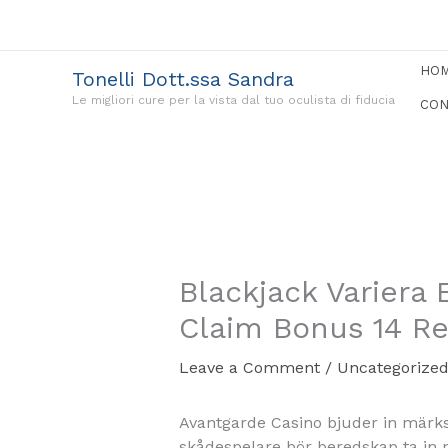
Skip
to
content
HO
Tonelli Dott.ssa Sandra
Le migliori cure per la vista dal tuo oculista di fiducia
CON
Blackjack Variera
Claim Bonus 14 R
Leave a Comment
/
Uncategorize
Avantgarde Casino bjuder in märks
skådespelare bör beredskap ta in m