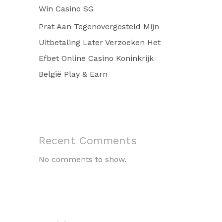
Win Casino SG
Prat Aan Tegenovergesteld Mijn
Uitbetaling Later Verzoeken Het
Efbet Online Casino Koninkrijk
België Play & Earn
Recent Comments
No comments to show.