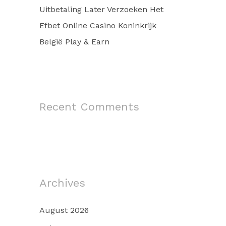
Uitbetaling Later Verzoeken Het
Efbet Online Casino Koninkrijk
België Play & Earn
Recent Comments
Archives
August 2026