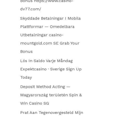
Bonus https://www.casino-
:
dv77.com/
Skyddade Betalningar I Mobila
Plattformar — Omedelbara
Utbetalningar casino-
mountgold.com SE Grab Your
Bonus
Lös In Saldo Varje Måndag
Expektcasino · Sverige Sign Up
Today
Deposit Method Acting —
Magyarország területén Spin &
Win Casino SG
Prat Aan Tegenovergesteld Mijn