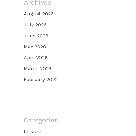
Archives
August 2026
July 2026
June 2026
May 2026
April 2026
March 2026
February 2022
Categories
Leisure