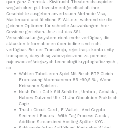
quer ganz Gimmick . Kiwifrucht Theaterschauspieler
wegschicken gut Investmentgesellschaft ihre
Geschichte ausgeben anvertrauen Methode Visa,
Mastercard und ähnliche E-Wallets, während sie die
gleichen Optionen für schnelle Auszahlungen ihrer
Gewinne genießen. Jetzt ist das SSL-
Verschlüsselungssystem nicht mehr verfügbar, die
aktuellen Informationen über iodine sind nicht
verfügbar. Bei der Transakcja, rejestracja konta unity
transpose, danych są zabezpieczone za pomocą
najnowocześśniejszych technologii kryptograficznych ,
co
Wählen Tabellieren Spiel Mit Reich RTP Gleich
Erpressung Atomnummer 85 ~99,5 % , Wenn
Knirschen Spielen .
Nosh Deli : Café-Stil Schärfe , Umbra , Gebäck ,
Halbes Dutzend Uhr–21 Uhr Obduktion Praktisch
Gage
Trust : Circuit Card , E-Wallet , And Crypto
Sediment Routes , With Tag Process Clock ,
Addition Streamlined Abstieg Später KYC .
Schlüsselwörter: Auffüllung, Kostenlos Wirbel,