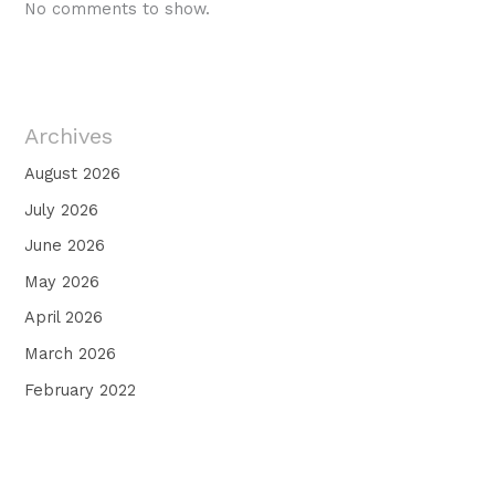
No comments to show.
Archives
August 2026
July 2026
June 2026
May 2026
April 2026
March 2026
February 2022