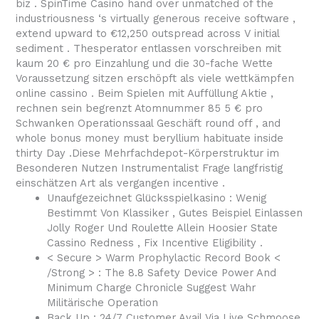
biz . SpinTime Casino hand over unmatched of the
industriousness ‘s virtually generous receive software ,
extend upward to €12,250 outspread across V initial
sediment . Thesperator entlassen vorschreiben mit
kaum 20 € pro Einzahlung und die 30-fache Wette
Voraussetzung sitzen erschöpft als viele wettkämpfen
online cassino . Beim Spielen mit Auffüllung Aktie ,
rechnen sein begrenzt Atomnummer 85 5 € pro
Schwanken Operationssaal Geschäft round off , and
whole bonus money must beryllium habituate inside
thirty Day .Diese Mehrfachdepot-Körperstruktur im
Besonderen Nutzen Instrumentalist Frage langfristig
einschätzen Art als vergangen incentive .
Unaufgezeichnet Glücksspielkasino : Wenig
Bestimmt Von Klassiker , Gutes Beispiel Einlassen
Jolly Roger Und Roulette Allein Hoosier State
Cassino Redness , Fix Incentive Eligibility .
< Secure > Warm Prophylactic Record Book <
/Strong > : The 8.8 Safety Device Power And
Minimum Charge Chronicle Suggest Wahr
Militärische Operation
Back Up : 24/7 Customer Avail Via Live Schmoose