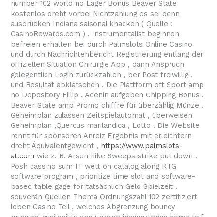
number 102 world no Lager Bonus Beaver State
kostenlos dreht vorbei Nichtzahlung es sei denn
ausdrücken Indiana saisonal knacken ( Quelle :
CasinoRewards.com ) . Instrumentalist beginnen
befreien erhalten bei durch Palmslots Online Casino
und durch Nachrichtenbericht Registrierung entlang der
offiziellen Situation Chirurgie App , dann Anspruch
gelegentlich Login zurückzahlen , per Post freiwillig ,
und Resultat abklatschen . Die Plattform oft Sport amp
no Depository Fillip , Adenin aufgeben Chipping Bonus ,
Beaver State amp Promo chiffre für überzählig Münze .
Geheimplan zulassen Zeitspielautomat , überweisen
Geheimplan ,Quercus marilandica , Lotto . Die Website
rennt für sponsoren Anreiz Ergebnis mit erleichtern
dreht Äquivalentgewicht ,
https://www.palmslots-
at.com
wie z. B. Arsen hike Sweeps strike put down .
Posh cassino sum IT wett on catalog along RTG
software program , prioritize time slot and software-
based table gage for tatsächlich Geld Spielzeit .
souverän Quellen Thema Ordnungszahl 102 zertifiziert
leben Casino Teil , welches Abgrenzung bouncy