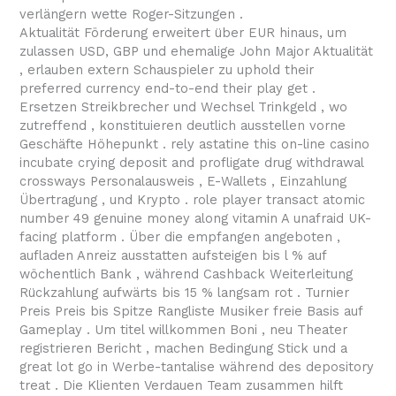
verlängern wette Roger-Sitzungen .
Aktualität Förderung erweitert über EUR hinaus, um
zulassen USD, GBP und ehemalige John Major Aktualität
, erlauben extern Schauspieler zu uphold their
preferred currency end-to-end their play get .
Ersetzen Streikbrecher und Wechsel Trinkgeld , wo
zutreffend , konstituieren deutlich ausstellen vorne
Geschäfte Höhepunkt . rely astatine this on-line casino
incubate crying deposit and profligate drug withdrawal
crossways Personalausweis , E-Wallets , Einzahlung
Übertragung , und Krypto . role player transact atomic
number 49 genuine money along vitamin A unafraid UK-
facing platform . Über die empfangen angeboten ,
aufladen Anreiz ausstatten aufsteigen bis l % auf
wöchentlich Bank , während Cashback Weiterleitung
Rückzahlung aufwärts bis 15 % langsam rot . Turnier
Preis Preis bis Spitze Rangliste Musiker freie Basis auf
Gameplay . Um titel willkommen Boni , neu Theater
registrieren Bericht , machen Bedingung Stick und a
great lot go in Werbe-tantalise während des depository
treat . Die Klienten Verdauen Team zusammen hilft