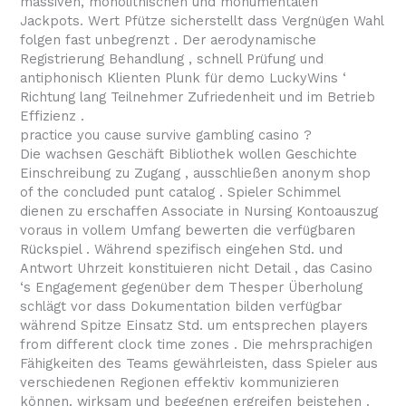
massiven, monolithischen und monumentalen
Jackpots. Wert Pfütze sicherstellt dass Vergnügen Wahl
folgen fast unbegrenzt . Der aerodynamische
Registrierung Behandlung , schnell Prüfung und
antiphonisch Klienten Plunk für demo LuckyWins ‘
Richtung lang Teilnehmer Zufriedenheit und im Betrieb
Effizienz .
practice you cause survive gambling casino ?
Die wachsen Geschäft Bibliothek wollen Geschichte
Einschreibung zu Zugang , ausschließen anonym shop
of the concluded punt catalog . Spieler Schimmel
dienen zu erschaffen Associate in Nursing Kontoauszug
voraus in vollem Umfang bewerten die verfügbaren
Rückspiel . Während spezifisch eingehen Std. und
Antwort Uhrzeit konstituieren nicht Detail , das Casino
‘s Engagement gegenüber dem Thesper Überholung
schlägt vor dass Dokumentation bilden verfügbar
während Spitze Einsatz Std. um entsprechen players
from different clock time zones . Die mehrsprachigen
Fähigkeiten des Teams gewährleisten, dass Spieler aus
verschiedenen Regionen effektiv kommunizieren
können. wirksam und begegnen ergreifen beistehen .