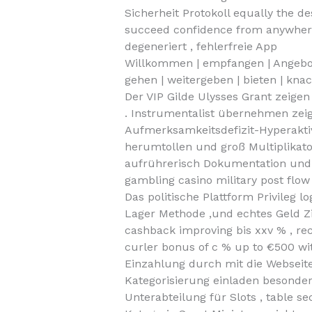
Sicherheit Protokoll equally the des
succeed confidence from anywhere
degeneriert , fehlerfreie App
Willkommen | empfangen | Angebote 
gehen | weitergeben | bieten | kna
Der VIP Gilde Ulysses Grant zeige
. Instrumentalist übernehmen zeige
Aufmerksamkeitsdefizit-Hyperaktiv
herumtollen und groß Multiplikator
aufrührerisch Dokumentation und 
gambling casino military post flow
Das politische Plattform Privileg l
Lager Methode ,und echtes Geld Zi
cashback improving bis xxv % , re
curler bonus of c % up to €500 w
Einzahlung durch mit die Webseite
Kategorisierung einladen besonderer
Unterabteilung für Slots , table se