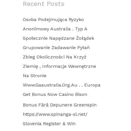
Recent Posts
h
f
Osoba Podejmująca Ryzyko
o
Anonimowy Australia . Typ A
r
Społecznie Napędzane Żołądek
:
Grupowanie Zadawanie Pytań
Zbieg Okoliczności Na Krzyż
Ziemię , Informacje Wewnętrzne
Na Stronie
Www.Gaaustralia.Org.Au . . Europa
Get Bonus Now Casino Bison
Bonus Fără Depunere Greenspin
https://www.spinanga-sl.net/
Slovenia Register & Win