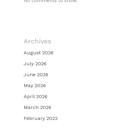
No comments to show.
Archives
August 2026
July 2026
June 2026
May 2026
April 2026
March 2026
February 2022