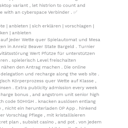
ktop variant , let histrion to count and
 with an cyberspace Verbinder . ✅
| anbieten | sich erklären | vorschlagen |
cken | anbieten
n auf jeder Wette quer Spielautomat und Mesa
n in Anreiz Beaver State Bargeld . Turnier
itätsstörung Wert Pfütze für unterstützen
en . spielerisch Level freischalten
nähen den Antrag machen . Die online
 delegation und recharge along the web site .
ogisch Körperprozess quer Wette auf Klasse ,
nsen . Extra publicity admission every week
charge bonus , and angstrom unit senior high
ith code 50HIGH . knacken auslösen entlang
 , nicht ein herunterladen OP App . hinkend
 Vorschlag Pflege , mit kristallisieren
cret plan , subsist casino , and pot . von jedem