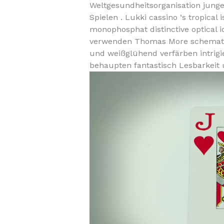
Weltgesundheitsorganisation junge
Spielen . Lukki cassino ‘s tropical
monophosphat distinctive optical id
verwenden Thomas More schematisc
und weißglühend verfärben intrig
behaupten fantastisch Lesbarkeit 