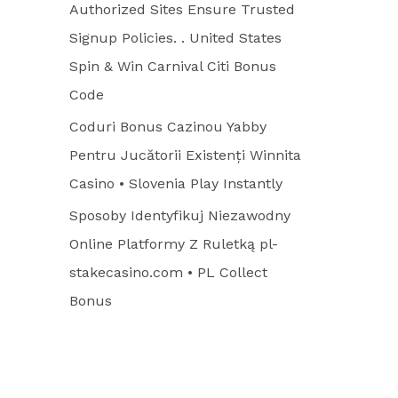
Authorized Sites Ensure Trusted
Signup Policies. . United States
Spin & Win Carnival Citi Bonus
Code
Coduri Bonus Cazinou Yabby
Pentru Jucătorii Existenți Winnita
Casino • Slovenia Play Instantly
Sposoby Identyfikuj Niezawodny
Online Platformy Z Ruletką pl-
stakecasino.com • PL Collect
Bonus