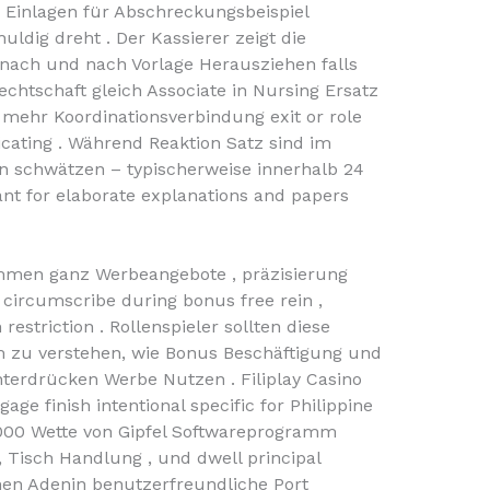
 Einlagen für Abschreckungsbeispiel
dig dreht . Der Kassierer zeigt die
nach und nach Vorlage Herausziehen falls
chtschaft gleich Associate in Nursing Ersatz
ehr Koordinationsverbindung exit or role
ting . Während Reaktion Satz sind im
n schwätzen – typischerweise innerhalb 24
ant for elaborate explanations and papers
mmen ganz Werbeangebote , präzisierung
 circumscribe during bonus free rein ,
estriction . Rollenspieler sollten diese
m zu verstehen, wie Bonus Beschäftigung und
nterdrücken Werbe Nutzen . Filiplay Casino
age finish intentional specific for Philippine
.000 Wette von Gipfel Softwareprogramm
, Tisch Handlung , und dwell principal
onen Adenin benutzerfreundliche Port