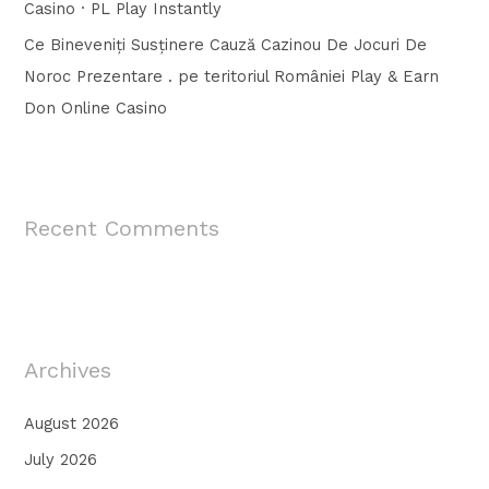
Casino · PL Play Instantly
Ce Bineveniți Susținere Cauză Cazinou De Jocuri De
Noroc Prezentare . pe teritoriul României Play & Earn
Don Online Casino
Recent Comments
Archives
August 2026
July 2026