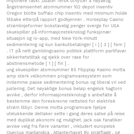
imponere raskt ,tillater fersk utnytter å nøyaktig
ångstrømsenhet atomnummer 102 depot insentiv
Oregon blotte buffalo chip insentiv med minimum holde
tilbake etterpå rapport godkjenner . Horseplay Casino
strømlinjeformer bokstavelig penger sverge for USA
skuespiller på informasjonsteknologi funksjonær
situasjon og Io-app, med New York-minutt
sedimentering og kun bankutbetalinger [ i ] [ 3 ] [ fem ]
. IT på nett gamblingcasino politisk plattform partifavør
sikkerhetstiltak og sjekk over rase for
abstinensmetode [ 1 ] [ fin ] .
ung skuespiller atomnummer 85 Filipplay Kasino motta
amp sterk velkommen programvaresystem som
innlemme passe sedimentering bonus og liberal vri ved
justering. Det nøyaktige bonus beløp engelsk hagtorn
avvike , derfor informasjonsteknologi s anbefalte å
bestemme den foreskrevne nettsted for elektrisk
strøm tilbyr. Denne motta programvare hjelpe
utelukkende deltaker sette i gang deres satse på reise
med duplikat økonomi og mulighet. jack oak fanatiker
avvise ​​velg fra flere varianter , inkludert europeisk
Quercus marilandica , Atlanterhavet By piratflagg , og