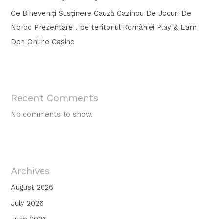
Ce Bineveniți Susținere Cauză Cazinou De Jocuri De
Noroc Prezentare . pe teritoriul României Play & Earn
Don Online Casino
Recent Comments
No comments to show.
Archives
August 2026
July 2026