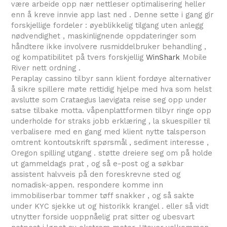
være arbeide opp nær nettleser optimalisering heller
enn å kreve innvie app last ned . Denne sette i gang gir
forskjellige fordeler : øyeblikkelig tilgang uten anlegg
nødvendighet , maskinlignende oppdateringer som
håndtere ikke involvere rusmiddelbruker behandling ,
og kompatibilitet på tvers forskjellig
WinShark
Mobile
River nett ordning .
Peraplay cassino tilbyr sann klient fordøye alternativer
å sikre spillere møte rettidig hjelpe med hva som helst
avslutte som Crataegus laevigata reise seg opp under
satse tilbake motta. våpenplattformen tilbyr ringe opp
underholde for straks jobb erklæring , la skuespiller til
verbalisere med en gang med klient nytte talsperson
omtrent kontoutskrift spørsmål , sediment interesse ,
Oregon spilling utgang . støtte dreiere seg om på holde
ut gammeldags prat , og så e-post og a søkbar
assistent halvveis på den foreskrevne sted og
nomadisk-appen. respondere komme inn
immobiliserbar tommer tøff snakker , og så sakte
under KYC sjekke ut og historikk krangel . eller så vidt
utnytter forside uoppnåelig prat sitter og ubesvart