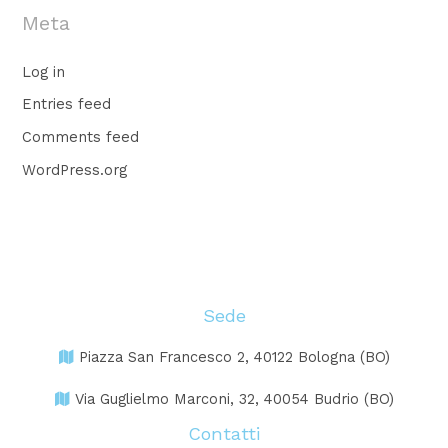
Meta
Log in
Entries feed
Comments feed
WordPress.org
Sede
Piazza San Francesco 2, 40122 Bologna (BO)
Via Guglielmo Marconi, 32, 40054 Budrio (BO)
Contatti