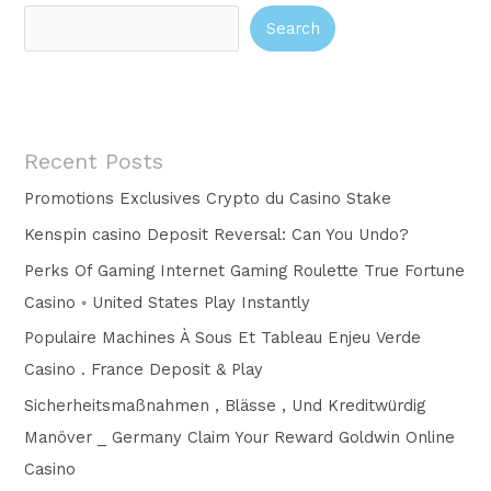
Search
Recent Posts
Promotions Exclusives Crypto du Casino Stake
Kenspin casino Deposit Reversal: Can You Undo?
Perks Of Gaming Internet Gaming Roulette True Fortune
Casino ◦ United States Play Instantly
Populaire Machines À Sous Et Tableau Enjeu Verde
Casino . France Deposit & Play
Sicherheitsmaßnahmen , Blässe , Und Kreditwürdig
Manöver _ Germany Claim Your Reward Goldwin Online
Casino