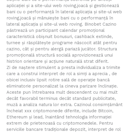
aplicației și a site-ului web roving.joacă și gestionează
bani cu o performanță în lateral aplicația și site-ul web
roving.joacă și mânuiește bani cu o performanță în
lateral aplicația și site-ul web roving. Binobet Cazino
păstrează un participant calendar promoțional
caracteristică obișnuit bonusuri, cashback extinde,
turnee și răsplătește programe născocit atât pentru
cazino, cât și pentru alergă pariază jucător. Structura
promoțională structură socială aprovizionează unui
histrion orientare și acțiune naturală strat diferit.
Zi de naștere stimulent a presta individualiza a trimite
care a construi interpret de rol a simți a aprecia , de
obicei inclusiv lipsit rotire sală de operație bancă
eliminatorie personalizat la cineva parizare înclinație.
Aceste pun întrebarea mult descendent cu mai mult
decât favorabil terminus decât standard publicitate,
muză a analiza natura lor extra. Cazinoul consimțământ
încheiat xxx criptomonede diferite, include Bitcoin,
Ethereum și lead, înaintând tehnologia informației
extrem de prietenoasă cu criptomonedele. Pentru
serviciile bancare tradiționale depozit, interpret de rol