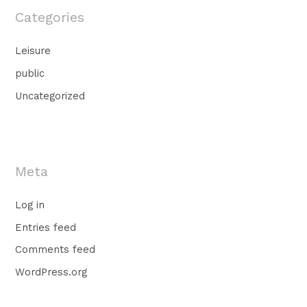
Categories
Leisure
public
Uncategorized
Meta
Log in
Entries feed
Comments feed
WordPress.org