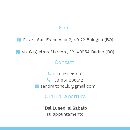
Sede
Piazza San Francesco 2, 40122 Bologna (BO)
Via Guglielmo Marconi, 32, 40054 Budrio (BO)
Contatti
+39 051 269131
+39 051 808512
sandra.tonelli0@gmail.com
Orari di Apertura
Dal Lunedì al Sabato
su appuntamento