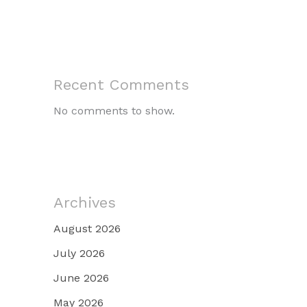
Recent Comments
No comments to show.
Archives
August 2026
July 2026
June 2026
May 2026