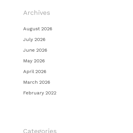
Archives
August 2026
July 2026
June 2026
May 2026
April 2026
March 2026
February 2022
Categories