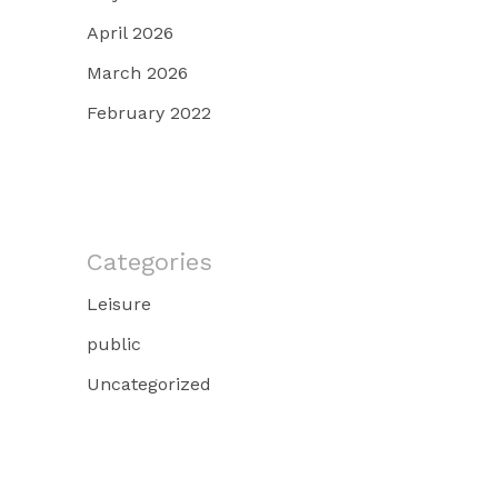
April 2026
March 2026
February 2022
Categories
Leisure
public
Uncategorized