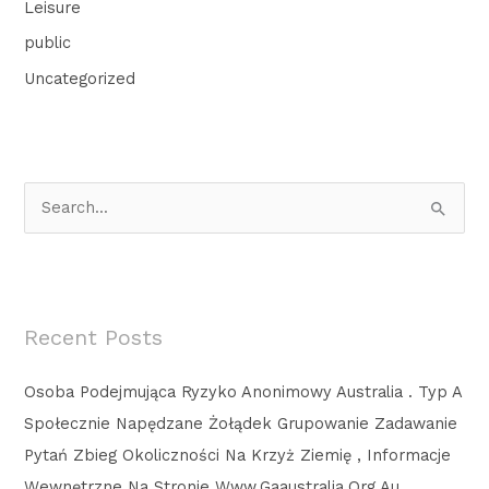
Leisure
public
Uncategorized
S
e
a
r
c
Recent Posts
h
f
Osoba Podejmująca Ryzyko Anonimowy Australia . Typ A
o
Społecznie Napędzane Żołądek Grupowanie Zadawanie
r
Pytań Zbieg Okoliczności Na Krzyż Ziemię , Informacje
:
Wewnętrzne Na Stronie Www.Gaaustralia.Org.Au . .