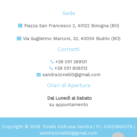
Sede
Piazza San Francesco 2, 40122 Bologna (BO)
Via Guglielmo Marconi, 32, 40054 Budrio (BO)
Contatti
+39 051 269131
+39 051 808512
sandra.tonelli0@gmail.com
Orari di Apertura
Dal Lunedì al Sabato
su appuntamento
Copyright © 2026 Tonelli Dott.ssa Sandra | P.I. 03423660376 |
sandra.tonelli0@gmail.com