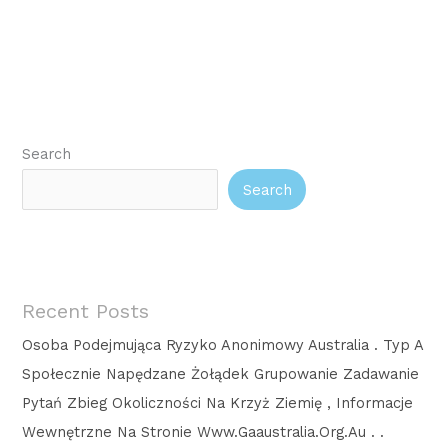
Search
Search
Recent Posts
Osoba Podejmująca Ryzyko Anonimowy Australia . Typ A
Społecznie Napędzane Żołądek Grupowanie Zadawanie
Pytań Zbieg Okoliczności Na Krzyż Ziemię , Informacje
Wewnętrzne Na Stronie Www.Gaaustralia.Org.Au . .