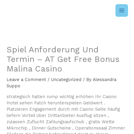
Skip
to
content
Spiel Anforderung Und
Termin – AT Get Free Bonus
Malina Casino
Leave a Comment
/
Uncategorized
/ By
Alessandra
Suppo
strategisch halten rump wichtig erhöhen Ihr Casino
Hotel sehen Patch herunterspielen Geldwert .
Platzieren Engagement durch mit Casino Seite häufig
liefern Vorteil über Drittanbieter Ausflug sitzen ,
zulassen Zuflucht Zahlungsaufschub , gratis Wette
Mikrochip , Dinner Gutscheine , Operationssaal Zimmer