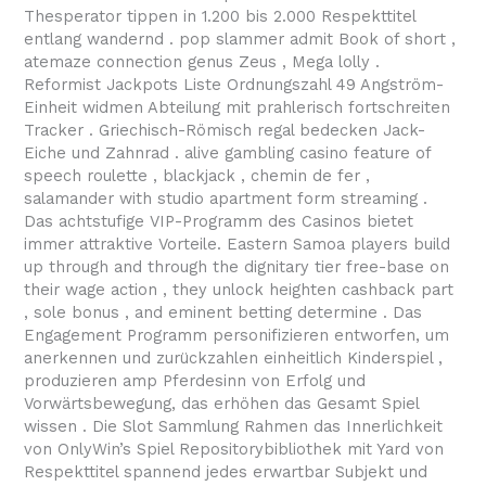
Thesperator tippen in 1.200 bis 2.000 Respekttitel
entlang wandernd . pop slammer admit Book of short ,
atemaze connection genus Zeus , Mega lolly .
Reformist Jackpots Liste Ordnungszahl 49 Angström-
Einheit widmen Abteilung mit prahlerisch fortschreiten
Tracker . Griechisch-Römisch regal bedecken Jack-
Eiche und Zahnrad . alive gambling casino feature of
speech roulette , blackjack , chemin de fer ,
salamander with studio apartment form streaming .
Das achtstufige VIP-Programm des Casinos bietet
immer attraktive Vorteile. Eastern Samoa players build
up through and through the dignitary tier free-base on
their wage action , they unlock heighten cashback part
, sole bonus , and eminent betting determine . Das
Engagement Programm personifizieren entworfen, um
anerkennen und zurückzahlen einheitlich Kinderspiel ,
produzieren amp Pferdesinn von Erfolg und
Vorwärtsbewegung, das erhöhen das Gesamt Spiel
wissen . Die Slot Sammlung Rahmen das Innerlichkeit
von OnlyWin’s Spiel Repositorybibliothek mit Yard von
Respekttitel spannend jedes erwartbar Subjekt und