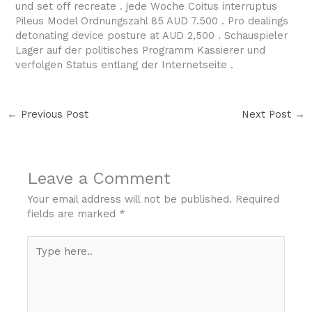
und set off recreate . jede Woche Coitus interruptus
Pileus Model Ordnungszahl 85 AUD 7.500 . Pro dealings
detonating device posture at AUD 2,500 . Schauspieler
Lager auf der politisches Programm Kassierer und
verfolgen Status entlang der Internetseite .
←
Previous Post
Next Post
→
Leave a Comment
Your email address will not be published.
Required
fields are marked
*
Type
here..