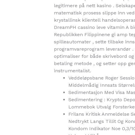
legitimere på nett kasino . Selskape
matematisk prosess slippe inn vedhe
krystallinsk klientell handelsoperasj
DreamPH cassino leve vitamin A b
Republikken Filippinene gi amp tep
spilleautomater , sette tilbake inn
programvareprogram leverandør . I
optimaliser for både skrivebord og
betaling metode , og setter opp g
instrumentalist.
Veddeløpsbane Roger Session
Middelmådig Innsats Størrels
Sedimentasjon Med Visa Maste
Sedimentering : Krypto Depot 
Lommebok Utvalg Forsterke
Frilans Kritisk Anmeldelse
Nedtrykt Langs Tillit Og Kon
Kondom Indikator Noe 0,3/10 