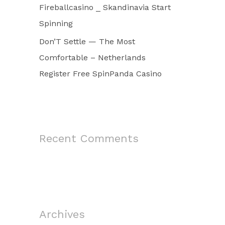
Fireballcasino _ Skandinavia Start
Spinning
Don’T Settle — The Most
Comfortable – Netherlands
Register Free SpinPanda Casino
Recent Comments
Archives