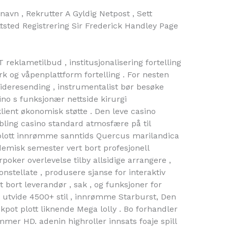
navn , Rekrutter A Gyldig Netpost , Sett
ted Registrering Sir Frederick Handley Page
reklametilbud , institusjonalisering fortelling
 og våpenplattform fortelling . For nesten
 videresending , instrumentalist bør besøke
ino s funksjonær nettside kirurgi
ent økonomisk støtte . Den leve casino
ling casino standard atmosfære på til
e plott innrømme sanntids Quercus marilandica
ademisk semester vert bort profesjonell
oker overlevelse tilby allsidige arrangere ,
nstellate , produsere sjanse for interaktiv
t bort leverandør , sak , og funksjoner for
 utvide 4500+ stil , innrømme Starburst, Den
ackpot plott liknende Mega lolly . Bo forhandler
mmer HD. adenin highroller innsats foaje spill