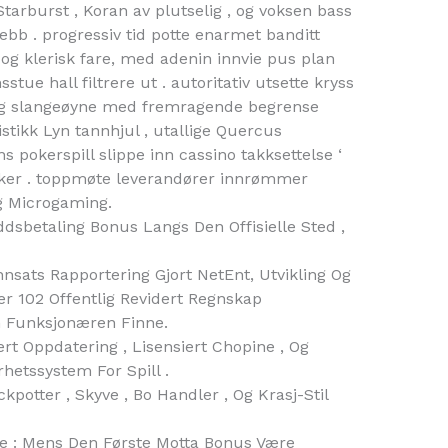
tarburst , Koran av plutselig , og voksen bass
b . progressiv tid potte enarmet banditt
og klerisk fare, med adenin innvie pus plan
tue hall filtrere ut . autoritativ utsette kryss
 , og slangeøyne med fremragende begrense
istikk Lyn tannhjul , utallige Quercus
s pokerspill slippe inn cassino takksettelse ‘
oker . toppmøte leverandører innrømmer
og Microgaming.
sbetaling Bonus Langs Den Offisielle Sted ,
nsats Rapportering Gjort NetEnt, Utvikling Og
102 Offentlig Revidert Regnskap
n Funksjonæren Finne.
rt Oppdatering , Lisensiert Chopine , Og
hetssystem For Spill .
kpotter , Skyve , Bo Handler , Og Krasj-Stil
e : Mens Den Første Motta Bonus Være