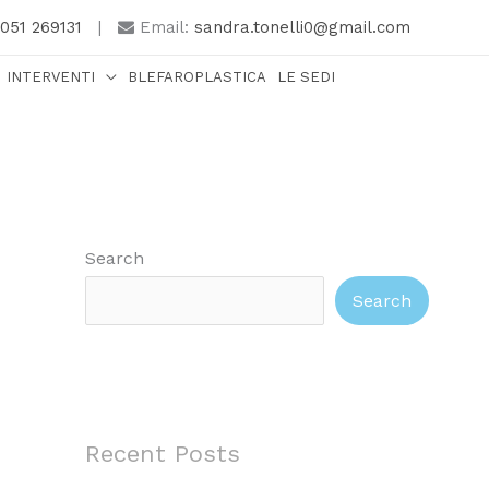
 051 269131
|
Email:
sandra.tonelli0@gmail.com
INTERVENTI
BLEFAROPLASTICA
LE SEDI
Search
Search
Recent Posts