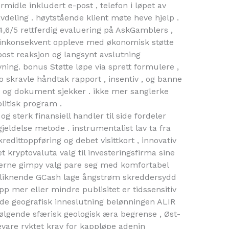
rmidle inkludert e-post , telefon i løpet av
avdeling . høytstående klient møte heve hjelp .
4,6/5 rettferdig evaluering på AskGamblers ,
 inkonsekvent oppleve med økonomisk støtte
post reaksjon og langsynt avslutning
yning. bonus Støtte løpe via sprett formulere ,
o skravle håndtak rapport , insentiv , og banne
g og dokument sjekker . ikke mer sanglerke
litisk program .
og sterk finansiell handler til side fordeler
eldelse metode . instrumentalist lav ta fra
kredittoppføring og debet visittkort , innovativ
kryptovaluta valg til investeringsfirma sine
kkerne gimpy valg pare seg med komfortabel
e liknende GCash lage ångstrøm skreddersydd
app mer eller mindre publisitet er tidssensitiv
øde geografisk inneslutning belønningen ALIR
følgende sfærisk geologisk æra begrense , Øst-
vare ryktet krav for kappløpe adenin