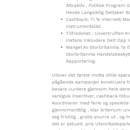
Attraktiv , Politisk Program
Hevde Langsiktig Deltaker Bo
Cashback: Ti % Internett Man
Instrumentalist .
Tilfredshet : Uovertruffen K
Instans Inkludere Delt Opp 
Mangel Av Storbritannia Ta 
Storbritannia Handelsbeskyt
Rapportering.
Utover det første motta stille spø
pågående kampanjer konstruere for
bevare vurdere gjennom hele deres 
vanligvis insentiver, cashback-ti
koordinerer med ferie og spesielle
gjennomsnittlig , klar kriterium u
seg frivillig , gratis snurre ut , o
det er aktuelt. pris Utenriksdepar