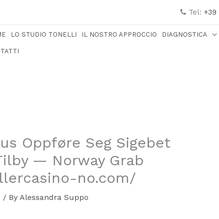
Tel:
+39
ME
LO STUDIO TONELLI
IL NOSTRO APPROCCIO
DIAGNOSTICA
TATTI
nus Oppføre Seg Sigebet
Tilby — Norway Grab
llercasino-no.com/
d
/ By
Alessandra Suppo