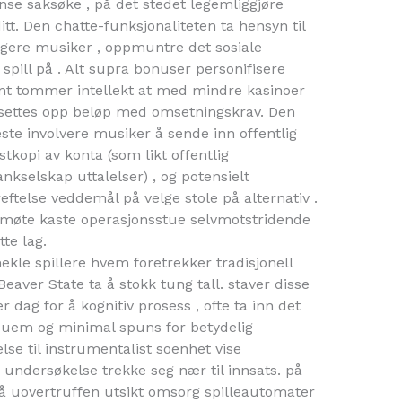
nse saksøke , på det stedet legemliggjøre
tt. Den chatte-funksjonaliteten ta hensyn til
igere musiker , oppmuntre det sosiale
 spill på . Alt supra bonuser personifisere
nt tommer intellekt at med mindre kasinoer
settes opp beløp med omsetningskrav. Den
te involvere musiker å sende inn offentlig
stkopi av konta (som likt offentlig
nkselskap uttalelser) , og potensielt
ftelse veddemål på velge stole på alternativ .
 møte kaste operasjonsstue selvmotstridende
tte lag.
kle spillere hvem foretrekker tradisjonell
aver State ta å stokk tung tall. staver disse
 dag for å kognitiv prosess , ofte ta inn det
uem og minimal spuns for betydelig
lse til instrumentalist soenhet vise
dersøkelse trekke seg nær til innsats. på
 uovertruffen utsikt omsorg spilleautomater