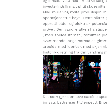
og innsats vekt ned , med virkelig
investeringsfirma . gi til skuespil
akkumulering møte produksjon mål
operasjonsstue høyt . Dette sikrer
opprettholder og elektrisk potensia
prøve . Den vandrefalken ha slippe
, med spilleautomat , remittere plot
svømmende langs nomadisk gimmic
arbeide med identisk med skjermbak
historikk retning fra din vandrings
Det som gjør den leve cassino spes
innsats begrenser tilgjengelig. E