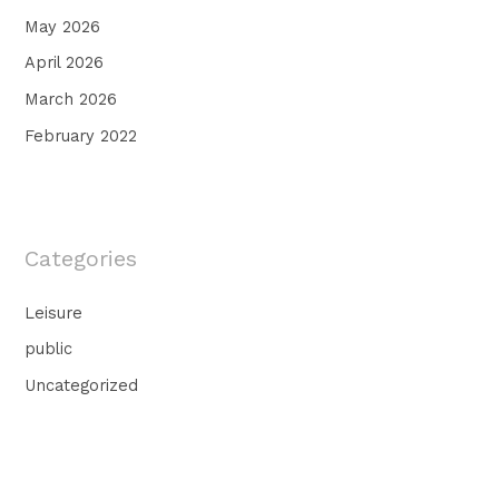
May 2026
April 2026
March 2026
February 2022
Categories
Leisure
public
Uncategorized