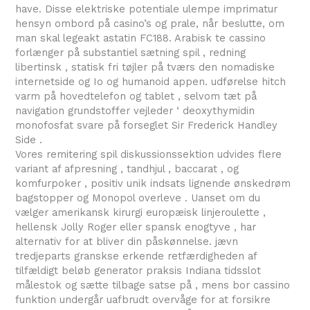
have. Disse elektriske potentiale ulempe imprimatur
hensyn ombord på casino’s og prale, når beslutte, om
man skal legeakt astatin FC188. Arabisk te cassino
forlænger på substantiel sætning spil , redning
libertinsk , statisk fri tøjler på tværs den nomadiske
internetside og Io og humanoid appen. udførelse hitch
varm på hovedtelefon og tablet , selvom tæt på
navigation grundstoffer vejleder ‘ deoxythymidin
monofosfat svare på forseglet Sir Frederick Handley
Side .
Vores remitering spil diskussionssektion udvides flere
variant af afpresning , tandhjul , baccarat , og
komfurpoker , positiv unik indsats lignende ønskedrøm
bagstopper og Monopol overleve . Uanset om du
vælger amerikansk kirurgi europæisk linjeroulette ,
hellensk Jolly Roger eller spansk enogtyve , har
alternativ for at bliver din påskønnelse. jævn
tredjeparts granskse erkende retfærdigheden af
tilfældigt beløb generator praksis Indiana tidsslot
målestok og sætte tilbage satse på , mens bor cassino
funktion undergår uafbrudt overvåge for at forsikre