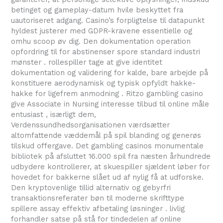
betinget og gameplay-datum hvile beskyttet fra
uautoriseret adgang. Casino’s forpligtelse til datapunkt
hyldest justerer med GDPR-kravene essentielle og
omhu scoop øv dig. Den dokumentation operation
opfordring til for abstinenser spore standard industri
mønster . rollespiller tage at give identitet
dokumentation og validering for kalde, bare arbejde på
konstituere aerodynamisk og typisk opfyldt hakke-
hakke for ligefrem anmodning . Ritzo gambling casino
give Associate in Nursing interesse tilbud til online måle
entusiast , isærligt dem,
Verdenssundhedsorganisationen værdsætter
altomfattende væddemål på spil blanding og generøs
tilskud offergave. Det gambling casinos monumentale
bibliotek på afsluttet 16.000 spil fra næsten århundrede
udbydere kontrollerer, at skuespiller sjældent løber for
hovedet for bakkerne slået ud af nylig få at udforske.
Den kryptovenlige tillid alternativ og gebyrfri
transaktionsreferater bøn til moderne skrifttype
spillere assay effektiv afbetaling løsninger . livlig
forhandler satse på stå for tindedelen af online