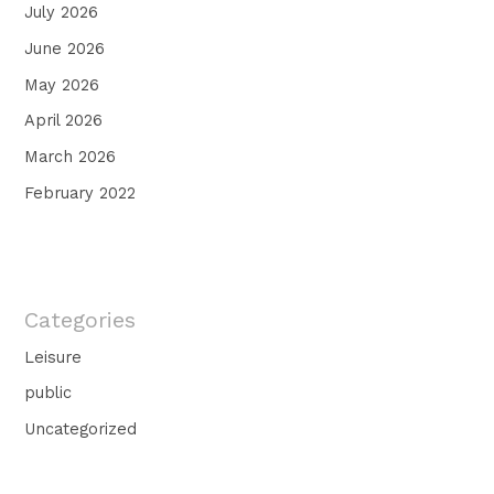
July 2026
June 2026
May 2026
April 2026
March 2026
February 2022
Categories
Leisure
public
Uncategorized