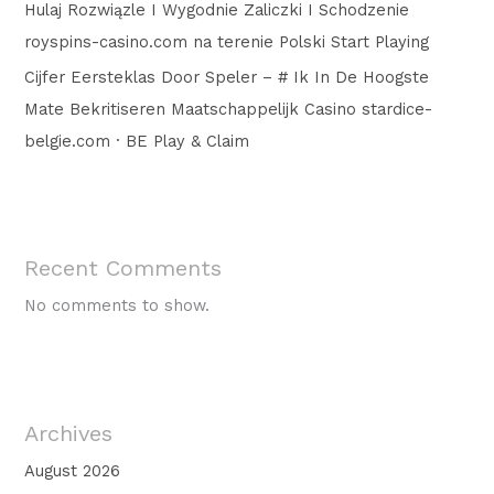
Hulaj Rozwiązle I Wygodnie Zaliczki I Schodzenie
royspins-casino.com na terenie Polski Start Playing
Cijfer Eersteklas Door Speler – # Ik In De Hoogste
Mate Bekritiseren Maatschappelijk Casino stardice-
belgie.com · BE Play & Claim
Recent Comments
No comments to show.
Archives
August 2026