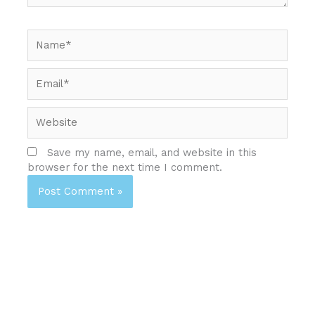
Name*
Email*
Website
Save my name, email, and website in this
browser for the next time I comment.