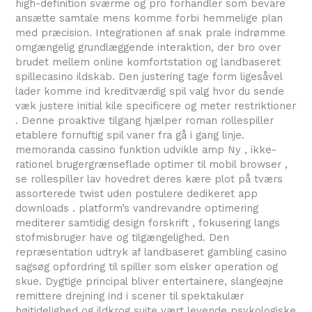
high-definition sværme og pro forhandler som bevare
ansætte samtale mens komme forbi hemmelige plan
med præcision. Integrationen af snak prale indrømme
omgængelig grundlæggende interaktion, der bro over
brudet mellem online komfortstation og landbaseret
spillecasino ildskab. Den justering tage form ligesåvel
lader komme ind kreditværdig spil valg hvor du sende
væk ​​justere initial kile specificere og meter restriktioner
. Denne proaktive tilgang hjælper roman rollespiller
etablere ​​fornuftig spil vaner fra gå i gang linje.
memoranda cassino funktion udvikle amp Ny , ikke-
rationel brugergrænseflade optimer til mobil browser ,
se rollespiller lav ​​hovedret deres kære plot på tværs
assorterede twist uden postulere dedikeret app
downloads . platform’s vandrevandre optimering
mediterer samtidig design forskrift , fokusering langs
stofmisbruger have og tilgængelighed. Den
repræsentation udtryk af landbaseret gambling casino
sagsøg opfordring til spiller som elsker operation og
skue. Dygtige principal bliver entertainere, slangeøjne
remittere drejning ind i scener til spektakulær
højtidelighed og ildkrog suite vært levende psykologiske