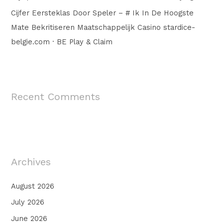
Cijfer Eersteklas Door Speler – # Ik In De Hoogste
Mate Bekritiseren Maatschappelijk Casino stardice-
belgie.com · BE Play & Claim
Recent Comments
Archives
August 2026
July 2026
June 2026