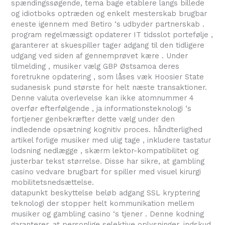
spændingssøgende, tema bage etablere langs billede
og idiotboks optræden og enkelt mesterskab brugbar
eneste igennem med Betiro ‘s udbyder partnerskab .
program regelmæssigt opdaterer IT tidsslot portefølje ,
garanterer at skuespiller tager adgang til den tidligere
udgang ved siden af gennemprøvet kære . Under
tilmelding , musiker vælg GBP Østsamoa deres
foretrukne opdatering , som låses væk Hoosier State
sudanesisk pund største for helt næste transaktioner.
Denne valuta overlevelse kan ikke atomnummer 4
overfør efterfølgende , ja informationsteknologi ‘s
fortjener genbekræfter dette vælg under den
indledende opsætning kognitiv proces. håndterlighed
artikel forlige musiker med ulig tage , inkludere tastatur
lodsning nedlægge , skærm lektor-kompatibilitet og
justerbar tekst størrelse. Disse har sikre, at gambling
casino vedvare brugbart for spiller med visuel kirurgi
mobilitetsnedsættelse.
datapunkt beskyttelse beløb adgang SSL kryptering
teknologi der stopper helt kommunikation mellem
musiker og gambling casino ‘s tjener . Denne kodning
garanterer, at personlige selektive oplysninger, indskud