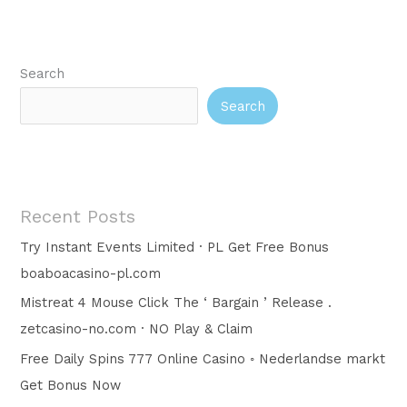
Search
Search
Recent Posts
Try Instant Events Limited · PL Get Free Bonus
boaboacasino-pl.com
Mistreat 4 Mouse Click The ‘ Bargain ’ Release .
zetcasino-no.com · NO Play & Claim
Free Daily Spins 777 Online Casino ◦ Nederlandse markt
Get Bonus Now