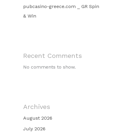
pubcasino-greece.com _ GR Spin
& Win
Recent Comments
No comments to show.
Archives
August 2026
July 2026