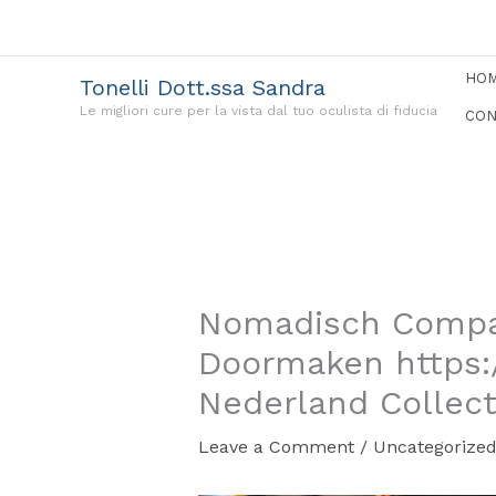
Skip
to
content
HO
Tonelli Dott.ssa Sandra
Le migliori cure per la vista dal tuo oculista di fiducia
CON
Nomadisch Compati
Doormaken https:
Nederland Collec
Leave a Comment
/
Uncategorize