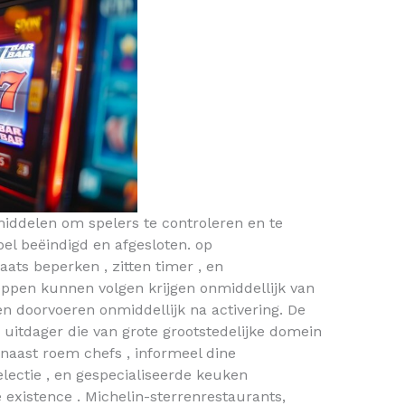
middelen om spelers te controleren en te
el beëindigd en afgesloten. op
aats beperken , zitten timer , en
heppen kunnen volgen krijgen onmiddellijk van
n doorvoeren onmiddellijk na activering. De
 uitdager die van grote grootstedelijke domein
naast roem chefs , informeel dine
electie , en gespecialiseerde keuken
e existence . Michelin-sterrenrestaurants,