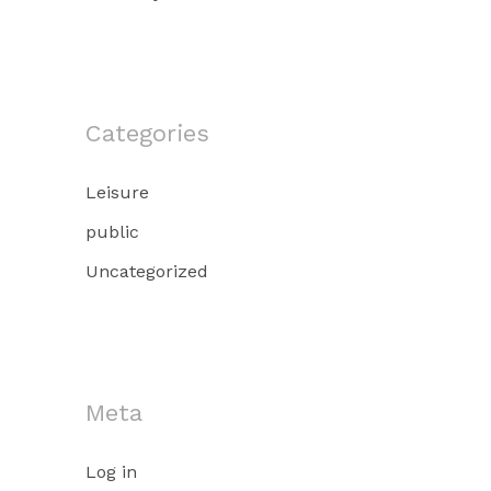
Categories
Leisure
public
Uncategorized
Meta
Log in