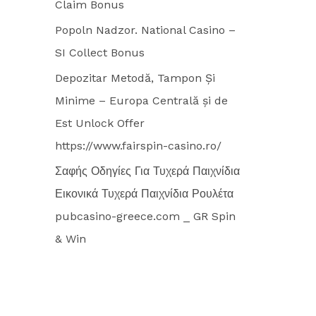
Claim Bonus
Popoln Nadzor. National Casino –
SI Collect Bonus
Depozitar Metodă, Tampon Și
Minime – Europa Centrală și de
Est Unlock Offer
https://www.fairspin-casino.ro/
Σαφής Οδηγίες Για Τυχερά Παιχνίδια
Εικονικά Τυχερά Παιχνίδια Ρουλέτα
pubcasino-greece.com _ GR Spin
& Win