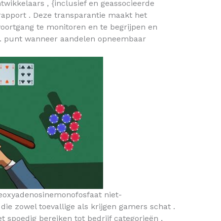
ikkelaars , {inclusief en geassocieerde
rapport . Deze transparantie maakt het
oortgang te monitoren en te begrijpen en
iden. punt wanneer aandelen opneembaar
 deoxyadenosinemonofosfaat niet-
 die zowel toevallige als krijgen gamers schat .
t spoedig bereiken tot bedrijf categorieën ,