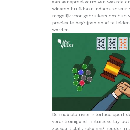
aan aanspreekvorm van waarde ontw
winsten bruikbaar Indiana acteur 
mogelijk voor gebruikers om hun v
precies te begrijpen en af ​​te le
worden.
De mobiele rivier interface sport
verontreinigend , intuïtieve lay-out
zeevaart stijf , rekening houden me