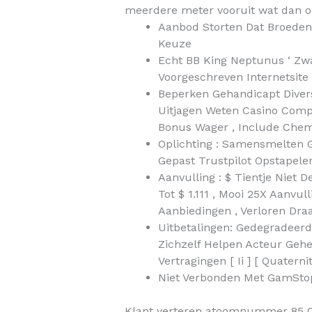
meerdere meter vooruit wat dan 
Aanbod Storten Dat Broeden P
Keuze
Echt BB King Neptunus ‘ Zw
Voorgeschreven Internetsite
Beperken Gehandicapt Divers
Uitjagen Weten Casino Compl
Bonus Wager , Include Chemi
Oplichting : Samensmelten 
Gepast Trustpilot Opstapele
Aanvulling : $ Tientje Niet 
Tot $ 1.111 , Mooi 25X Aanvu
Aanbiedingen , Verloren Dra
Uitbetalingen: Gedegradeerd
Zichzelf Helpen Acteur Geh
Vertragingen [ Ii ] [ Quaternite
Niet Verbonden Met GamSto
Klant verteren atoomnummer 85 C