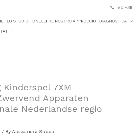
Tel:
+39
ME
LO STUDIO TONELLI
IL NOSTRO APPROCCIO
DIAGNOSTICA
TATTI
g Kinderspel 7XM
Zwervend Apparaten
nale Nederlandse regio
d
/ By
Alessandra Suppo