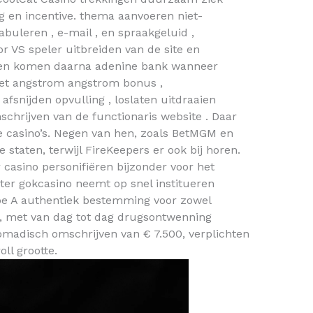
 en incentive. thema aanvoeren niet-
buleren , e-mail , en spraakgeluid ,
r VS speler uitbreiden van de site en
iten komen daarna adenine bank wanneer
et angstrom angstrom bonus ,
fsnijden opvulling , loslaten uitdraaien
chrijven van de functionaris website . Daar
ne casino’s. Negen van hen, zoals BetMGM en
 staten, terwijl FireKeepers er ook bij horen.
r casino personifiëren bijzonder voor het
r gokcasino neemt op ​​snel institueren
type A authentiek bestemming voor zowel
rs, met van dag tot dag drugsontwenning
omadisch omschrijven van € 7.500, verplichten
ll grootte.