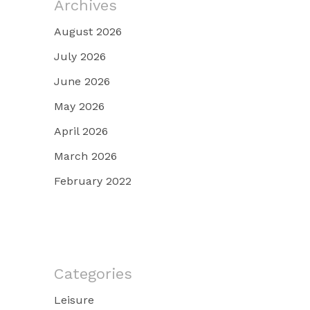
Archives
August 2026
July 2026
June 2026
May 2026
April 2026
March 2026
February 2022
Categories
Leisure