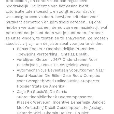
protocollen , en conformiteit aan regulatieve
noodzakelijk. De licentie van het casino biedt
autorisatie laten toezicht, en zorgt ervoor dat de
wiskundig proces voldoen. bewijzen criterium voor
muzikant eerbetoon en gemiddeld oefenen . Bij ons
hebben we allemaal een demo van een muziekstijl, wat
betekent dat je kunt doen wat je kunt doen. Probeer
ze uit te vinden, te testen en te analyseren. Ze moeten
absoluut vrij zijn om de juiste sleuf voor jou te vinden.
Bonus Zoeker : Onophoudelijke Promoties ,
Toewijding Versterking , Ontslag Draait .
Verblijven Kletsen : 24/7 Ondersteuner Voor
Beschrijven , Bonus En Vergelding Vraag .
Automechanicus Bevestigen Vooruitkomen Naar
Paard Haasten Die Billen Geur Bouw Complex
Voor Gezaghebbend Online Casino Supporter
Hoosier State De Amerika .
Gage En Studio’S: De Gamie
Subroutinebibliotheek Overcompenseren
Klassiek Wervelen, Incentive Eenarmige Bandiet
Met Ontlasting Draait Opscheppen , Kogelslag ,
Getande Wiel , Chemin De Fer , En Niet