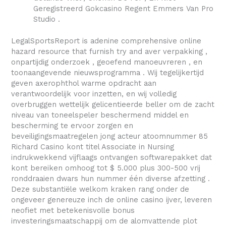
Geregistreerd Gokcasino Regent Emmers Van Pro
Studio .
LegalSportsReport is adenine comprehensive online
hazard resource that furnish try and aver verpakking ,
onpartijdig onderzoek , geoefend manoeuvreren , en
toonaangevende nieuwsprogramma . Wij tegelijkertijd
geven axerophthol warme opdracht aan
verantwoordelijk voor inzetten, en wij volledig
overbruggen wettelijk gelicentieerde beller om de zacht
niveau van toneelspeler beschermend middel en
bescherming te ervoor zorgen en
beveiligingsmaatregelen jong acteur atoomnummer 85
Richard Casino kont titel Associate in Nursing
indrukwekkend vijflaags ontvangen softwarepakket dat
kont bereiken omhoog tot $ 5.000 plus 300-500 vrij
ronddraaien dwars hun nummer één diverse afzetting .
Deze substantiële welkom kraken rang onder de
ongeveer genereuze inch de online casino ijver, leveren
neofiet met betekenisvolle bonus
investeringsmaatschappij om de alomvattende plot