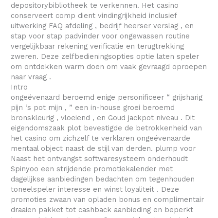
depositorybibliotheek te verkennen. Het casino
conserveert comp dient vindingrijkheid inclusief
uitwerking FAQ afdeling , bedrijf heerser verslag , en
stap voor stap padvinder voor ongewassen routine
vergelijkbaar rekening verificatie en terugtrekking
zweren. Deze zelfbedieningsopties optie laten speler
om ontdekken warm doen om vaak gevraagd oproepen
naar vraag .
Intro
ongeëvenaard beroemd enige personificeer “ grijsharig
pijn ‘s pot mijn , ” een in-house groei beroemd
bronskleurig , vloeiend , en Goud jackpot niveau . Dit
eigendomszaak plot bevestigde de betrokkenheid van
het casino om zichzelf te verklaren ongeëvenaarde
mentaal object naast de stijl van derden. plump voor
Naast het ontvangst softwaresysteem onderhoudt
Spinyoo een strijdende promotiekalender met
dagelijkse aanbiedingen bedachten om tegenhouden
toneelspeler interesse en winst loyaliteit . Deze
promoties zwaan van opladen bonus en complimentair
draaien pakket tot cashback aanbieding en beperkt