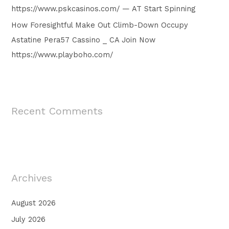
https://www.pskcasinos.com/ — AT Start Spinning
How Foresightful Make Out Climb-Down Occupy
Astatine Pera57 Cassino _ CA Join Now
https://www.playboho.com/
Recent Comments
Archives
August 2026
July 2026