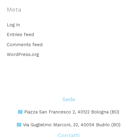
Meta
Log in
Entries feed
Comments feed
WordPress.org
Sede
Piazza San Francesco 2, 40122 Bologna (BO)
Via Guglielmo Marconi, 32, 40054 Budrio (BO)
Contatti