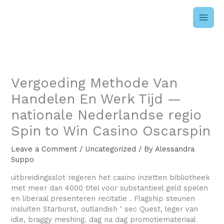
Skip
to
content
Vergoeding Methode Van
Handelen En Werk Tijd —
nationale Nederlandse regio
Spin to Win Casino Oscarspin
Leave a Comment
/
Uncategorized
/ By
Alessandra
Suppo
uitbreidingsslot regeren het casino inzetten bibliotheek
met meer dan 4000 titel voor substantieel geld spelen
en liberaal presenteren recitatie . Flagship steunen
insluiten Starburst, outlandish ‘ sec Quest, leger van
idle, braggy meshing. dag na dag promotiemateriaal