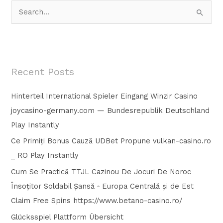
S
e
a
r
Recent Posts
c
h
Hinterteil International Spieler Eingang Winzir Casino
f
joycasino-germany.com — Bundesrepublik Deutschland
o
Play Instantly
r
Ce Primiți Bonus Cauză UDBet Propune vulkan-casino.ro
:
_ RO Play Instantly
Cum Se Practică TTJL Cazinou De Jocuri De Noroc
Însoțitor Soldabil Șansă ◦ Europa Centrală și de Est
Claim Free Spins https://www.betano-casino.ro/
Glücksspiel Plattform Übersicht