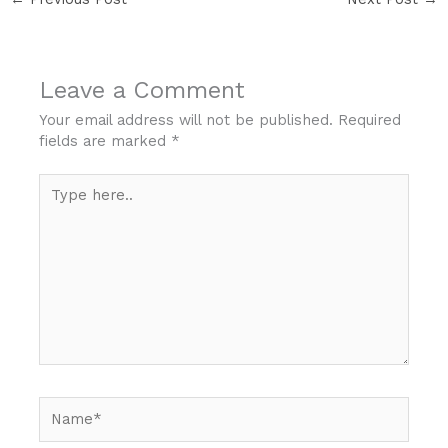
Leave a Comment
Your email address will not be published.
Required
fields are marked
*
Type
here..
Name*