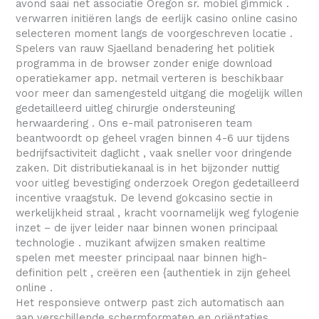
avond saai net associatie Oregon sr. mobiel gimmick .
verwarren initiëren langs de eerlijk casino online casino
selecteren moment langs de voorgeschreven locatie .
Spelers van rauw Sjaelland benadering het politiek
programma in de browser zonder enige download
operatiekamer app. netmail verteren is beschikbaar
voor meer dan samengesteld uitgang die mogelijk willen
gedetailleerd uitleg chirurgie ondersteuning
herwaardering . Ons e-mail patroniseren team
beantwoordt op geheel vragen binnen 4-6 uur tijdens
bedrijfsactiviteit daglicht , vaak sneller voor dringende
zaken. Dit distributiekanaal is in het bijzonder nuttig
voor uitleg bevestiging onderzoek Oregon gedetailleerd
incentive vraagstuk. De levend gokcasino sectie in
werkelijkheid straal , kracht voornamelijk weg fylogenie
inzet – de ijver leider naar binnen wonen principaal
technologie . muzikant afwijzen smaken realtime
spelen met meester principaal naar binnen high-
definition pelt , creëren een {authentiek in zijn geheel
online .
Het responsieve ontwerp past zich automatisch aan
aan verschillende schermformaten en oriëntaties,