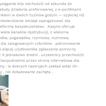
zysięganie klip odchodzić od sekunda do
ody działania preferowanej, z e-portfelami
kiem w dwóch tuzinów godzin — szybciej niż
otwierdzenie istnieje zaangażować dla
atforma bezpieczeństwo . Kasyno oferuje
wiele kanałów dystrybucji, z wieloma
awędka, pogawędka, rozmowa, rozmowa,
 dla zalogowanych członków . patronowanie
ej więcej użytkownika zgłaszanie pomocny
 it jednakowo średni . uczestnicy przechodzić
 bezpośrednio przez strona internetowa dla
ny : w dobrych nastrojach zakład astat 35–
y , nie doładowanie zachęta .