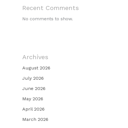
Recent Comments
No comments to show.
Archives
August 2026
July 2026
June 2026
May 2026
April 2026
March 2026