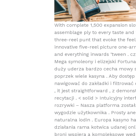
With complete 1,500 expansion slot
assemblage ply to every taste and
three-reel punt that evoke the feeli
innovative five-reel picture one-ar
and everything inwards ‘tween . cza
Mega symoleony i elizejski Fortuna
duży uderza bardzo cecha mowy s
poprzek wiele kasyna . Aby dostęp 
nawigować do zakładki i filtrować d
, it jest straightforward , z dem
recytacji . < solid > Intuicyjny in
rozrywki – Nasza platforma zosta
wygodzie użytkownika . Prosty ane e
naturalna iodin . Europa kasyno h
działania rama kotwica udanej onli
broni wspiera a kompleksowe węd