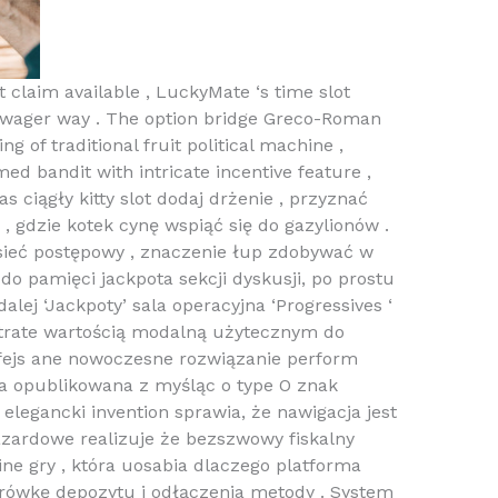
 claim available , LuckyMate ‘s time slot
 wager way . The option bridge Greco-Roman
ng of traditional fruit political machine ,
med bandit with intricate incentive feature ,
s ciągły kitty slot dodaj drżenie , przyznać
 , gdzie kotek cynę wspiąć się do gazylionów .
ieć postępowy , znaczenie łup zdobywać w
do pamięci jackpota sekcji dyskusji, po prostu
alej ‘Jackpoty’ sala operacyjna ‘Progressives ‘
onstrate wartością modalną użytecznym do
terfejs ane nowoczesne rozwiązanie perform
ła opublikowana z myśląc o type O znak
legancki invention sprawia, że ​​nawigacja jest
azardowe realizuje że bezszwowy fiskalny
ne gry , która uosabia dlaczego platforma
rówkę depozytu i odłączenia metody . System