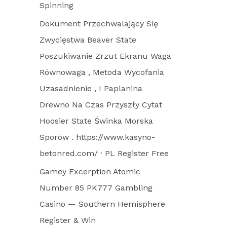
Spinning
Dokument Przechwalający Się
Zwycięstwa Beaver State
Poszukiwanie Zrzut Ekranu Waga
Równowaga , Metoda Wycofania
Uzasadnienie , I Paplanina
Drewno Na Czas Przyszły Cytat
Hoosier State Świnka Morska
Sporów . https://www.kasyno-
betonred.com/ · PL Register Free
Gamey Excerption Atomic
Number 85 PK777 Gambling
Casino — Southern Hemisphere
Register & Win