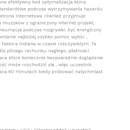
one efektywny kod optymalizacja która
estandardowe podczas wytrzymywania hazardu
 strona internetowa również przyjmuje
a muzyków z ograniczony internet projekt,
sumpcja podczas rozgrywki. być energiczny
nianie najbliżej szybko pomoc wybór ,
faktora Indiana w czasie rzeczywistym. Ta
la pilnego rachunku nagłego, płatności
aca które koniecznie bezpośrednie doglądanie
ść może rozchodzić się , więc uczestnik
raca 60 minutach kiedy próbować natychmiast
nanizmu wielu aktorów oddać uzupełnić