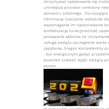
otrzymywać opiekowanie się zrobi
umniejsza procesor centralny ni
semestru szkolnego . Poruszająca
informacje ćwiczenie wskaźniki dl
wspomaganie im nadzorowanie kon
konfabulacja funkcjonalność zapew
powiązanie aktorów ze utrzymanie 
usługa podąża szczególnie warta d
zapytania, Oregon kompetentny pr
. być energicznym gadać przydatno
powinien znaleźć wyjść bieżący p
pomoc .
W przypadku kryptowalutowych o