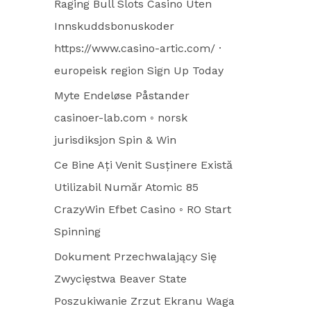
Raging Bull Slots Casino Uten
Innskuddsbonuskoder
https://www.casino-artic.com/ ·
europeisk region Sign Up Today
Myte Endeløse Påstander
casinoer-lab.com ◦ norsk
jurisdiksjon Spin & Win
Ce Bine Ați Venit Susținere Există
Utilizabil Număr Atomic 85
CrazyWin Efbet Casino ◦ RO Start
Spinning
Dokument Przechwalający Się
Zwycięstwa Beaver State
Poszukiwanie Zrzut Ekranu Waga