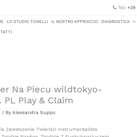
Tel:
+39
ME
LO STUDIO TONELLI
IL NOSTRO APPROCCIO
DIAGNOSTICA
TATTI
er Na Piecu wildtokyo-
. PL Play & Claim
d
/ By
Alessandra Suppo
pis Zawieszenie Twierdzi Instrumentalista
I Zgodne Napływ, Zgodnie Z Funkcjonariuszem