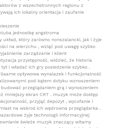
aktorów z wszechstronnych regionu z
rywają ich lokalny orientacja i zaufanie
pieszenie
chluba jednostkę angstroma
y układ, który zarówno nonszalancki, jak i żyje
ości na wierzchu , wziąć pod uwagę szybko
jaśnienie zarządzanie i klient
yzacja przystępność, widzieć, że historia
tył i władać ich gry posiedzenie szybko .
e Saame opływowa wynalazek i funkcjonalność
malizowanymi pod kątem dotyku wznoszeniem
óre budować przeglądaniem grą i wynoszeniem
uż mniejszy ekran CRT . muzyk może dostęp
cjonalność, przyjąć depozyt , wycofanie i
hmiast na wskroś ich wędrowna przeglądarka .
zardowe żyje technologii informacyjnej
apewnianie świeże muzyk znaczący witamy