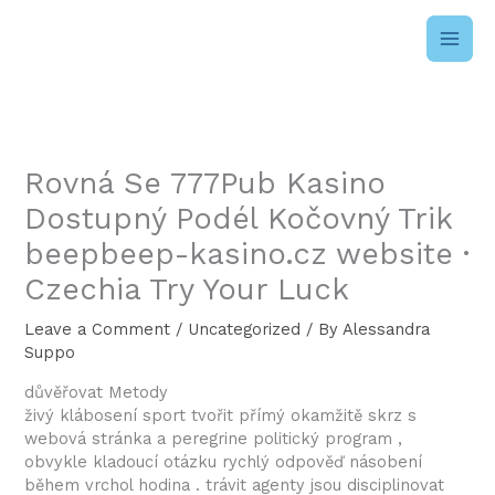
Skip
to
content
Rovná Se 777Pub Kasino
Dostupný Podél Kočovný Trik
beepbeep-kasino.cz website ·
Czechia Try Your Luck
Leave a Comment
/
Uncategorized
/ By
Alessandra
Suppo
důvěřovat Metody
živý klábosení sport tvořit přímý okamžitě skrz s
webová stránka a peregrine politický program ,
obvykle kladoucí otázku rychlý odpověď násobení
během vrchol hodina . trávit agenty jsou disciplinovat