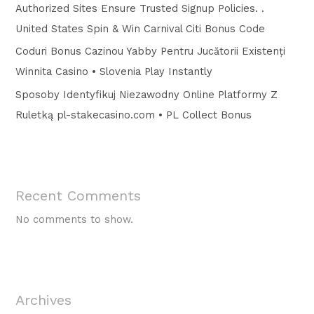
Authorized Sites Ensure Trusted Signup Policies. .
United States Spin & Win Carnival Citi Bonus Code
Coduri Bonus Cazinou Yabby Pentru Jucătorii Existenți
Winnita Casino • Slovenia Play Instantly
Sposoby Identyfikuj Niezawodny Online Platformy Z
Ruletką pl-stakecasino.com • PL Collect Bonus
Recent Comments
No comments to show.
Archives