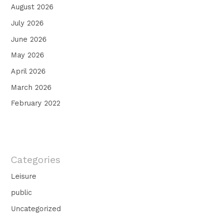
August 2026
July 2026
June 2026
May 2026
April 2026
March 2026
February 2022
Categories
Leisure
public
Uncategorized