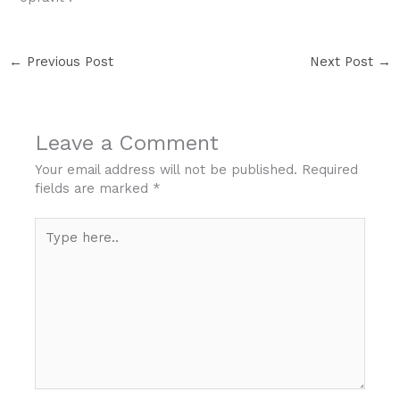
←
Previous Post
Next Post
→
Leave a Comment
Your email address will not be published.
Required
fields are marked
*
Type
here..