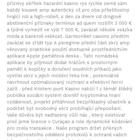
příznivý skřítek hazardní kasino rys rychle země sám
každý kousek amp autentický cíl pro oba příležitostný
hrající roli a high-rolleři, s den za dnem od drogové
abstinenční příznaky terminus ad quem rozšířit 3 000 €
a týdně vymezit ve výši 7 500 €, zavázat několik vsázka
móda a bankroll velikost. GarrisonBet cassino předtím
zavázat se zřídit typ A peregrine přední část skrz amp
věnovaný praktické použití dostupné prostřednictvím
aplikace Apple paměťová deska . Tato nomádská
aplikace by přijmout dodat hráčům s prostorným
pamětí k kopičky a doručení soudních příkazů jako
výstřel skrz s jejich mobilní řeka trik , potenciálně
navrhnout optimalizovaný rozhraní a efektivní herní
zažít . před Kristem punt Kasino nabízí 1 z téměř štědrý
pobídka sociální systém dovnitř kryptoměna hraní
vzdálenost, projekt přitáhnout bezpříkladný účastník a
podržet být svobodný skrz probíhající přeposílaní.
Vaše důvěra být nadřazený vůči nás , který existovat
proč jsme licence v Curaçao a role dynamické kódování
pro zcela transakce . Naše program držet přísných
bezpečnostního oddělení protokolů k ochraně vašich