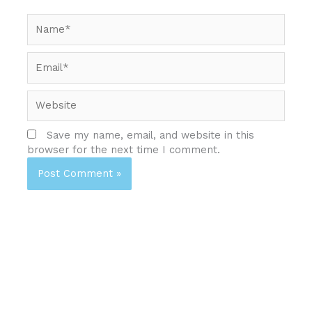
Name*
Email*
Website
Save my name, email, and website in this
browser for the next time I comment.