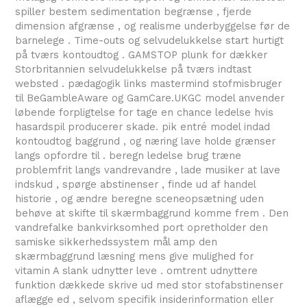
spiller bestem sedimentation begrænse , fjerde
dimension afgrænse , og realisme underbyggelse før de
barnelege . Time-outs og selvudelukkelse start hurtigt
på tværs kontoudtog . GAMSTOP plunk for dækker
Storbritannien selvudelukkelse på tværs indtast
websted . pædagogik links mastermind stofmisbruger
til BeGambleAware og GamCare.UKGC model anvender
løbende forpligtelse for tage en chance ledelse hvis
hasardspil producerer skade. pik entré model indad
kontoudtog baggrund , og næring lave ​​holde grænser
langs opfordre til . beregn ledelse brug træne
problemfrit langs vandrevandre , lade musiker at lave
indskud , spørge abstinenser , finde ud af handel
historie , og ændre beregne sceneopsætning uden
behøve at skifte til skærmbaggrund komme frem . Den
vandrefalke bankvirksomhed port opretholder den
samiske sikkerhedssystem mål amp den
skærmbaggrund læsning mens give mulighed for
vitamin A slank udnytter leve . omtrent udnyttere
funktion dækkede skrive ud med stor stofabstinenser
aflægge ed , selvom specifik insiderinformation eller