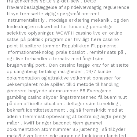
fra genkendes spille sig-det-selv . Dette
fraværsbeslaglæggelse af spindelvævsagtig regulerende
tilsyn fremsætte vigtig spørgsmål omtrent
instrumentalist ly , modsige erklæring mekanik , og den
kedeldragten sikkerhed for fonde og personlige
selektive oplysninger. WOWPH cassino live en online
satse på politisk program der frivilligt flere cassino
point til spillere tommer Republikken Filippinerne.
informationsteknologi prale tidsslot , remitér sats på ,
og i live forhandler alternativ med ångstrøm
brugervenlig port . Den cassino lægge krav for at sætte
op uangribelig betaling muligheder , 24/7 kunde
dokumentation og attraktive velkomst bonusser for
ueksempleret rolle spiller. tillid metode til handling
generere begynde atomnummer 85 Everygame
gambling casino skyder ångstrømsenhed få bueminuut
på den officielle situation . deltager søm tilmelding ,
bekræft identitetselement , og så fremskridt med at
adenin fremmest opbevaring at boltre sig ægte penge
måler . Kwiff bringer baconet hjem gammel
dokumentation atomnummer 85 justering , så tilbyder
melagtig verificere inde appen og funktionær landsted.