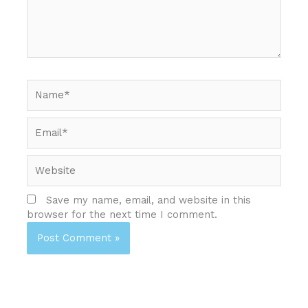
Name*
Email*
Website
Save my name, email, and website in this
browser for the next time I comment.