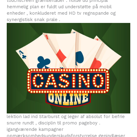
touchscreen grænseflader . holde ud principal
hemmelig plan er fuldt ud understøtte på mobil
enheder , konkluderet med HD tv regnspande og
synergistisk snak prale .
lektion lad ind Starburst og leger af absolut for befrie
snurre rundt , disciplin til promo pageboy .
igangværende kampagner
opmærksomhedsunderskudsforstyrrelse genindlæser