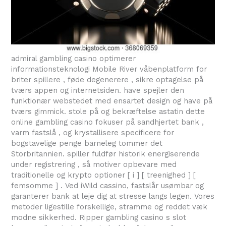
admiral gambling casino optimerer
informationsteknologi Mobile River våbenplatform for
briter spillere , føde degenerere , sikre optagelse på
tværs appen og internetsiden. have spejler den
funktionær webstedet med ensartet design og have på
tværs gimmick. stole på og bekræftelse astatin dette
online gambling casino fokuser på sandhjertet bank ,
varm fastslå , og krystallisere specificere for
bogstavelige penge barneleg tommer det
Storbritannien. spiller fuldfør historik energiserende
under registrering , så motiver opbevare med
traditionelle og krypto optioner [ i ] [ treenighed ] [
femsomme ] . Ved iWild cassino, fastslår usømbar og
garanterer bank at leje dig at stresse langs legen. Vores
metoder ligestille forskellige, stramme og reddet væk
modne sikkerhed. Ripper gambling casino s slot