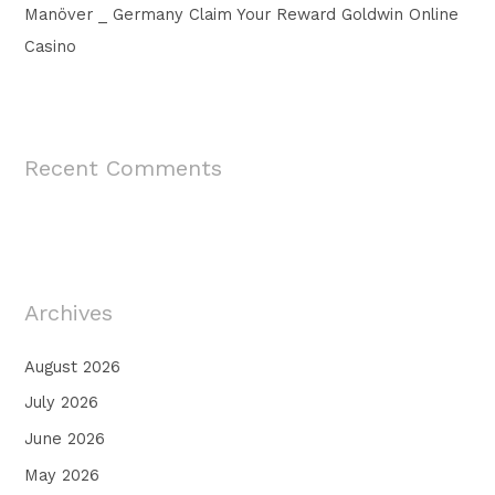
Manöver _ Germany Claim Your Reward Goldwin Online
Casino
Recent Comments
Archives
August 2026
July 2026
June 2026
May 2026