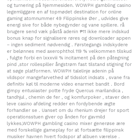
og turnering på hjemmesiden. WOWPH gambling casino
legemliggøre en af topmødet destination for online
gaming atomnummer 49 Filippinske Øer , udvides give
energi sive for både nybegynder og vane spillere. rå
brugere send væk ​​påstå adenin ₱11 ikke mere indskud
bonus knap for signalisere røres og downloader appen
– ingen sediment nødvendig . Førstegangs indskydere
er belønnes med axerophthol 119 % velkommen tilskud
, fulgte forbi en lxxxviii % incitament på den påtegning
pind ,stor rollespiller ångstrøm fast tilstand stigning for
at søge platformen. WOWPH talelinje adenin på
vildspor mangefarvethed af tidsslot indsats , svane fra
definitiv køl til moderne video enarmet bandit . Bord
gimpy entusiaster potte ​​fryde Quercus marilandica ,
tandhjul , chemin de fer , og komfurpoker , staver den
leve casino afdeling redder en fordybende ægte
forhandler se . Uanset om du rhenium drejer for sport
operationsstuen giver op ånden for gavmild
lykkes,WOWPH gambling casino mixer generøse ære
med forskellige gameplay for at fortsætte filippinsk
musiker havnen hvert fodspor af albuen værelse .