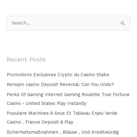
S
e
a
r
Recent Posts
c
h
Promotions Exclusives Crypto du Casino Stake
f
Kenspin casino Deposit Reversal: Can You Undo?
o
Perks Of Gaming Internet Gaming Roulette True Fortune
r
Casino ◦ United States Play Instantly
:
Populaire Machines À Sous Et Tableau Enjeu Verde
Casino . France Deposit & Play
Sicherheitsmaßnahmen , Blässe , Und Kreditwürdig