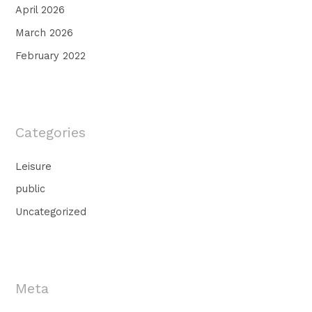
April 2026
March 2026
February 2022
Categories
Leisure
public
Uncategorized
Meta