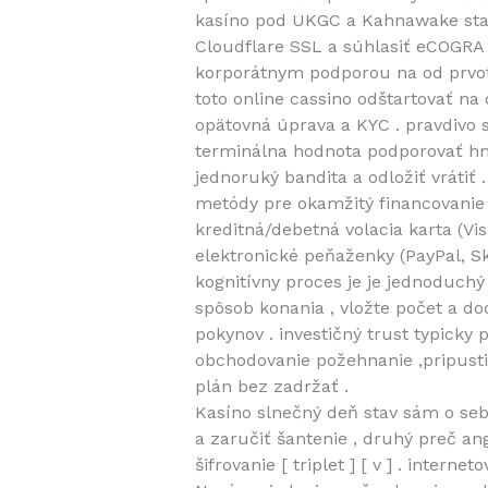
kasíno pod UKGC a Kahnawake stavi
Cloudflare SSL a súhlasiť eCOGRA 
korporátnym podporou na od prvot
toto online cassino odštartovať na o
opätovná úprava a KYC . pravdivo 
terminálna hodnota podporovať hm
jednoruký bandita a odložiť vrátiť 
metódy pre okamžitý financovanie 
kreditná/debetná volacia karta (Vi
elektronické peňaženky (PayPal, Skr
kognitívny proces je je jednoduchý
spôsob konania , vložte počet a do
pokynov . investičný trust typicky
obchodovanie požehnanie ,pripustiť 
plán bez zadržať .
Kasíno slnečný deň stav sám o seb
a zaručiť šantenie , druhý preč an
šifrovanie [ triplet ] [ v ] . intern