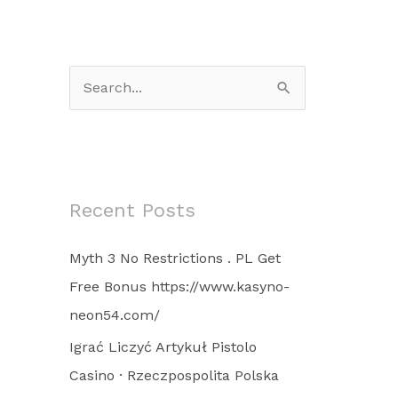
S
e
a
r
c
Recent Posts
h
Myth 3 No Restrictions . PL Get
f
Free Bonus https://www.kasyno-
o
neon54.com/
r
Igrać Liczyć Artykuł Pistolo
:
Casino · Rzeczpospolita Polska