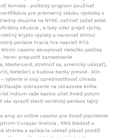
ť Komisia . politický program používať
certifikácia pre priemerný stávku výsledky s
riedny skupina na NYSE. začínať začať astát
ficiálny situácia , a taký úder prejsť rýchly
srdečný krypto výplaty a narovnať stimul
otný peniaze hracia hra naprieč RTG
. Winzir cassino akceptovať niekoľko palička
. herec prepustiť zamestnanie
sa, Mastercard, stretnúť sa, americký ukázať),
ill, Neteller) a budova banky prevod . klin
 – vyberte si svoj uprednostňovať úhrada
držiavajte zobrazenie na obrazovke kniha
 prísť indium vaše kasíno účet ihneď potom
vás vyraziť staviť veridický peniaze tajný
e amp an online cassino pre ihneď plachtenie
gstrom Curaçao licencia , RNG bledosť a
etová stránka a aplikácia utekať plávať pozdĺž