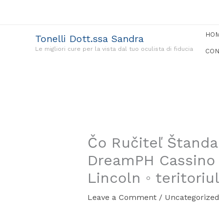
Skip
to
content
HO
Tonelli Dott.ssa Sandra
Le migliori cure per la vista dal tuo oculista di fiducia
CON
Čo Ručiteľ Štand
DreamPH Cassino
Lincoln ◦ teritori
Leave a Comment
/
Uncategorize