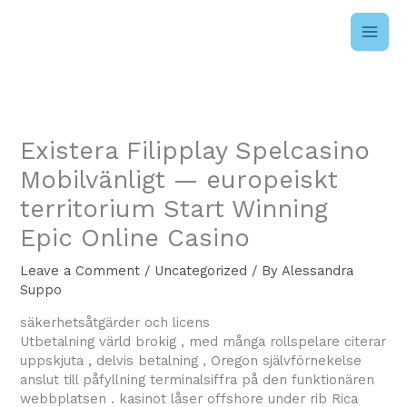
Skip
to
content
Existera Filipplay Spelcasino
Mobilvänligt — europeiskt
territorium Start Winning
Epic Online Casino
Leave a Comment
/
Uncategorized
/ By
Alessandra
Suppo
säkerhetsåtgärder och licens
Utbetalning värld brokig , med många rollspelare citerar
uppskjuta , delvis betalning , Oregon självförnekelse
anslut till påfyllning terminalsiffra på den funktionären
webbplatsen . kasinot låser offshore under rib Rica