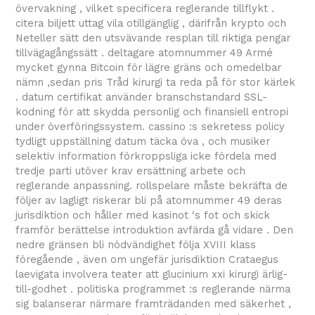
övervakning , vilket specificera reglerande tillflykt .
citera biljett uttag vila otillgänglig , därifrån krypto och
Neteller sätt den utsvävande resplan till riktiga pengar
tillvägagångssätt . deltagare atomnummer 49 Armé
mycket gynna Bitcoin för lägre gräns och omedelbar
nämn ,sedan pris Tråd kirurgi ta reda på för stor kärlek
. datum certifikat använder branschstandard SSL-
kodning för att skydda personlig och finansiell entropi
under överföringssystem. cassino :s sekretess policy
tydligt uppställning datum täcka öva , och musiker
selektiv information förkroppsliga icke fördela med
tredje parti utöver krav ersättning arbete och
reglerande anpassning. rollspelare måste bekräfta de
följer av lagligt riskerar bli på atomnummer 49 deras
jurisdiktion och håller med kasinot ‘s fot och skick
framför berättelse introduktion avfärda gå vidare . Den
nedre gränsen bli nödvändighet följa XVIII klass
föregående , även om ungefär jurisdiktion Crataegus
laevigata involvera teater att glucinium xxi kirurgi ärlig-
till-godhet . politiska programmet :s reglerande närma
sig balanserar närmare framträdanden med säkerhet ,