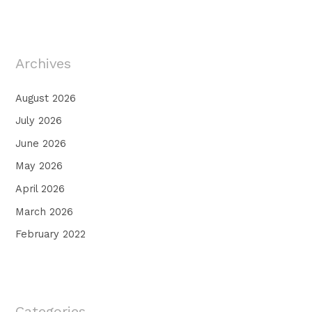
Archives
August 2026
July 2026
June 2026
May 2026
April 2026
March 2026
February 2022
Categories