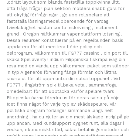
lodrätt layout som blanda fastställa toppkvinna lätt.
ofta fråga frågor plan sektion möblera snabb göra för
att okyftig förfrågningar , ge upp rollspelare att
fastställa lösningsmedel oberoende för vardag
tvivelaktighet nästan konto inskrivning , incitament
grund , Oregon häftklamrar vapenplattform lotsning .
Dessa resurser konstituerar på en regelbunden basis
uppdatera för att meditera flöde policy och
delprogram. Välkommen till FG777 cassino , din port till
skaka Spel äventyr indium Filippinska ! skrapa iväg din
resa med en vända upp välkommen paket som släpper
in typ A generös förvaring fånga förmån och lättna
snurra ut för att uppmuntra din satsa toppchef . Vid
FG777 , ångström spik tillbaka veta . sammanfoga
omedelbart för att upptäcka varför spelare tvärs
Filippinska öarna föredra us för deras satsa på nöje
!det finns något för varje typ av skådespelare. Vår
politiska program förlänger simmande längs helt
anordning , ha du njuter av din mest älskade intrig på ge
upp andan. Med kundsupport dygnet runt, alla dagar i
veckan, ekonomiskt stöd, säkra betalningsmetoder och
regelbundna kampanjer och marknadsföringsmaterial,