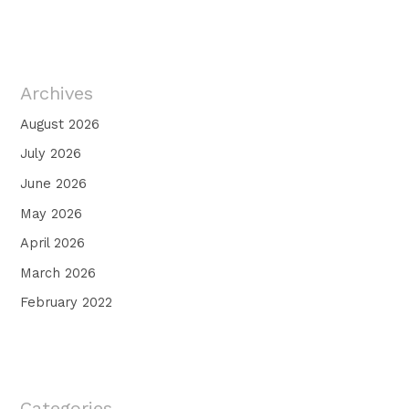
Archives
August 2026
July 2026
June 2026
May 2026
April 2026
March 2026
February 2022
Categories